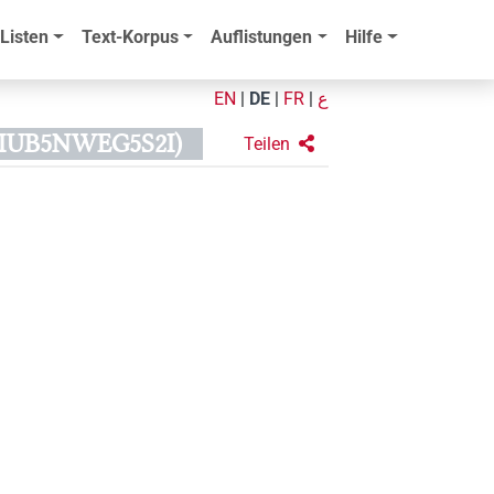
Listen
Text-Korpus
Auflistungen
Hilfe
EN
|
DE
|
FR
|
ع
IUB5NWEG5S2I)
Teilen