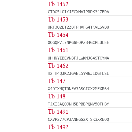
Tb 1452
CTDG5LOIYJFCXMAIPRDK347BDA
Tb 1453
URT3Q2ET2ZBTPHVFG4TKVLSVBU
Tb 1454
OQGQP7I7NRG6FOPZB4GCPLULEE
Tb 1461
UHHNYIBEVNBFJLWKMJ64STCYNA
Tb 1462
H2FH4QJK2JGANE5YW6JLDGFLSE
Tb 147
X4DIXNQTRNFV7ASGIGX2MFXR64
Tb 148
TJXI3AQQJNH5BPBBPQNV5OFHBY
Tb 1491
CXVP277CPJANNGG2XTSK3XRBQQ
Tb 1492