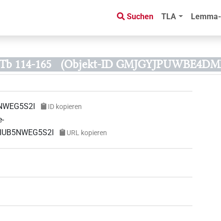
Suchen
TLA
Lemma-
Tb 114-165
(Objekt-ID GMJGYJPUWBE4DM
NWEG5S2I
ID kopieren
e-
MIUB5NWEG5S2I
URL kopieren