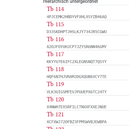
Hierarchisch untergeordnet
Tb 114
4PJCEMK2HBDYVFXHLXSYZB46AQ
Tb 115
D33SKDHPTJHSLKJY734JR5CGWU
Tb 116
A2OJFOYUHJCP7JZYSR6NN46GMY
Tb 117
KKYYU7E6IFC2XLEGNSNQT7QSYY
Tb 118
HQF6N7HJVRAMJDGXQUB6VCY7TE
Tb 119
VLK3UIGSMFEVJPUUEPX6TC24TY
Tb 120
X4NWH7EXSRFILCTNXXFXXEJNUE
Tb 121
XCFXWJ72OFBZ3FPMSWVBJEWBPA