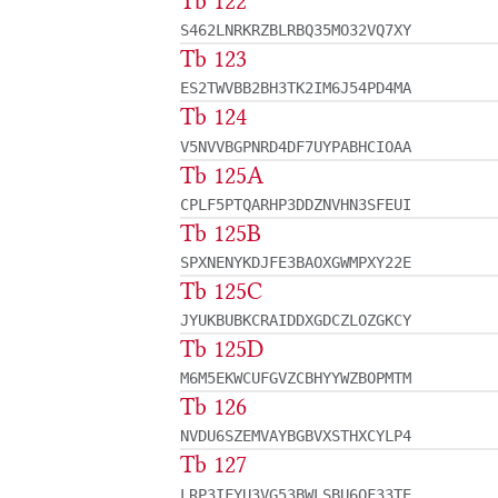
Tb 122
S462LNRKRZBLRBQ35MO32VQ7XY
Tb 123
ES2TWVBB2BH3TK2IM6J54PD4MA
Tb 124
V5NVVBGPNRD4DF7UYPABHCIOAA
Tb 125A
CPLF5PTQARHP3DDZNVHN3SFEUI
Tb 125B
SPXNENYKDJFE3BAOXGWMPXY22E
Tb 125C
JYUKBUBKCRAIDDXGDCZLOZGKCY
Tb 125D
M6M5EKWCUFGVZCBHYYWZBOPMTM
Tb 126
NVDU6SZEMVAYBGBVXSTHXCYLP4
Tb 127
LRP3IFYU3VG53BWLSBU6OF33TE