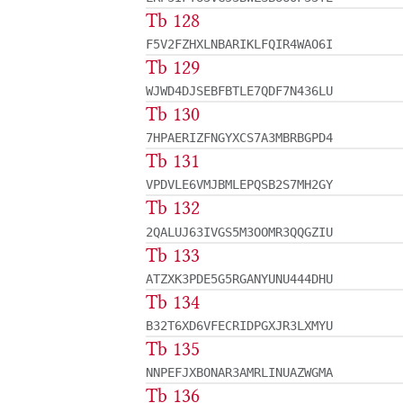
Tb 128
F5V2FZHXLNBARIKLFQIR4WAO6I
Tb 129
WJWD4DJSEBFBTLE7QDF7N436LU
Tb 130
7HPAERIZFNGYXCS7A3MBRBGPD4
Tb 131
VPDVLE6VMJBMLEPQSB2S7MH2GY
Tb 132
2QALUJ63IVGS5M3OOMR3QQGZIU
Tb 133
ATZXK3PDE5G5RGANYUNU444DHU
Tb 134
B32T6XD6VFECRIDPGXJR3LXMYU
Tb 135
NNPEFJXBONAR3AMRLINUAZWGMA
Tb 136