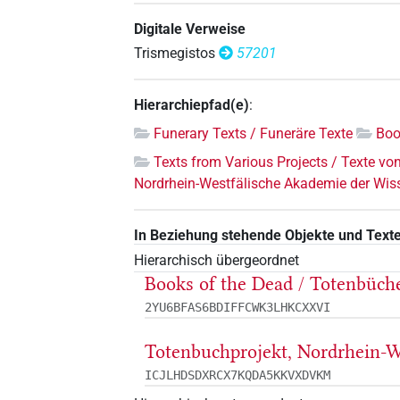
Digitale Verweise
Trismegistos
57201
Hierarchiepfad(e)
:
Funerary Texts / Funeräre Texte
Boo
Texts from Various Projects / Texte vo
Nordrhein-Westfälische Akademie der Wis
In Beziehung stehende Objekte und Text
Hierarchisch übergeordnet
Books of the Dead / Totenbüch
2YU6BFAS6BDIFFCWK3LHKCXXVI
Totenbuchprojekt, Nordrhein-W
ICJLHDSDXRCX7KQDA5KKVXDVKM