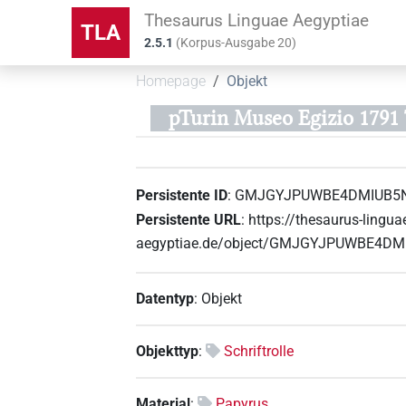
Thesaurus Linguae Aegyptiae
TLA
2.5.1
(
Korpus-Ausgabe
20
)
Homepage
Objekt
pTurin Museo Egizio 1791 
Persistente ID
:
GMJGYJPUWBE4DMIUB5
Persistente URL
:
https://thesaurus-lingua
aegyptiae.de/object/GMJGYJPUWBE4D
Datentyp
:
Objekt
Objekttyp
:
Schriftrolle
Material
:
Papyrus