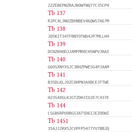
2ZZEBEPNZRAJBOWTNQ77C35CP4
Tb 137
RJPC4L3NOZBXNBEV46QWS7A67M
Tb 138
JQ5KIT34TFBNTOTWD4JP7MLLH4
Tb 139
DCNZKHODJJAMFMROCHSNPVJRAI
Tb 140
G6OSXNYXSJC3BHZPWESG4PJAAM
Tb 141
B35DLKLJOZCOHPN3AXBCE3TTWE
Tb 142
H23S4XGLKJGTZDHJIUJE7C437E
Tb 144
LSGB6RPUORGS3AT5D6IJEZOOWI
Tb 1451
35AJJ2RX5JCVPFP5477YV7BBJQ