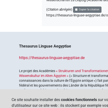
Wissenschaften zu Leipzig (Académie des 
(
Citation abrégée
)
Copier la citation
https://thesaurus-linguae-aegyptiae
Thesaurus Linguae Aegyptiae
https://thesaurus-linguae-aegyptiae.de
Le projet des Académies
« Strukturen und Transformationen
Wissenskultur im Alten Ägypten »
(« Structure et transforma
connaissances dans la culture de l’Égypte antique ») fait pa
fédéral et les gouvernements des Länder de la République féd
explorer notre héritage culturel. Le programme est coordonn
lettres
.
Ce site souhaite installer des
cookies fonctionnels
sur vo
d’utilisateur sur ce site web : ils stockent par exemple v