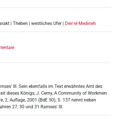
arakt | Theben | westliches Ufer |
Deir el-Medineh
rientale
amses' III. Sein ebenfalls im Text erwähntes Amt des
gszeit dieses Königs; J. Cerny, A Community of Workmen
e, 2. Auflage, 2001 (BdE 50), S. 137 nennt neben
hren 27, 30 und 31 Ramses' III.