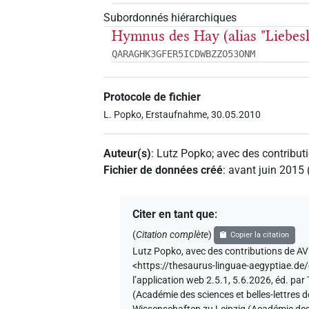
Subordonnés hiérarchiques
Hymnus des Hay (alias "Liebesl
QARAGHK3GFER5ICDWBZZO53ONM
Protocole de fichier
L. Popko, Erstaufnahme, 30.05.2010
Auteur(s)
:
Lutz Popko
;
avec des contribut
Fichier de données créé
:
avant juin 2015
Citer en tant que
:
(
Citation complète
)
Copier la citation
Lutz Popko
,
avec des contributions de
AV
<https://thesaurus-linguae-aegyptia
l’application web 2.5.1, 5.6.2026, éd. p
(Académie des sciences et belles-lettres 