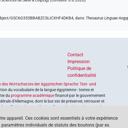
sciences de Saxe à Leipzig) (consulté:
6.8.2026
)
.de/object/GSC6G353BBABZCSIJCXHF4DKB4,
dans
:
Thesaurus Linguae Aegy
Contact
Impression
Politique de
confidentialité
 des Wortschatzes der ägyptischen Sprache: Text- und
tion du vocabulaire de la langue égyptienne : textes et
rtie du
programme académique
financé par le gouvernement
érale d’Allemagne, dont le but est de préserver, retrouver et
é par l’
Union des académies allemandes des sciences et des
tre appareil. Ces cookies sont essentiels à votre expérience
os paramètres individuels de statuts des boutons (par ex.