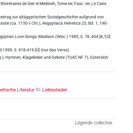
tteréraires de Deir el Médineh, Tome Ier, Fasc. Ier, Le Caire
 Beitrag zur altägyptischen Sozialgeschichte aufgrund von
stie (ca. 1150 v.Chr.), Aegyptiaca Helvetica 23, Bd. 1, 190-
gyptian Love-Songs, Madison (Wisc.) 1985, S. 78, 404 [K,T,Ü]
d 1999, S. 418-419 [Ü] (nur das Verso)
.), Hymnen, Klagelieder und Gebete (TUAT, NF 7), Gütersloh
etische Literatur
Liebeslieder
Légende collective