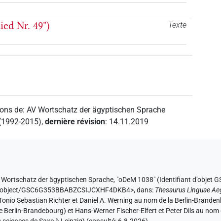
ied Nr. 49")
Texte
ions de
:
AV Wortschatz der ägyptischen Sprache
 (1992-2015)
,
dernière révision
:
14.11.2019
 Wortschatz der ägyptischen Sprache
,
"oDeM 1038" (
Identifiant d’obj
e.de/object/GSC6G353BBABZCSIJCXHF4DKB4>
,
dans
:
Thesaurus Linguae Ae
ar Tonio Sebastian Richter et Daniel A. Werning au nom de la Berlin-Bran
de Berlin-Brandebourg) et Hans-Werner Fischer-Elfert et Peter Dils au no