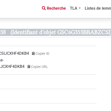
Recherche
TLA
Listes de lem
038
(Identifiant d’objet GSC6G353BBABZC
CSIJCXHF4DKB4
Copier ID
ae-
SIJCXHF4DKB4
Copier URL