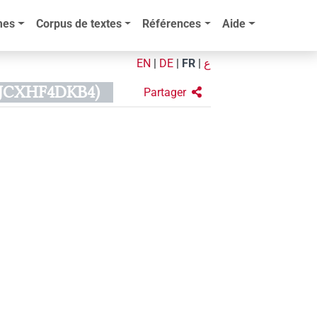
mes
Corpus de textes
Références
Aide
EN
|
DE
|
FR
|
ع
SIJCXHF4DKB4)
Partager