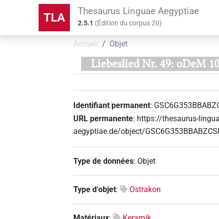
Thesaurus Linguae Aegyptiae
TLA
2.5.1
(
Édition du corpus
20
)
Accueil
Objet
Liebeslied Nr. 49: oDeM 1
Identifiant permanent
:
GSC6G353BBABZ
URL permanente
:
https://thesaurus-lingu
aegyptiae.de/object/GSC6G353BBABZC
Type de données
:
Objet
Type d’objet
:
Ostrakon
Matériaux
:
Keramik