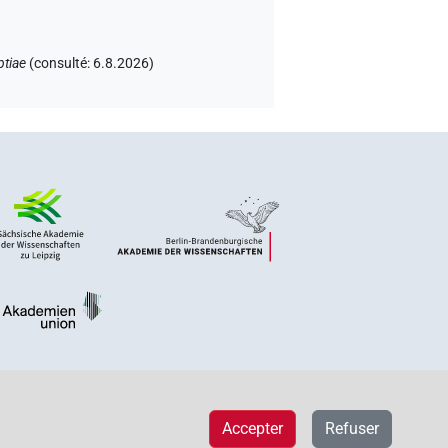
ptiae
(
consulté
:
6.8.2026
)
Accepter
Refuser