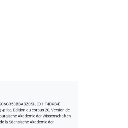
et GSC6G353BBABZCSIJCXHF4DKB4
)
gyptiae
,
Édition du corpus 20, Version de
denburgische Akademie der Wissenschaften
m de la Sächsische Akademie der