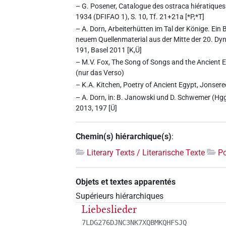
– G. Posener, Catalogue des ostraca hiératiques li
1934 (DFIFAO 1), S. 10, Tf. 21+21a [*P,*T]
– A. Dorn, Arbeiterhütten im Tal der Könige. Ein
neuem Quellenmaterial aus der Mitte der 20. Dyna
191, Basel 2011 [K,Ü]
– M.V. Fox, The Song of Songs and the Ancient E
(nur das Verso)
– K.A. Kitchen, Poetry of Ancient Egypt, Jonsere
– A. Dorn, in: B. Janowski und D. Schwemer (Hgg
2013, 197 [Ü]
Chemin(s) hiérarchique(s)
:
Literary Texts / Literarische Texte
Po
Objets et textes apparentés
Supérieurs hiérarchiques
Liebeslieder
7LDG276DJNC3NK7XQBMKQHFSJQ