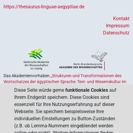
https://thesaurus-linguae-aegyptiae.de
Kontakt
Impressum
Datenschutz
Das Akademienvorhaben
„Strukturen und Transformationen des
Wortschatzes der ägyptischen Sprache: Text- und Wissenskultur im
Alten Ägypten‟
ist Teil des von Bund und Ländern geförderten
Diese Seite würde gerne
funktionale Cookies
auf
Akademienprogramms
, das der Erhaltung, Sicherung und
Ihrem Endgerät speichern. Diese Cookies sind
Vergegenwärtigung unseres kulturellen Erbes dient. Koordiniert wird
essenziell für Ihre Nutzungserfahrung auf dieser
das Programm von der
Union der Deutschen Akademien der
Webseite. Sie speichern beispielsweise Ihre
Wissenschaften
.
individuellen Einstellungen zu Button-Zuständen
(z.B. ob Lemma-Nummern eingeblendet werden
sollen oder nicht). Weitere Informationen finden