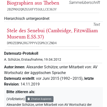
Biographien aus Theben
Sammelüberschrift
2BZPKH2QRZGSXFY5SULLCE363Y
Hierarchisch untergeordnet
Text
Stele des Senebui (Cambridge, Fitzwilliam
Museum E.SS.37)
DMOZEBMA2RG7PPYVZGMV2CZND4
Datensatz-Protokoll
A. Schütze, Erstaufnahme, 19.04.2012
Autor:innen
:
Alexander Schütze
;
unter Mitarbeit von
:
AV
Wortschatz der ägyptischen Sprache
Datensatz erstellt
:
vor Juni 2015 (1992–2015)
,
letzte
Revision
:
14.11.2019
Bitte zitieren als
:
(
Vollzitation
)
Zitation kopieren
Alexander Schütze
,
unter Mitarbeit von
AV Wortschatz der