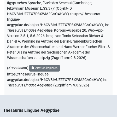
ägyptischen Sprache
,
"Stele des Senebui (Cambridge,
Fitzwilliam Museum E.SS.37)" (
Objekt-ID
H6CVBIAUZZFX7P3XWM2CAO4HWY
)
<https://thesaurus-
linguae-
aegyptiae.de/object/H6CVBIAUZZFX7P3XWM2CAO4HWY>
,
in
:
Thesaurus Linguae Aegyptiae
,
Korpus-Ausgabe 20, Web-App-
Version 2.5.1, 5.6.2026, hrsg. von Tonio Sebastian Richter &
Daniel A. Werning im Auftrag der Berlin-Brandenburgischen
Akademie der Wissenschaften und Hans-Werner Fischer-Elfert &
Peter Dils im Auftrag der Sächsischen Akademie der
Wissenschaften zu Leipzig (Zugriff am:
9.8.2026
)
(
Kurzzitation
)
Zitation kopieren
https://thesaurus-linguae-
aegyptiae.de/object/H6CVBIAUZZFX7P3XWM2CAO4HWY,
in
:
Thesaurus Linguae Aegyptiae
(
Zugriff am
:
9.8.2026
)
Thesaurus Linguae Aegyptiae