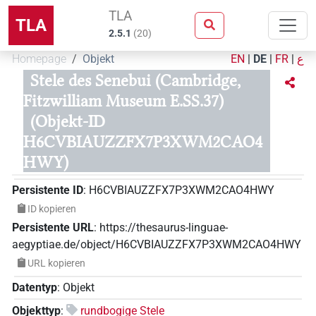
TLA
TLA
2.5.1
(
20
)
Homepage
Objekt
EN
|
DE
|
FR
|
ع
Stele des Senebui (Cambridge,
Fitzwilliam Museum E.SS.37)
(Objekt-ID
H6CVBIAUZZFX7P3XWM2CAO4
HWY)
Persistente ID
:
H6CVBIAUZZFX7P3XWM2CAO4HWY
ID kopieren
Persistente URL
:
https://thesaurus-linguae-
aegyptiae.de/object/H6CVBIAUZZFX7P3XWM2CAO4HWY
URL kopieren
Datentyp
:
Objekt
Objekttyp
:
rundbogige Stele