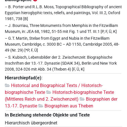
– B. Porter und R.L.B. Moss, Topographical Bibliography of ancient
Egyptian hieroglyphic texts, reliefs, and paintings, Vol. III.2, Oxford
1981, 738 [B]
– J. Bourriau, Three Monuments from Memphis in the Fitzwilliam
Museum, in: JEA 68, 1982, 51-55 mit Fig. 1 und Tf. III.1 [P, F, Ü, K]
– G.T. Martin, Stelae from Egypt and Nubia in the Fitzwilliam
Museum, Cambridge, c. 3000 BC – AD 1150, Cambridge 2005, 48-
49 (Nr. 29) [*P, F, Ü]
– S. Kubisch, Lebensbilder der 2. Zwischenzeit: Biographische
Inschriften der 13.-17. Dynastie (SDAIK 34), Berlin und New York
2008, 324-326 mit Abb. 34 (Theben 4) [F, Ü, K]
Hierarchiepfad(e)
:
Historical and Biographical Texts / Historisch-
biographische Texte
Historisch-biographische Texte
(Mittleres Reich und 2. Zwischenzeit)
Biographien der
13.-17. Dynastie
Biographien aus Theben
In Beziehung stehende Objekte und Texte
Hierarchisch übergeordnet