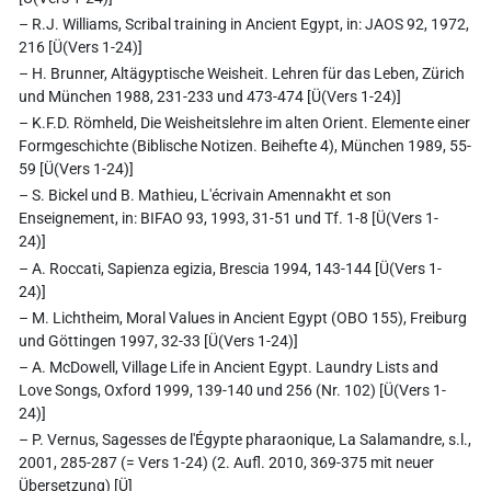
– R.J. Williams, Scribal training in Ancient Egypt, in: JAOS 92, 1972,
216 [Ü(Vers 1-24)]
– H. Brunner, Altägyptische Weisheit. Lehren für das Leben, Zürich
und München 1988, 231-233 und 473-474 [Ü(Vers 1-24)]
– K.F.D. Römheld, Die Weisheitslehre im alten Orient. Elemente einer
Formgeschichte (Biblische Notizen. Beihefte 4), München 1989, 55-
59 [Ü(Vers 1-24)]
– S. Bickel und B. Mathieu, L'écrivain Amennakht et son
Enseignement, in: BIFAO 93, 1993, 31-51 und Tf. 1-8 [Ü(Vers 1-
24)]
– A. Roccati, Sapienza egizia, Brescia 1994, 143-144 [Ü(Vers 1-
24)]
– M. Lichtheim, Moral Values in Ancient Egypt (OBO 155), Freiburg
und Göttingen 1997, 32-33 [Ü(Vers 1-24)]
– A. McDowell, Village Life in Ancient Egypt. Laundry Lists and
Love Songs, Oxford 1999, 139-140 und 256 (Nr. 102) [Ü(Vers 1-
24)]
– P. Vernus, Sagesses de l'Égypte pharaonique, La Salamandre, s.l.,
2001, 285-287 (= Vers 1-24) (2. Aufl. 2010, 369-375 mit neuer
Übersetzung) [Ü]