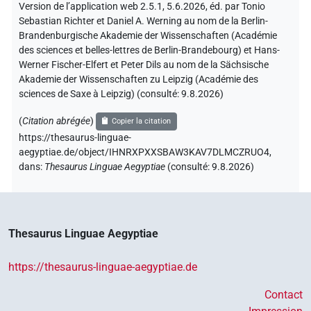
Version de l’application web 2.5.1, 5.6.2026, éd. par Tonio
Sebastian Richter et Daniel A. Werning au nom de la Berlin-
Brandenburgische Akademie der Wissenschaften (Académie
des sciences et belles-lettres de Berlin-Brandebourg) et Hans-
Werner Fischer-Elfert et Peter Dils au nom de la Sächsische
Akademie der Wissenschaften zu Leipzig (Académie des
sciences de Saxe à Leipzig) (consulté:
9.8.2026
)
(
Citation abrégée
)
Copier la citation
https://thesaurus-linguae-
aegyptiae.de/object/IHNRXPXXSBAW3KAV7DLMCZRUO4,
dans
:
Thesaurus Linguae Aegyptiae
(
consulté
:
9.8.2026
)
Thesaurus Linguae Aegyptiae
https://thesaurus-linguae-aegyptiae.de
Contact