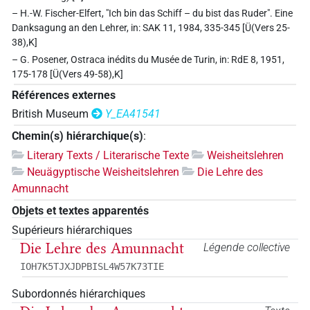
– H.-W. Fischer-Elfert, "Ich bin das Schiff – du bist das Ruder". Eine
Danksagung an den Lehrer, in: SAK 11, 1984, 335-345 [Ü(Vers 25-
38),K]
– G. Posener, Ostraca inédits du Musée de Turin, in: RdE 8, 1951,
175-178 [Ü(Vers 49-58),K]
Références externes
British Museum
Y_EA41541
Chemin(s) hiérarchique(s)
:
Literary Texts / Literarische Texte
Weisheitslehren
Neuägyptische Weisheitslehren
Die Lehre des
Amunnacht
Objets et textes apparentés
Supérieurs hiérarchiques
Die Lehre des Amunnacht
Légende collective
IOH7K5TJXJDPBISL4W57K73TIE
Subordonnés hiérarchiques