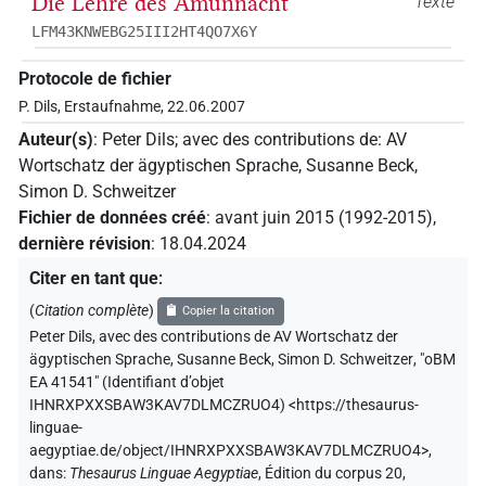
Die Lehre des Amunnacht
Texte
LFM43KNWEBG25III2HT4QO7X6Y
Protocole de fichier
P. Dils, Erstaufnahme, 22.06.2007
Auteur(s)
:
Peter Dils
;
avec des contributions de
:
AV
Wortschatz der ägyptischen Sprache
,
Susanne Beck
,
Simon D. Schweitzer
Fichier de données créé
:
avant juin 2015 (1992-2015)
,
dernière révision
:
18.04.2024
Citer en tant que
:
(
Citation complète
)
Copier la citation
Peter Dils
,
avec des contributions de
AV Wortschatz der
ägyptischen Sprache
,
Susanne Beck
,
Simon D. Schweitzer
,
"oBM
EA 41541" (
Identifiant d’objet
IHNRXPXXSBAW3KAV7DLMCZRUO4
)
<https://thesaurus-
linguae-
aegyptiae.de/object/IHNRXPXXSBAW3KAV7DLMCZRUO4>
,
dans
:
Thesaurus Linguae Aegyptiae
,
Édition du corpus 20,