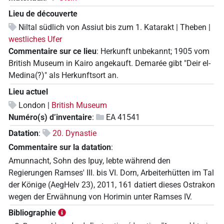
Lieu de découverte
Niltal südlich von Assiut bis zum 1. Katarakt | Theben |
westliches Ufer
Commentaire sur ce lieu
:
Herkunft unbekannt; 1905 vom
British Museum in Kairo angekauft. Demarée gibt "Deir el-
Medina(?)" als Herkunftsort an.
Lieu actuel
London |
British Museum
Numéro(s) d’inventaire
:
EA 41541
Datation
:
20. Dynastie
Commentaire sur la datation
:
Amunnacht, Sohn des Ipuy, lebte während den
Regierungen Ramses' III. bis VI. Dorn, Arbeiterhütten im Tal
der Könige (AegHelv 23), 2011, 161 datiert dieses Ostrakon
wegen der Erwähnung von Horimin unter Ramses IV.
Bibliographie