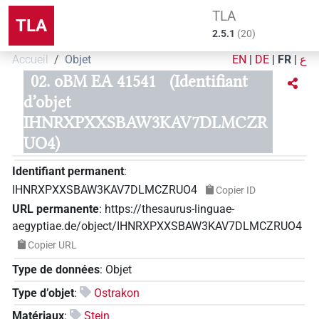
TLA
TLA
2.5.1
(
20
)
Accueil
Objet
EN
|
DE
|
FR
|
ع
02. oBM EA 41541
(Identifiant
d’objet
IHNRXPXXSBAW3KAV7DLMCZR
UO4)
Identifiant permanent
:
IHNRXPXXSBAW3KAV7DLMCZRUO4
Copier ID
URL permanente
:
https://thesaurus-linguae-
aegyptiae.de/object/IHNRXPXXSBAW3KAV7DLMCZRUO4
Copier URL
Type de données
:
Objet
Type d’objet
:
Ostrakon
Matériaux
:
Stein