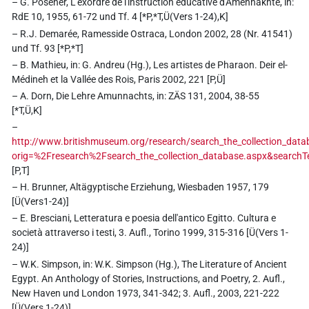
– G. Posener, L'exordre de l'instruction éducative d'Amennakhte, in:
RdE 10, 1955, 61-72 und Tf. 4 [*P,*T,Ü(Vers 1-24),K]
– R.J. Demarée, Ramesside Ostraca, London 2002, 28 (Nr. 41541)
und Tf. 93 [*P,*T]
– B. Mathieu, in: G. Andreu (Hg.), Les artistes de Pharaon. Deir el-
Médineh et la Vallée des Rois, Paris 2002, 221 [P,Ü]
– A. Dorn, Die Lehre Amunnachts, in: ZÄS 131, 2004, 38-55
[*T,Ü,K]
–
http://www.britishmuseum.org/research/search_the_collection_data
orig=%2Fresearch%2Fsearch_the_collection_database.aspx&sear
[P,T]
– H. Brunner, Altägyptische Erziehung, Wiesbaden 1957, 179
[Ü(Vers1-24)]
– E. Bresciani, Letteratura e poesia dell'antico Egitto. Cultura e
società attraverso i testi, 3. Aufl., Torino 1999, 315-316 [Ü(Vers 1-
24)]
– W.K. Simpson, in: W.K. Simpson (Hg.), The Literature of Ancient
Egypt. An Anthology of Stories, Instructions, and Poetry, 2. Aufl.,
New Haven und London 1973, 341-342; 3. Aufl., 2003, 221-222
[Ü(Vers 1-24)]