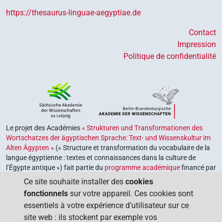
https://thesaurus-linguae-aegyptiae.de
Contact
Impression
Politique de confidentialité
Le projet des Académies
« Strukturen und Transformationen des
Wortschatzes der ägyptischen Sprache: Text- und Wissenskultur im
Alten Ägypten »
(« Structure et transformation du vocabulaire de la
langue égyptienne : textes et connaissances dans la culture de
l’Égypte antique ») fait partie du
programme académique
financé par
le gouvernement fédéral et les gouvernements des Länder de la
Ce site souhaite installer des
cookies
République fédérale d’Allemagne, dont le but est de préserver,
fonctionnels
sur votre appareil. Ces cookies sont
retrouver et explorer notre héritage culturel. Le programme est
essentiels à votre expérience d’utilisateur sur ce
coordonné par l’
Union des académies allemandes des sciences et
site web : ils stockent par exemple vos
des lettres
.