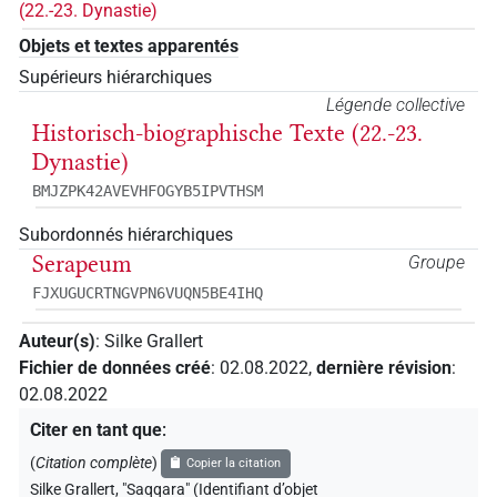
(22.-23. Dynastie)
Objets et textes apparentés
Supérieurs hiérarchiques
Légende collective
Historisch-biographische Texte (22.-23.
Dynastie)
BMJZPK42AVEVHFOGYB5IPVTHSM
Subordonnés hiérarchiques
Serapeum
Groupe
FJXUGUCRTNGVPN6VUQN5BE4IHQ
Auteur(s)
:
Silke Grallert
Fichier de données créé
:
02.08.2022
,
dernière révision
:
02.08.2022
Citer en tant que
:
(
Citation complète
)
Copier la citation
Silke Grallert
,
"Saqqara" (
Identifiant d’objet