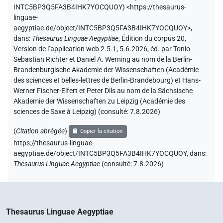
INTC5BP3Q5FA3B4IHK7YOCQUOY
)
<https://thesaurus-
linguae-
aegyptiae.de/object/INTC5BP3Q5FA3B4IHK7YOCQUOY>
,
dans
:
Thesaurus Linguae Aegyptiae
,
Édition du corpus 20,
Version de l’application web 2.5.1, 5.6.2026, éd. par Tonio
Sebastian Richter et Daniel A. Werning au nom de la Berlin-
Brandenburgische Akademie der Wissenschaften (Académie
des sciences et belles-lettres de Berlin-Brandebourg) et Hans-
Werner Fischer-Elfert et Peter Dils au nom de la Sächsische
Akademie der Wissenschaften zu Leipzig (Académie des
sciences de Saxe à Leipzig) (consulté:
7.8.2026
)
(
Citation abrégée
)
Copier la citation
https://thesaurus-linguae-
aegyptiae.de/object/INTC5BP3Q5FA3B4IHK7YOCQUOY,
dans
:
Thesaurus Linguae Aegyptiae
(
consulté
:
7.8.2026
)
Thesaurus Linguae Aegyptiae