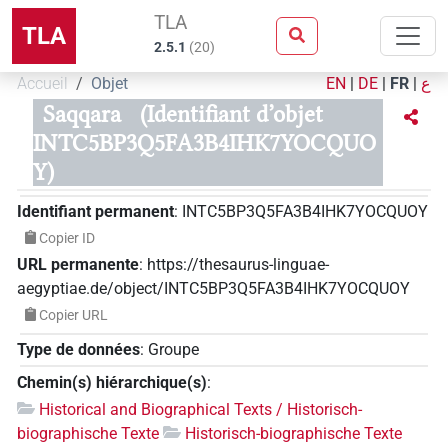
TLA
TLA
2.5.1
(
20
)
Accueil
Objet
EN
|
DE
|
FR
|
ع
Saqqara
(Identifiant d’objet
INTC5BP3Q5FA3B4IHK7YOCQUO
Y)
Identifiant permanent
:
INTC5BP3Q5FA3B4IHK7YOCQUOY
Copier ID
URL permanente
:
https://thesaurus-linguae-
aegyptiae.de/object/INTC5BP3Q5FA3B4IHK7YOCQUOY
Copier URL
Type de données
:
Groupe
Chemin(s) hiérarchique(s)
:
Historical and Biographical Texts / Historisch-
biographische Texte
Historisch-biographische Texte