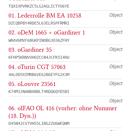
TQXIXPVRKZC5LG2AGLICTYU6YE
01. Lederrolle BM EA 10258
Object
DZCQBPBY4RDE5L63ELRSPFRMRI
02. oDeM 1665 + oGardiner 1
Object
WRAV6MVF6BGKPINOBG3O36ZFHY
03. oGardiner 35
Object
KFHP5KRNVVHOZCCN4JCFK5I4HU
04. oTurin CGT 57063
Object
4ALOO5XIMRB6VE62B6EYFG2X3M
05. oLouvre 23561
Object
K74M3JNANBABBLT4RDQ6QYD5BI
Object
06. oIFAO OL 416 (vorher: ohne Nummer
(18. Dyn.))
D45N42CV7VHS5LIBG2ZU6WEQNM