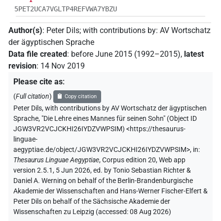
5PET2UCA7VGLTP4REFVWA7YBZU
Author(s)
:
Peter Dils
;
with contributions by
:
AV Wortschatz
der ägyptischen Sprache
Data file created
:
before June 2015 (1992–2015)
,
latest
revision
:
14 Nov 2019
Please cite as
:
(
Full citation
)
Copy citation
Peter Dils
,
with contributions by
AV Wortschatz der ägyptischen
Sprache
,
"Die Lehre eines Mannes für seinen Sohn" (
Object ID
JGW3VR2VCJCKHI26IYDZVWPSIM
)
<https://thesaurus-
linguae-
aegyptiae.de/object/JGW3VR2VCJCKHI26IYDZVWPSIM>
,
in
:
Thesaurus Linguae Aegyptiae
,
Corpus edition 20, Web app
version 2.5.1, 5 Jun 2026, ed. by Tonio Sebastian Richter &
Daniel A. Werning on behalf of the Berlin-Brandenburgische
Akademie der Wissenschaften and Hans-Werner Fischer-Elfert &
Peter Dils on behalf of the Sächsische Akademie der
Wissenschaften zu Leipzig (accessed:
08 Aug 2026
)