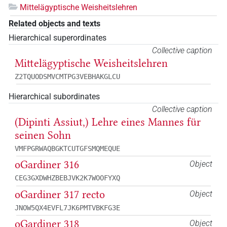
Mittelägyptische Weisheitslehren
Related objects and texts
Hierarchical superordinates
Collective caption
Mittelägyptische Weisheitslehren
Z2TQUODSMVCMTPG3VEBHAKGLCU
Hierarchical subordinates
Collective caption
(Dipinti Assiut,) Lehre eines Mannes für
seinen Sohn
VMFPGRWAQBGKTCUTGFSMQMEQUE
oGardiner 316
Object
CEG3GXDWHZBEBJVK2K7WOOFYXQ
oGardiner 317 recto
Object
JNOW5QX4EVFL7JK6PMTVBKFG3E
oGardiner 318
Object