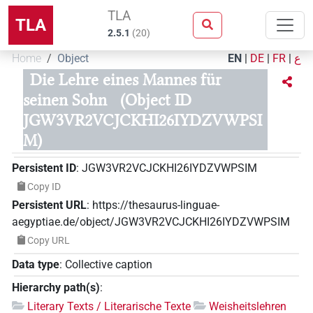
TLA
TLA
2.5.1
(
20
)
Home
Object
EN
|
DE
|
FR
|
ع
Die Lehre eines Mannes für
seinen Sohn
(Object ID
JGW3VR2VCJCKHI26IYDZVWPSI
M)
Persistent ID
:
JGW3VR2VCJCKHI26IYDZVWPSIM
Copy ID
Persistent URL
:
https://thesaurus-linguae-
aegyptiae.de/object/JGW3VR2VCJCKHI26IYDZVWPSIM
Copy URL
Data type
:
Collective caption
Hierarchy path(s)
:
Literary Texts / Literarische Texte
Weisheitslehren