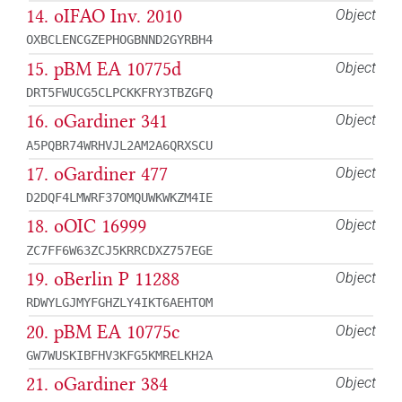
14. oIFAO Inv. 2010
Object
OXBCLENCGZEPHOGBNND2GYRBH4
15. pBM EA 10775d
Object
DRT5FWUCG5CLPCKKFRY3TBZGFQ
16. oGardiner 341
Object
A5PQBR74WRHVJL2AM2A6QRXSCU
17. oGardiner 477
Object
D2DQF4LMWRF37OMQUWKWKZM4IE
18. oOIC 16999
Object
ZC7FF6W63ZCJ5KRRCDXZ757EGE
19. oBerlin P 11288
Object
RDWYLGJMYFGHZLY4IKT6AEHTOM
20. pBM EA 10775c
Object
GW7WUSKIBFHV3KFG5KMRELKH2A
21. oGardiner 384
Object