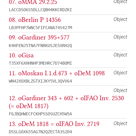
07. oMMA 29.2.25
Object
LACCDSO6S5DLLCQBH4KKCRDZKI
08. oBerlin P 14356
Object
LB3PFHP7WNC5FIFCANA74S427M
09. oGardiner 395+577
Object
K4HFENJ5TNA7FNRKUSJE5XRH2Q
10. oGisa
Object
T35XF6XHHNHP3MEHRC7D74BOMI
11. oMoskau I.1.d.473 + oDeM 1098
Object
WN42XOXBLZGTXIJKY5VL3QVV64
Object
12. oGardiner 343 + 602 + oIFAO Inv. 2530
(= oDeM 1817)
F6JBQHWECFCKHPSSOSUZCH5W5A
13. oDeM 1818 = oIFAO Inv. 2719
Object
DSSLGOX655AG7N2QZECTA3S2D4