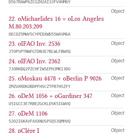
D567R6WP6ZCGZH2AI3JFV4HM6Y
Object
22. oMichaelides 16 = oLos Angeles
M.80.203.209
OECOZ5MWV5CYPEDXWD55WASM6A
23. oIFAO Inv. 2536
Object
JTOPSPTNWFGTDN3E7BLWLFBWXQ
24. oIFAO Inv. 2362
Object
7JORKBQ2PZCHFIWSEPHJMKI3DU
25. oMoskau 4478 + oBerlin P 9026
Object
ZMZUXRDKUBDPFHSCZTPB7HSZFY
26. oDeM 1056 + oGardiner 347
Object
U5IGCC3E7RBEZGCKLDSK5IGWVQ
27. oDeM 1106
Object
52O2I6KAVFAXXNUSPSQ53QMHVQ
28. pClère I
Object