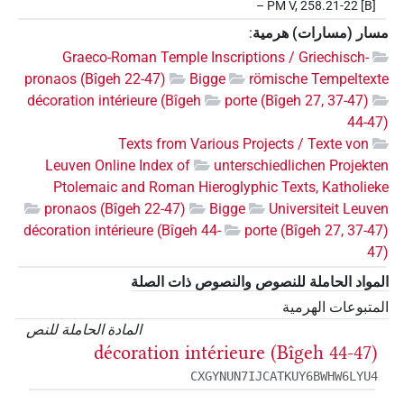
– PM V, 258.21-22 [B]
مسار (مسارات) هرمية
:
Graeco-Roman Temple Inscriptions / Griechisch-
pronaos (Bîgeh 22-47)
Bigge
römische Tempeltexte
décoration intérieure (Bîgeh
porte (Bîgeh 27, 37-47)
44-47)
Texts from Various Projects / Texte von
Leuven Online Index of
unterschiedlichen Projekten
Ptolemaic and Roman Hieroglyphic Texts, Katholieke
pronaos (Bîgeh 22-47)
Bigge
Universiteit Leuven
décoration intérieure (Bîgeh 44-
porte (Bîgeh 27, 37-47)
47)
المواد الحاملة للنصوص والنصوص ذات الصلة
المتبوعات الهرمية
المادة الحاملة للنص
décoration intérieure (Bîgeh 44-47)
CXGYNUN7IJCATKUY6BWHW6LYU4