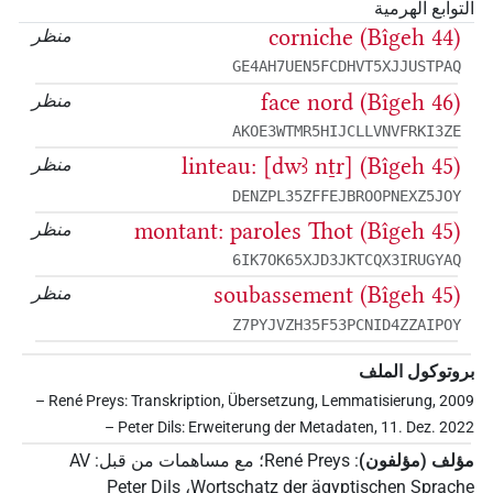
التوابع الهرمية
corniche (Bîgeh 44)
منظر
GE4AH7UEN5FCDHVT5XJJUSTPAQ
face nord (Bîgeh 46)
منظر
AKOE3WTMR5HIJCLLVNVFRKI3ZE
linteau: [dwꜣ nṯr] (Bîgeh 45)
منظر
DENZPL35ZFFEJBROOPNEXZ5JOY
montant: paroles Thot (Bîgeh 45)
منظر
6IK7OK65XJD3JKTCQX3IRUGYAQ
soubassement (Bîgeh 45)
منظر
Z7PYJVZH35F53PCNID4ZZAIPOY
بروتوكول الملف
– René Preys: Transkription, Übersetzung, Lemmatisierung, 2009
– Peter Dils: Erweiterung der Metadaten, 11. Dez. 2022
مؤلف (مؤلفون)
:
René Preys
؛
مع مساهمات من قبل
:
AV
Peter Dils
،
Wortschatz der ägyptischen Sprache