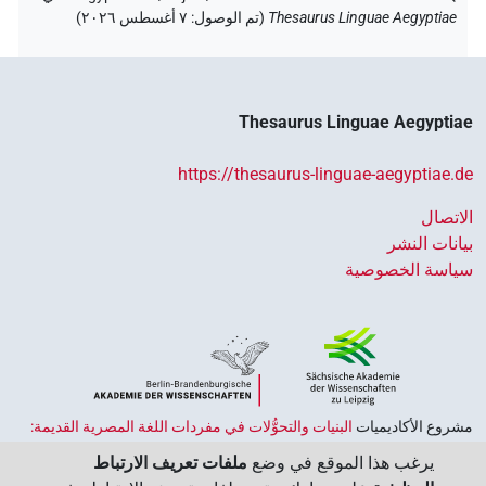
Thesaurus Linguae Aegyptiae
(
تم الوصول
:
٧ أغسطس ٢٠٢٦
)
Thesaurus Linguae Aegyptiae
https://thesaurus-linguae-aegyptiae.de
الاتصال
بيانات النشر
سياسة الخصوصية
مشروع الأكاديميات ‏
البنيات والتحوُّلات في مفردات اللغة المصرية القديمة:
حضارة النصوص والمعرفة في مصر القديمة
هو جزء من
برنامج الاكاديميات
يرغب هذا الموقع في وضع
ملفات تعريف الارتباط
الممول من قبل الحكومة الاتحادية وحكومات الولايات بجمهورية ألمانيا