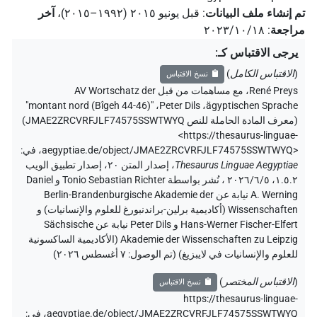
تم إنشاء ملف البيانات
:
قبل يونيو ۲۰۱٥ (۱۹۹۲–۲۰۱٥)
،
آخر
مراجعة
:
٢٠٢٣/١٠/١٨
يرجى الاقتباس كـ
:
(
الاقتباس الكامل
)
نسخ الاقتباس
René Preys
،
مع مساهمات من قبل
AV Wortschatz der
"montant nord (Bîgeh 44-46)"
،
Peter Dils
،
ägyptischen Sprache
(
معرف المادة الحاملة للنص JMAE2ZRCVRFJLF74575SSWTWYQ
)
<https://thesaurus-linguae-
aegyptiae.de/object/JMAE2ZRCVRFJLF74575SSWTWYQ>
،
في
:
Thesaurus Linguae Aegyptiae
،
إصدار المتن ٢٠، إصدار تطبيق الويب
۱.٥.٢، ٢٠٢٦/٦/٥ ، نُشر بواسطة Tonio Sebastian Richter و Daniel
A. Werning نيابة عن Berlin-Brandenburgische Akademie der
Wissenschaften (أكاديمية برلين-براندنبورغ للعلوم والإنسانيات) و
Hans-Werner Fischer-Elfert و Peter Dils نيابة عن Sächsische
Akademie der Wissenschaften zu Leipzig (الأكاديمية الساكسونية
للعلوم والإنسانيات في لايبزيغ) (تم الوصول:
٧ أغسطس ٢٠٢٦
)
(
الاقتباس المختصر
)
نسخ الاقتباس
https://thesaurus-linguae-
aegyptiae.de/object/JMAE2ZRCVRFJLF74575SSWTWYQ،
في
: