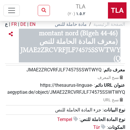
TLA
TLA
)
٢٠
(
۱.٥.٢
الصفحة الرئيسية
مادة حاملة للنص
EN
|
DE
|
FR
|
ع
montant nord (Bîgeh 44-46)
(معرف المادة الحاملة للنص
JMAE2ZRCVRFJLF74575SSWTWY
Q)
معرف دائم
:
JMAE2ZRCVRFJLF74575SSWTWYQ
نسخ المعرف
عنوان‏ ‏URL‏ دائم
:
https://thesaurus-linguae-
aegyptiae.de/object/JMAE2ZRCVRFJLF74575SSWTWYQ
نسخ‏ ‏URL
نوع البيانات
:
جزء المادة الحاملة للنص
نوع المادة الحاملة للنص
:
Tempel
المكونات
:
Tür