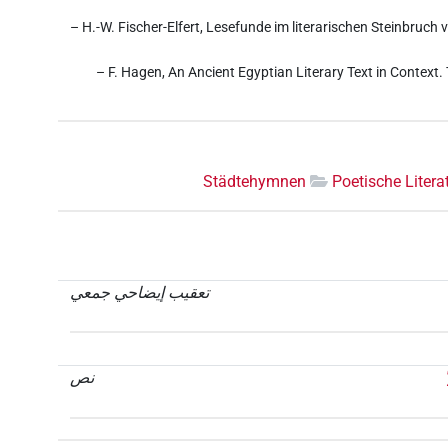
– H.-W. Fischer-Elfert, Lesefunde im literarischen Steinbruch
– F. Hagen, An Ancient Egyptian Literary Text in Context
Städtehymnen
Poetische Litera
تعقيب إيضاحي جمعي
نص