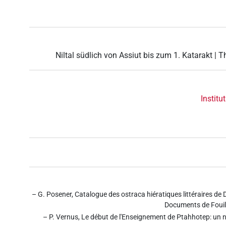
Niltal südlich von Assiut bis zum 1. Katarakt | T
Institu
– G. Posener, Catalogue des ostraca hiératiques littéraires de 
Documents de Fouill
– P. Vernus, Le début de l'Enseignement de Ptahhotep: un 