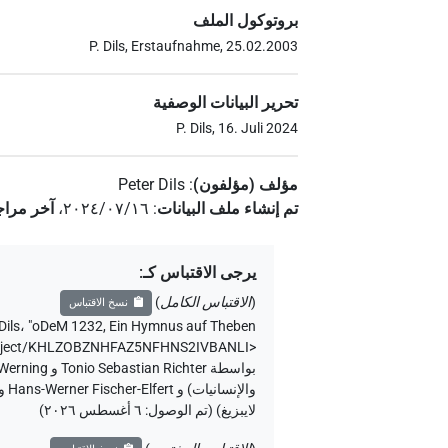
بروتوكول الملف
P. Dils, Erstaufnahme, 25.02.2003
تحرير البيانات الوصفية
P. Dils, 16. Juli 2024
مؤلف (مؤلفون)
:
Peter Dils
تم إنشاء ملف البيانات
:
٢٠٢٤/٠٧/١٦
،
آخر مراج
يرجى الاقتباس كـ
:
(
الاقتباس الكامل
)
نسخ الاقتباس
Dils
،
"oDeM 1232, Ein Hymnus auf Theben" (
object/KHLZOBZNHFAZ5NFHNS2IVBANLI>
لايبزيغ) (تم الوصول:
٦ أغسطس ٢٠٢٦
)