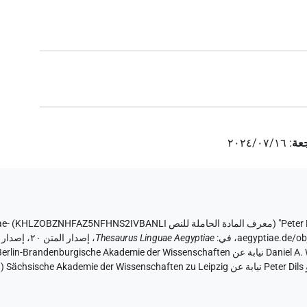
عة
:
٢٠٢٤/٠٧/١٦
Peter 
معرف المادة الحاملة للنص KHLZOBZNHFAZ5NFHNS2IVBANLI
)
ae-
aegyptiae.de/
،
في
:
Thesaurus Linguae Aegyptiae
،
والإنس