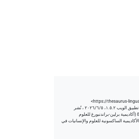
<https://thesaurus-lingu
إصدار المتن ٢٠، إصدار تطبيق الويب ۱.٥.٢، ٢٠٢٦/٦/٥ ، نُشر
بواسطة Tonio Sebastian Richter و Daniel A. Werning نيابة عن Berlin-Brandenburgische Akademie der Wissenschaften (أكاديمية برلين-براندنبورغ للعلوم
انيات) و Hans-Werner Fischer-Elfert و Peter Dils نيابة عن Sächsische Akademie der Wissenschaften zu Leipzig (الأكاديمية الساكسونية للعلوم والإنسانيات في