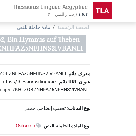
Thesaurus Linguae Aegyptiae
TLA
۱.٥.٢
(
إصدار المتن
٢٠
)
الصفحة الرئيسية
مادة حاملة للنص
2, Ein Hymnus auf Theben
NHFAZ5NFHNS2IVBANLI)
معرف دائم
:
ZOBZNHFAZ5NFHNS2IVBANLI
عنوان‏ ‏URL‏ دائم
:
https://thesaurus-linguae-
e/object/KHLZOBZNHFAZ5NFHNS2IVBANLI
نوع البيانات
:
تعقيب إيضاحي جمعي
نوع المادة الحاملة للنص
:
Ostrakon