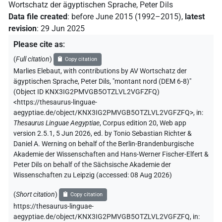
Wortschatz der ägyptischen Sprache
,
Peter Dils
Data file created
:
before June 2015 (1992–2015)
,
latest
revision
:
29 Jun 2025
Please cite as
:
(
Full citation
)
Copy citation
Marlies Elebaut
,
with contributions by
AV Wortschatz der
ägyptischen Sprache
,
Peter Dils
,
"montant nord (DEM 6-8)"
(
Object ID KNX3IG2PMVGB5OTZLVL2VGFZFQ
)
<https://thesaurus-linguae-
aegyptiae.de/object/KNX3IG2PMVGB5OTZLVL2VGFZFQ>
,
in
:
Thesaurus Linguae Aegyptiae
,
Corpus edition 20, Web app
version 2.5.1, 5 Jun 2026, ed. by Tonio Sebastian Richter &
Daniel A. Werning on behalf of the Berlin-Brandenburgische
Akademie der Wissenschaften and Hans-Werner Fischer-Elfert &
Peter Dils on behalf of the Sächsische Akademie der
Wissenschaften zu Leipzig (accessed:
08 Aug 2026
)
(
Short citation
)
Copy citation
https://thesaurus-linguae-
aegyptiae.de/object/KNX3IG2PMVGB5OTZLVL2VGFZFQ,
in
: