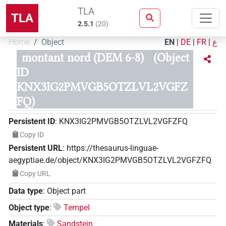
TLA
TLA
2.5.1
(
20
)
Home
Object
EN
|
DE
|
FR
|
ع
montant nord (DEM 6-8)
(Object
ID
KNX3IG2PMVGB5OTZLVL2VGFZ
FQ)
Persistent ID
:
KNX3IG2PMVGB5OTZLVL2VGFZFQ
Copy ID
Persistent URL
:
https://thesaurus-linguae-
aegyptiae.de/object/KNX3IG2PMVGB5OTZLVL2VGFZFQ
Copy URL
Data type
:
Object part
Object type
:
Tempel
Materials
:
Sandstein