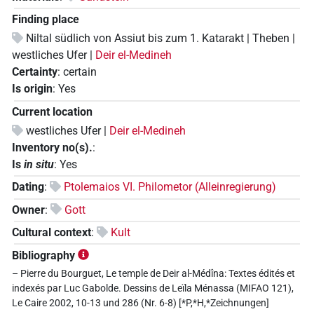
Finding place
Niltal südlich von Assiut bis zum 1. Katarakt | Theben |
westliches Ufer |
Deir el-Medineh
Certainty
:
certain
Is origin
:
Yes
Current location
westliches Ufer |
Deir el-Medineh
Inventory no(s).
:
Is
in situ
:
Yes
Dating
:
Ptolemaios VI. Philometor (Alleinregierung)
Owner
:
Gott
Cultural context
:
Kult
Bibliography
– Pierre du Bourguet, Le temple de Deir al-Médîna: Textes édités et
indexés par Luc Gabolde. Dessins de Leïla Ménassa (MIFAO 121),
Le Caire 2002, 10-13 und 286 (Nr. 6-8) [*P,*H,*Zeichnungen]