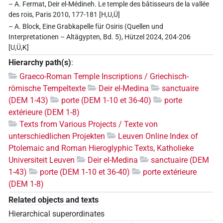
– A. Fermat, Deir el-Médineh. Le temple des bâtisseurs de la vallée
des rois, Paris 2010, 177-181 [H,U,Ü]
– A. Block, Eine Grabkapelle für Osiris (Quellen und
Interpretationen – Altägypten, Bd. 5), Hützel 2024, 204-206
[U,Ü,K]
Hierarchy path(s)
:
Graeco-Roman Temple Inscriptions / Griechisch-
römische Tempeltexte
Deir el-Medina
sanctuaire
(DEM 1-43)
porte (DEM 1-10 et 36-40)
porte
extérieure (DEM 1-8)
Texts from Various Projects / Texte von
unterschiedlichen Projekten
Leuven Online Index of
Ptolemaic and Roman Hieroglyphic Texts, Katholieke
Universiteit Leuven
Deir el-Medina
sanctuaire (DEM
1-43)
porte (DEM 1-10 et 36-40)
porte extérieure
(DEM 1-8)
Related objects and texts
Hierarchical superordinates