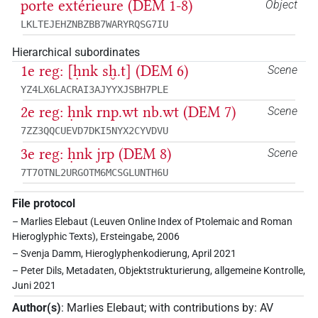
porte extérieure (DEM 1-8)
Object
LKLTEJEHZNBZBB7WARYRQSG7IU
Hierarchical subordinates
1e reg: [ḥnk sḫ.t] (DEM 6)
Scene
YZ4LX6LACRAI3AJYYXJSBH7PLE
2e reg: ḥnk rnp.wt nb.wt (DEM 7)
Scene
7ZZ3QQCUEVD7DKI5NYX2CYVDVU
3e reg: ḥnk jrp (DEM 8)
Scene
7T7OTNL2URGOTM6MCSGLUNTH6U
File protocol
– Marlies Elebaut (Leuven Online Index of Ptolemaic and Roman
Hieroglyphic Texts), Ersteingabe, 2006
– Svenja Damm, Hieroglyphenkodierung, April 2021
– Peter Dils, Metadaten, Objektstrukturierung, allgemeine Kontrolle,
Juni 2021
Author(s)
:
Marlies Elebaut
;
with contributions by
:
AV