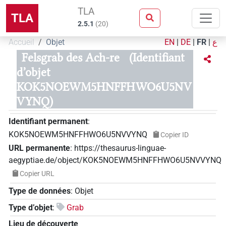
TLA
TLA
2.5.1
(
20
)
Accueil
Objet
EN
|
DE
|
FR
|
ع
Felsgrab des Ach-re
(Identifiant
d’objet
KOK5NOEWM5HNFFHWO6U5NV
VYNQ)
Identifiant permanent
:
KOK5NOEWM5HNFFHWO6U5NVVYNQ
Copier ID
URL permanente
:
https://thesaurus-linguae-
aegyptiae.de/object/KOK5NOEWM5HNFFHWO6U5NVVYNQ
Copier URL
Type de données
:
Objet
Type d’objet
:
Grab
Lieu de découverte