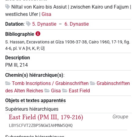
Niltal von Kairo bis Assiut | zwischen Kairo und Fajjum |
westliches Ufer |
Gisa
Datation
:
5. Dynastie
–
6. Dynastie
Bibliographie
S. Hassan, Excavations at Gîza 1936-37-38, Cairo 1960, 17-19, fig.
4-6, pl. V A [H, K, P, Ü]
Description
PM III, 214
Chemin(s) hiérarchique(s)
:
Tomb Inscriptions / Grabinschriften
Grabinschriften
des Alten Reiches
Gisa
East Field
Objets et textes apparentés
Supérieurs hiérarchiques
East Field (PM III, 179-216)
Groupe
LBYSCFVT2ZBP5NGWIAHMNW5QHQ