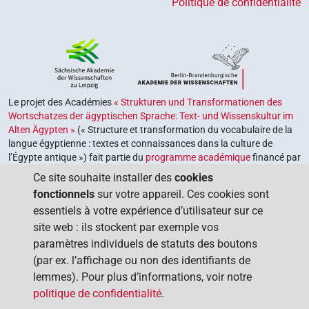
Politique de confidentialité
Le projet des Académies
« Strukturen und Transformationen des
Wortschatzes der ägyptischen Sprache: Text- und Wissenskultur im
Alten Ägypten »
(« Structure et transformation du vocabulaire de la
langue égyptienne : textes et connaissances dans la culture de
l’Égypte antique ») fait partie du
programme académique
financé par
le gouvernement fédéral et les gouvernements des Länder de la
Ce site souhaite installer des
cookies
République fédérale d’Allemagne, dont le but est de préserver,
fonctionnels
sur votre appareil. Ces cookies sont
retrouver et explorer notre héritage culturel. Le programme est
essentiels à votre expérience d’utilisateur sur ce
coordonné par l’
Union des académies allemandes des sciences et
site web : ils stockent par exemple vos
des lettres
.
paramètres individuels de statuts des boutons
(par ex. l’affichage ou non des identifiants de
lemmes). Pour plus d’informations, voir notre
politique de confidentialité
.