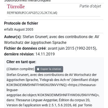
Subordonnés hiérarchiques
Türrolle
Partie d’objet
REMFNORUMJCAPGD52JGJK7XLWQ
Protocole de fichier
erfaßt August 2005
Auteur(s)
:
Stefan Grunert
;
avec des contributions de
:
AV
Wortschatz der ägyptischen Sprache
Fichier de données créé
:
avant juin 2015 (1992-2015)
,
dernière révision
:
14.11.2019
Citer en tant que
:
(
Citation complète
)
Copier la citation
Stefan Grunert
,
avec des contributions de
AV Wortschatz der
ägyptischen Sprache
,
"Felsgrab des Ach-re" (
Identifiant d’objet
KOK5NOEWM5HNFFHWO6U5NVVYNQ
)
<https://thesaurus-
linguae-
aegyptiae.de/object/KOK5NOEWM5HNFFHWO6U5NVVYNQ>
,
dans
:
Thesaurus Linguae Aegyptiae
,
Édition du corpus 20,
Version de l’application web 2.5.1, 5.6.2026, éd. par Tonio