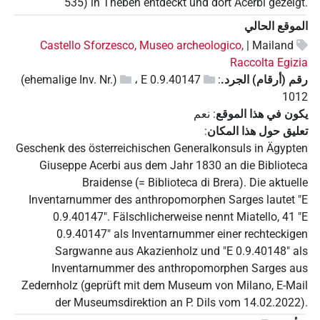
535) in Theben entdeckt und dort Acerbi gezeigt.
الموقع الحالي
Castello Sforzesco, Museo archeologico,
Mailand |
Raccolta Egizia
رقم (أرقام) الجرد.
:
E 0.9.40147
،
(ehemalige Inv. Nr.)
1012
يكون في هذا الموقع
:
نعم
تعليق حول هذا المكان
:
Geschenk des österreichischen Generalkonsuls in Ägypten
Giuseppe Acerbi aus dem Jahr 1830 an die Biblioteca
Braidense (= Biblioteca di Brera). Die aktuelle
Inventarnummer des anthropomorphen Sarges lautet "E
0.9.40147". Fälschlicherweise nennt Miatello, 41 "E
0.9.40147" als Inventarnummer einer rechteckigen
Sargwanne aus Akazienholz und "E 0.9.40148" als
Inventarnummer des anthropomorphen Sarges aus
Zedernholz (geprüft mit dem Museum von Milano, E-Mail
der Museumsdirektion an P. Dils vom 14.02.2022).