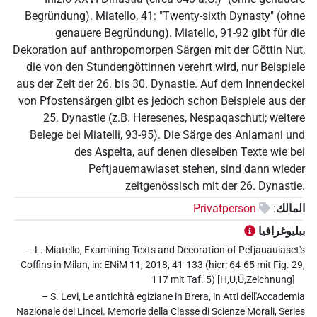
Begründung). Miatello, 41: "Twenty-sixth Dynasty" (ohne
genauere Begründung). Miatello, 91-92 gibt für die
Dekoration auf anthropomorpen Särgen mit der Göttin Nut,
die von den Stundengöttinnen verehrt wird, nur Beispiele
aus der Zeit der 26. bis 30. Dynastie. Auf dem Innendeckel
von Pfostensärgen gibt es jedoch schon Beispiele aus der
25. Dynastie (z.B. Heresenes, Nespaqaschuti; weitere
Belege bei Miatelli, 93-95). Die Särge des Anlamani und
des Aspelta, auf denen dieselben Texte wie bei
Peftjauemawiaset stehen, sind dann wieder
zeitgenössisch mit der 26. Dynastie.
المالك
:
Privatperson
ببليوغرافيا
– L. Miatello, Examining Texts and Decoration of Pefjauauiaset's
Coffins in Milan, in: ENiM 11, 2018, 41-133 (hier: 64-65 mit Fig. 29,
117 mit Taf. 5) [H,U,Ü,Zeichnung]
– S. Levi, Le antichità egiziane in Brera, in Atti dell'Accademia
Nazionale dei Lincei. Memorie della Classe di Scienze Morali, Series