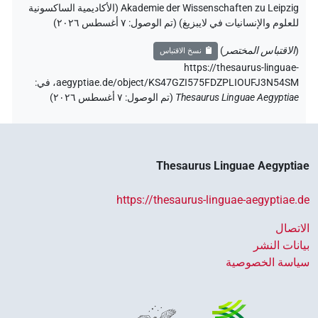
Akademie der Wissenschaften zu Leipzig (الأكاديمية الساكسونية
للعلوم والإنسانيات في لايبزيغ) (تم الوصول:
٧ أغسطس ٢٠٢٦
)
(
الاقتباس المختصر
)
نسخ الاقتباس
https://thesaurus-linguae-
aegyptiae.de/object/KS47GZI575FDZPLIOUFJ3N54SM،
في
:
Thesaurus Linguae Aegyptiae
(
تم الوصول
:
٧ أغسطس ٢٠٢٦
)
Thesaurus Linguae Aegyptiae
https://thesaurus-linguae-aegyptiae.de
الاتصال
بيانات النشر
سياسة الخصوصية