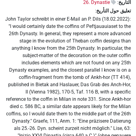
التأريخ
:
26. Dynastie
تعليق حول التأريخ
:
John Taylor schreibt in einer E-Mail an P. Dils (18.02.2022):
"I would certainly date the coffins of Peftjauauiaset to the
26th Dynasty. In general, they represent a more advanced
stage in the evolution of Theban coffin designs than
anything I know from the 25th Dynasty. In particular, the
subject-matter of the decoration on the outer coffin
includes elements which are not found on any 25th
Dynasty examples, and the closest parallel I know is on a
coffin-fragment from the tomb of Ankh-hor (TT 414),
published in Bietak and Haslauer, Das Grab des Anch-Hor,
II (Vienna 1982), 170-5, Taf. 116 B, with a specific
reference to the coffin in Milan in note 331. Since Ankh-hor
died c. 586 BC, a similar date appears likely for the Milan
coffins, so I would date them to the middle part of the 26th
Dynasty." Graefe, 111, Anm. 1: "Eine präzisere Datierung
als 25.-26. Dyn. scheint zurzeit nicht möglich." Lise, 63:
"Inizio XXVI Dinastia (circa 640 a.C.)" (ohne genauere