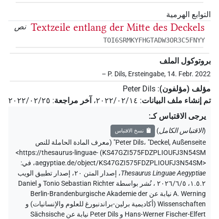
التوابع الهرمية
Textzeile entlang der Mitte des Deckels
نص
TOI6SRMKYFHGTADW3OR3C5FNYY
بروتوكول الملف
– P. Dils, Ersteingabe, 14. Febr. 2022
مؤلف (مؤلفون)
:
Peter Dils
تم إنشاء ملف البيانات
:
٢٠٢٢/٠٢/١٤
،
آخر مراجعة
:
٢٠٢٢/٠٢/٢٥
يرجى الاقتباس كـ
:
(
الاقتباس الكامل
)
نسخ الاقتباس
"Deckel, Außenseite" (
،
Peter Dils
معرف المادة الحاملة للنص
<https://thesaurus-linguae-
)
KS47GZI575FDZPLIOUFJ3N54SM
aegyptiae.de/object/KS47GZI575FDZPLIOUFJ3N54SM>
،
في
:
Thesaurus Linguae Aegyptiae
،
إصدار المتن ٢٠، إصدار تطبيق الويب
۱.٥.٢، ٢٠٢٦/٦/٥ ، نُشر بواسطة Tonio Sebastian Richter و Daniel
A. Werning نيابة عن Berlin-Brandenburgische Akademie der
Wissenschaften (أكاديمية برلين-براندنبورغ للعلوم والإنسانيات) و
Hans-Werner Fischer-Elfert و Peter Dils نيابة عن Sächsische