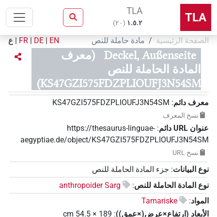
TLA
TLA
)
٢٠
(
۱.٥.٢
الصفحة الرئيسية
مادة حاملة للنص
EN
|
DE
|
FR
|
ع
Deckel, Außenseite
(معرف
المادة الحاملة للنص
KS47GZI575FDZPLIOUFJ3N54SM)
معرف دائم
:
KS47GZI575FDZPLIOUFJ3N54SM
نسخ المعرف
عنوان‏ ‏URL‏ دائم
:
https://thesaurus-linguae-
aegyptiae.de/object/KS47GZI575FDZPLIOUFJ3N54SM
نسخ‏ ‏URL
نوع البيانات
:
جزء المادة الحاملة للنص
نوع المادة الحاملة للنص
:
anthropoider Sarg
المواد
:
Tamariske
الأبعاد (ارتفاع×عرض(×عمق))
:
189
×
54.5
cm