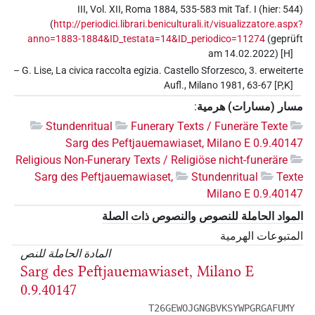
III, Vol. XII, Roma 1884, 535-583 mit Taf. I (hier: 544)
(
http://periodici.librari.beniculturali.it/visualizzatore.aspx?
anno=1883-1884&ID_testata=14&ID_periodico=11274
(geprüft
am 14.02.2022) [H]
– G. Lise, La civica raccolta egizia. Castello Sforzesco, 3. erweiterte
Aufl., Milano 1981, 63-67 [P,K]
مسار (مسارات) هرمية
:
Stundenritual
Funerary Texts / Funeräre Texte
Sarg des Peftjauemawiaset, Milano E 0.9.40147
Religious Non-Funerary Texts / Religiöse nicht-funeräre
Sarg des Peftjauemawiaset,
Stundenritual
Texte
Milano E 0.9.40147
المواد الحاملة للنصوص والنصوص ذات الصلة
المتبوعات الهرمية
المادة الحاملة للنص
Sarg des Peftjauemawiaset, Milano E
0.9.40147
T26GEWOJGNGBVKSYWPGRGAFUMY