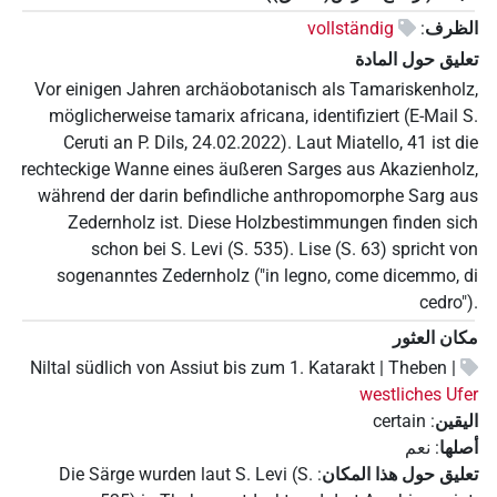
الظرف
:
vollständig
تعليق حول المادة
Vor einigen Jahren archäobotanisch als Tamariskenholz,
möglicherweise tamarix africana, identifiziert (E-Mail S.
Ceruti an P. Dils, 24.02.2022). Laut Miatello, 41 ist die
rechteckige Wanne eines äußeren Sarges aus Akazienholz,
während der darin befindliche anthropomorphe Sarg aus
Zedernholz ist. Diese Holzbestimmungen finden sich
schon bei S. Levi (S. 535). Lise (S. 63) spricht von
sogenanntes Zedernholz ("in legno, come dicemmo, di
cedro").
مكان العثور
Niltal südlich von Assiut bis zum 1. Katarakt | Theben |
westliches Ufer
اليقين
:
certain
أصلها
:
نعم
تعليق حول هذا المكان
:
Die Särge wurden laut S. Levi (S.