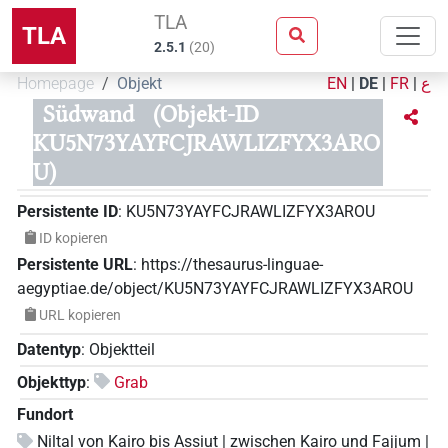
TLA
TLA
2.5.1
(
20
)
Homepage
Objekt
EN
|
DE
|
FR
|
ع
Südwand
(Objekt-ID
KU5N73YAYFCJRAWLIZFYX3ARO
U)
Persistente ID
:
KU5N73YAYFCJRAWLIZFYX3AROU
ID kopieren
Persistente URL
:
https://thesaurus-linguae-
aegyptiae.de/object/KU5N73YAYFCJRAWLIZFYX3AROU
URL kopieren
Datentyp
:
Objektteil
Objekttyp
:
Grab
Fundort
Niltal von Kairo bis Assiut | zwischen Kairo und Fajjum |