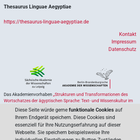
Thesaurus Linguae Aegyptiae
https://thesaurus-linguae-aegyptiae.de
Kontakt
Impressum
Datenschutz
Das Akademienvorhaben
„Strukturen und Transformationen des
Wortschatzes der ägyptischen Sprache: Text- und Wissenskultur im
Alten Ägypten‟
ist Teil des von Bund und Ländern geförderten
Diese Seite würde gerne
funktionale Cookies
auf
Akademienprogramms
, das der Erhaltung, Sicherung und
Ihrem Endgerät speichern. Diese Cookies sind
Vergegenwärtigung unseres kulturellen Erbes dient. Koordiniert wird
essenziell für Ihre Nutzungserfahrung auf dieser
das Programm von der
Union der Deutschen Akademien der
Webseite. Sie speichern beispielsweise Ihre
Wissenschaften
.
individuellen Einstellungen zu Button-Zuständen