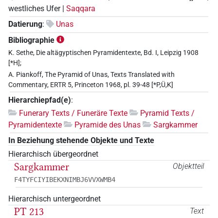
westliches Ufer |
Saqqara
Datierung
:
Unas
Bibliographie
K. Sethe, Die altägyptischen Pyramidentexte, Bd. I, Leipzig 1908
[*H];
A. Piankoff, The Pyramid of Unas, Texts Translated with
Commentary, ERTR 5, Princeton 1968, pl. 39-48 [*P,Ü,K]
Hierarchiepfad(e)
:
Funerary Texts / Funeräre Texte
Pyramid Texts /
Pyramidentexte
Pyramide des Unas
Sargkammer
In Beziehung stehende Objekte und Texte
Hierarchisch übergeordnet
Sargkammer
Objektteil
F4TYFCIYIBEKXNIMBJ6VVXWMB4
Hierarchisch untergeordnet
PT 213
Text