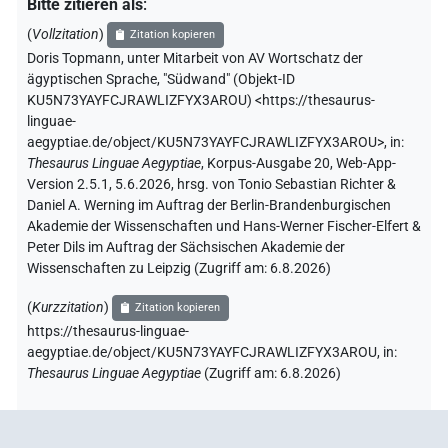
Bitte zitieren als
:
(
Vollzitation
)
Zitation kopieren
Doris Topmann
,
unter Mitarbeit von
AV Wortschatz der
ägyptischen Sprache
,
"Südwand" (
Objekt-ID
KU5N73YAYFCJRAWLIZFYX3AROU
)
<https://thesaurus-
linguae-
aegyptiae.de/object/KU5N73YAYFCJRAWLIZFYX3AROU>
,
in
:
Thesaurus Linguae Aegyptiae
,
Korpus-Ausgabe 20, Web-App-
Version 2.5.1, 5.6.2026, hrsg. von Tonio Sebastian Richter &
Daniel A. Werning im Auftrag der Berlin-Brandenburgischen
Akademie der Wissenschaften und Hans-Werner Fischer-Elfert &
Peter Dils im Auftrag der Sächsischen Akademie der
Wissenschaften zu Leipzig (Zugriff am:
6.8.2026
)
(
Kurzzitation
)
Zitation kopieren
https://thesaurus-linguae-
aegyptiae.de/object/KU5N73YAYFCJRAWLIZFYX3AROU,
in
:
Thesaurus Linguae Aegyptiae
(
Zugriff am
:
6.8.2026
)