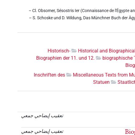
– Cl. Obsomer, Sésostris Ier (Connaissance de l'Égypte an
– S. Schoske und D. Wildung, Das Münchner Buch der Äg
Historisch-
Historical and Biographica
Biographien der 11. und 12.
biographische T
Biog
Inschriften des
Miscellaneous Texts from M
Statuen
Staatli
تعقيب إيضاحي جمعي
Bio
تعقيب إيضاحي جمعي