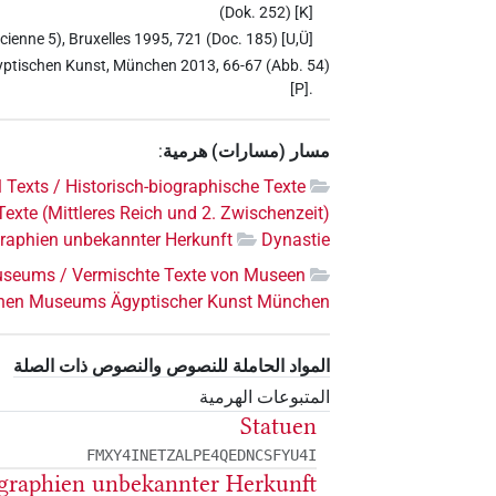
(Dok. 252) [K]
cienne 5), Bruxelles 1995, 721 (Doc. 185) [U,Ü]
yptischen Kunst, München 2013, 66-67 (Abb. 54)
[P].
مسار (مسارات) هرمية
:
l Texts / Historisch-biographische Texte
exte (Mittleres Reich und 2. Zwischenzeit)
raphien unbekannter Herkunft
Dynastie
useums / Vermischte Texte von Museen
chen Museums Ägyptischer Kunst München
المواد الحاملة للنصوص والنصوص ذات الصلة
المتبوعات الهرمية
Statuen
FMXY4INETZALPE4QEDNCSFYU4I
graphien unbekannter Herkunft