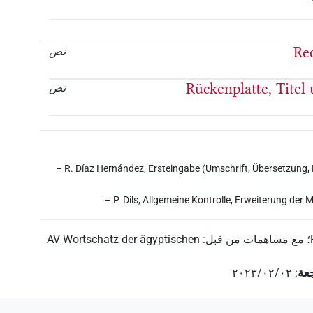
Re
نص
Rückenplatte, Titel
نص
– R. Díaz Hernández, Ersteingabe (Umschrift, Übersetzung,
– P. Dils, Allgemeine Kontrolle, Erweiterung der
؛
مع مساهمات من قبل
:
AV Wortschatz der ägyptischen
عة
:
٢٠٢٣/٠٢/٠٢