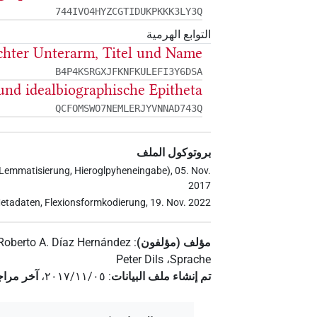
744IVO4HYZCGTIDUKPKKK3LY3Q
التوابع الهرمية
chter Unterarm, Titel und Name
B4P4KSRGXJFKNFKULEFI3Y6DSA
 und idealbiographische Epitheta
QCFOMSWO7NEMLERJYVNNAD743Q
بروتوكول الملف
 Lemmatisierung, Hieroglpyheneingabe), 05. Nov.
2017
 Metadaten, Flexionsformkodierung, 19. Nov. 2022
مؤلف (مؤلفون)
:
Roberto A. Díaz Hernández
Peter Dils
،
Sprache
تم إنشاء ملف البيانات
:
٢٠١٧/١١/٠٥
،
آخر مراج