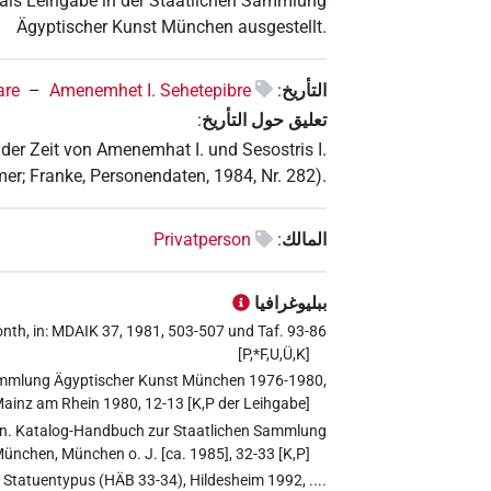
 als Leihgabe in der Staatlichen Sammlung
Ägyptischer Kunst München ausgestellt.
التأريخ
:
Amenemhet I. Sehetepibre
–
are
تعليق حول التأريخ
:
der Zeit von Amenemhat I. und Sesostris I.
mer; Franke, Personendaten, 1984, Nr. 282).
المالك
:
Privatperson
ببليوغرافيا
nth, in: MDAIK 37, 1981, 503-507 und Taf. 93-86
[P,*F,U,Ü,K]
Sammlung Ägyptischer Kunst München 1976-1980,
ainz am Rhein 1980, 12-13 [K,P der Leihgabe]
en. Katalog-Handbuch zur Staatlichen Sammlung
ünchen, München o. J. [ca. 1985], 32-33 [K,P]
Statuentypus (HÄB 33-34), Hildesheim 1992, ....