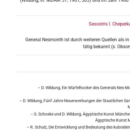
(Wildung, in: MDAIK 37, 1981, 503) und im Jahr 1980
Sesostris I. Cheperk
General Nesmonth ist durch weiteren Quellen als in 
tätig bekannt (s. Obso
– D. Wildung, Ein Würfelhocker des Generals Nes-Mo
– D. Wildung, Fünf Jahre Neuerwerbungen der Staatlichen 
M
– S. Schoske und D. Wildung, Ägyptische Kunst Münch
Ägyptische Kunst M
– R. Schulz, Die Entwicklung und Bedeutung des kuboiden 