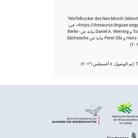
"Würfelhocker des Nes-Month (München ÄS 7148)"
<https://thesaurus-linguae-a
،
في
:
إصدار المتن ٢٠، إصدار تطبيق الويب ۱.٥.٢، ٢٠٢٦/٦/٥ ، نُشر بواسطة Tonio Sebastian Richter و Daniel A. Werning نيابة عن Berlin-
Brandenburgische Akademie der Wissenschaften (أكاديمية برلين-براندنبورغ للعلوم والإنسانيات) و Hans-Werner Fischer-Elfert و Peter Dils نيابة عن Sächsische
)
T
(
تم الوصول
:
٨ أغسطس ٢٠٢٦
)