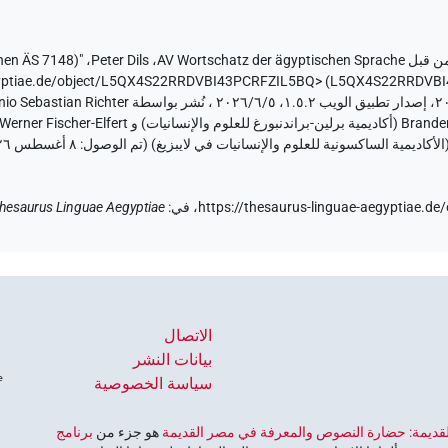
ن قبل
AV Wortschatz der ägyptischen Sprache
،
Peter Dils
،
egyptiae.de/object/L5QX4S22RRDVBI43PCRFZIL5BQ>
)
٨ أغسطس ٢٠٢٦
https://thesaurus-linguae-aegyptiae.
في
:
hesaurus Linguae Aegyptiae
الاتصال
بيانات النشر
سياسة الخصوصية
 القديمة: حضارة النصوص والمعرفة في مصر القديمة
هو جزء من
برنامج