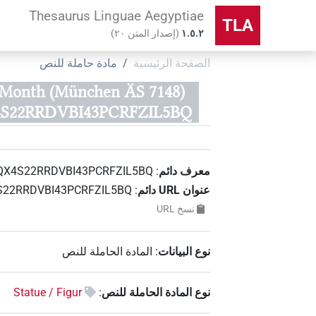
Thesaurus Linguae Aegyptiae
TLA
۱.٥.٢
(
إصدار المتن
٢٠
)
الصفحة الرئيسية
مادة حاملة للنص
-Month (München ÄS 7148)
S22RRDVBI43PCRFZIL5BQ)
معرف دائم
:
QX4S22RRDVBI43PCRFZIL5BQ
عنوان‏ ‏URL‏ دائم
:
QX4S22RRDVBI43PCRFZIL5BQ
نسخ‏ ‏URL
نوع البيانات
:
المادة الحاملة للنص
نوع المادة الحاملة للنص
:
Statue / Figur