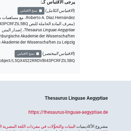
يرجى الاقتباس كـ
:
(
الاقتباس الكامل
)
نسخ الاقتباس
Roberto A. Díaz Hernández
،
مع مساهمات م
(
معرف المادة الحاملة للنص L5QX4S22RRDVBI43PCRFZIL5BQ
،
Thesaurus Linguae Aegyptiae
Akademie der Wissenschaften zu Leipzig (الأكاديمية الساكسونية للعلوم والإنسانيات في لايبزيغ) (تم الوصول:
(
الاقتباس المختصر
)
نسخ الاقتباس
de/object/L5QX4S22RRDVBI43PCRFZIL5BQ،
Thesaurus Linguae Aegyptiae
https://thesaurus-linguae-aegyptiae.de
مشروع الأكاديميات ‏
البنيات والتحوُّلات في مفردات اللغة المصرية