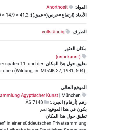
المواد
:
Anorthosit
الأبعاد (ارتفاع×عرض(×عمق))
:
41,2
×
14.9
×
0
الظرف
:
vollständig
مكان العثور
(unbekannt)
تعليق حول هذا المكان
:
der späten 11. und der
rdnen (Wildung, in: MDAIK 37, 1981, 504).
الموقع الحالي
Sammlung Ägyptischer Kunst
München |
رقم (أرقام) الجرد.
:
ÄS 7148
يكون في هذا الموقع
:
نعم
تعليق حول هذا المكان
:
ren" in einer süddeutschen Privatsammlung