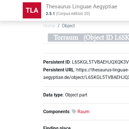
Thesaurus Linguae Aegyptiae
TLA
2.5.1
(
Corpus edition
20
)
Home
Object
Torraum
(Object ID L
Persistent ID
:
L6SKGL5TVBAEHJQXQK3V
Persistent URL
:
https://thesaurus-linguae-
aegyptiae.de/object/L6SKGL5TVBAEH
Data type
:
Object part
Components
:
Raum
Finding place