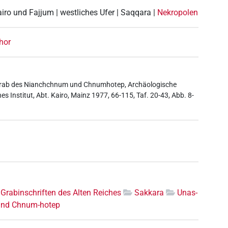
airo und Fajjum | westliches Ufer | Saqqara |
Nekropolen
hor
 Grab des Nianchchnum und Chnumhotep, Archäologische
 Institut, Abt. Kairo, Mainz 1977, 66-115, Taf. 20-43, Abb. 8-
Grabinschriften des Alten Reiches
Sakkara
Unas-
und Chnum-hotep