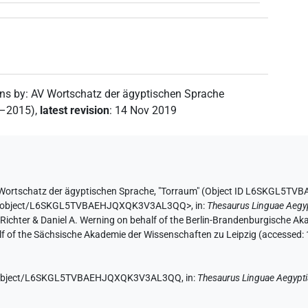
ons by
:
AV Wortschatz der ägyptischen Sprache
2–2015)
,
latest revision
:
14 Nov 2019
Wortschatz der ägyptischen Sprache
,
"Torraum" (
Object ID L6SKGL5T
e.de/object/L6SKGL5TVBAEHJQXQK3V3AL3QQ>
,
in
:
Thesaurus Linguae Aegy
n Richter & Daniel A. Werning on behalf of the Berlin-Brandenburgische 
half of the Sächsische Akademie der Wissenschaften zu Leipzig (accessed:
.de/object/L6SKGL5TVBAEHJQXQK3V3AL3QQ,
in
:
Thesaurus Linguae Aegypt