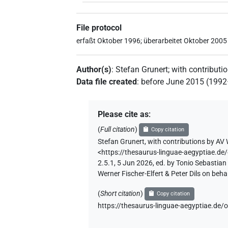
File protocol
erfaßt Oktober 1996; überarbeitet Oktober 2005
Author(s)
:
Stefan Grunert
;
with contributi
Data file created
:
before June 2015 (199
Please cite as
:
(
Full citation
)
Copy citation
Stefan Grunert
,
with contributions by
AV 
<https://thesaurus-linguae-aegyptia
2.5.1, 5 Jun 2026, ed. by Tonio Sebastia
Werner Fischer-Elfert & Peter Dils on be
(
Short citation
)
Copy citation
https://thesaurus-linguae-aegyptiae