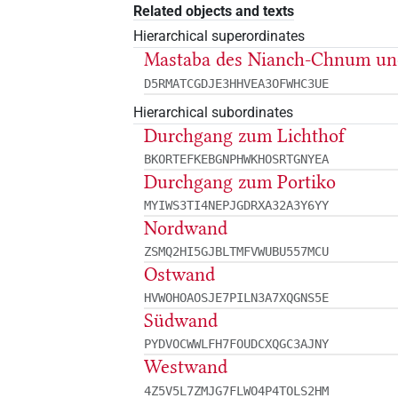
Related objects and texts
Hierarchical superordinates
Mastaba des Nianch-Chnum u
D5RMATCGDJE3HHVEA3OFWHC3UE
Hierarchical subordinates
Durchgang zum Lichthof
BKORTEFKEBGNPHWKHOSRTGNYEA
Durchgang zum Portiko
MYIWS3TI4NEPJGDRXA32A3Y6YY
Nordwand
ZSMQ2HI5GJBLTMFVWUBU557MCU
Ostwand
HVWOHOAOSJE7PILN3A7XQGNS5E
Südwand
PYDVOCWWLFH7FOUDCXQGC3AJNY
Westwand
4Z5V5L7ZMJG7FLWO4P4TOLS2HM