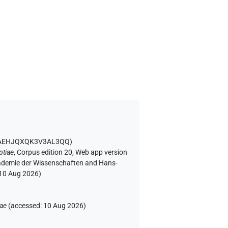
VBAEHJQXQK3V3AL3QQ
)
ptiae
,
Corpus edition 20, Web app version
Akademie der Wissenschaften and Hans-
10 Aug 2026
)
iae
(
accessed
:
10 Aug 2026
)