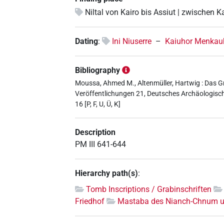
Niltal von Kairo bis Assiut | zwischen K
Dating
:
Ini Niuserre
–
Kaiuhor Menkau
Bibliography
Moussa, Ahmed M., Altenmüller, Hartwig : Das
Veröffentlichungen 21, Deutsches Archäologisches
16 [P, F, U, Ü, K]
Description
PM III 641-644
Hierarchy path(s)
:
Tomb Inscriptions / Grabinschriften
Friedhof
Mastaba des Nianch-Chnum 