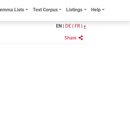
emma Lists
Text Corpus
Listings
Help
EN
|
DE
|
FR
|
ع
Share