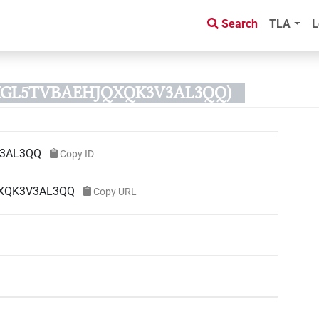
Search
TLA
L
6SKGL5TVBAEHJQXQK3V3AL3QQ)
3AL3QQ
Copy ID
JQXQK3V3AL3QQ
Copy URL