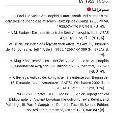
69, 1953, Tf. 3-5.
ببليوغرافيا
– E. Edel, Die Stelen Amenophis’ II aus Karnak und Memphis mit
dem Bericht über die asiatischen Feldzüge des Königs, in: ZDPV 69,
1953,97–176 [*P, *H, B, *Ü, *K].
– A.M. Badawi, Die neue historische Stele Amenophis’ II., in: ASAE
42, 1943, 1-23, Tf. 1 [*F, Ü, K].
– W. Helck, Urkunden des Ägyptischen Altertums Abt. IV, Urkunden
der 18. Dynastie, Heft 17, Berlin 1955, 1299.14-1309 (Nr. 375A) [B,
*H].
– A. Klug, Königliche Stelen in der Zeit von Ahmose bis Amenophis
III, Monumenta Aegyptia VIII, Turnhout 2002, 242-253, 519-520
[*B, Ü, *K].
– P. Beylage, Aufbau der königlichen Stelentexte vom Beginn der
18. Dynastie bis zur Amarnazeit, ÄAT 54, Wiesbaden 2002, Tl. 1:
119-139, Tl. 2: 633-635 [*B, Ü, *K].
– PM III.2 = B. Porter – R.B.L. Moss – J. Malek, Topographical
Bibliography of Ancient Egyptian Hieroglyphic Texts, Reliefs, and
Paintings, III. Part 2. Ṣaqqâra to Dahshûr, Fasc. III, Second Edition,
revised and augmented, Oxford 1981, 846-847 [B].