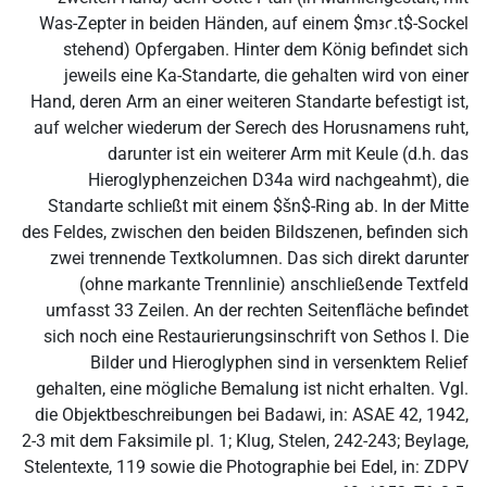
Was-Zepter in beiden Händen, auf einem $mꜣꜥ.t$-Sockel
stehend) Opfergaben. Hinter dem König befindet sich
jeweils eine Ka-Standarte, die gehalten wird von einer
Hand, deren Arm an einer weiteren Standarte befestigt ist,
auf welcher wiederum der Serech des Horusnamens ruht,
darunter ist ein weiterer Arm mit Keule (d.h. das
Hieroglyphenzeichen D34a wird nachgeahmt), die
Standarte schließt mit einem $šn$-Ring ab. In der Mitte
des Feldes, zwischen den beiden Bildszenen, befinden sich
zwei trennende Textkolumnen. Das sich direkt darunter
(ohne markante Trennlinie) anschließende Textfeld
umfasst 33 Zeilen. An der rechten Seitenfläche befindet
sich noch eine Restaurierungsinschrift von Sethos I. Die
Bilder und Hieroglyphen sind in versenktem Relief
gehalten, eine mögliche Bemalung ist nicht erhalten. Vgl.
die Objektbeschreibungen bei Badawi, in: ASAE 42, 1942,
2-3 mit dem Faksimile pl. 1; Klug, Stelen, 242-243; Beylage,
Stelentexte, 119 sowie die Photographie bei Edel, in: ZDPV