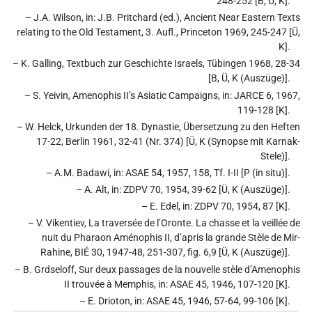
248-252 [B, Ü, K].
– J.A. Wilson, in: J.B. Pritchard (ed.), Ancient Near Eastern Texts
relating to the Old Testament, 3. Aufl., Princeton 1969, 245-247 [Ü,
K].
– K. Galling, Textbuch zur Geschichte Israels, Tübingen 1968, 28-34
[B, Ü, K (Auszüge)].
– S. Yeivin, Amenophis II’s Asiatic Campaigns, in: JARCE 6, 1967,
119-128 [K].
– W. Helck, Urkunden der 18. Dynastie, Übersetzung zu den Heften
17-22, Berlin 1961, 32-41 (Nr. 374) [Ü, K (Synopse mit Karnak-
Stele)].
– A.M. Badawi, in: ASAE 54, 1957, 158, Tf. I-II [P (in situ)].
– A. Alt, in: ZDPV 70, 1954, 39-62 [Ü, K (Auszüge)].
– E. Edel, in: ZDPV 70, 1954, 87 [K].
– V. Vikentiev, La traversée de l’Oronte. La chasse et la veillée de
nuit du Pharaon Aménophis II, d’apris la grande Stèle de Mir-
Rahine, BIÉ 30, 1947-48, 251-307, fig. 6,9 [Ü, K (Auszüge)].
– B. Grdseloff, Sur deux passages de la nouvelle stèle d’Amenophis
II trouvée à Memphis, in: ASAE 45, 1946, 107-120 [K].
– E. Drioton, in: ASAE 45, 1946, 57-64, 99-106 [K].