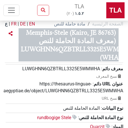
TLA
TLA
)
٢٠
(
۱.٥.٢
الصفحة الرئيسية
مادة حاملة للنص
EN
|
DE
|
FR
|
ع
Memphis-Stele (Kairo, JE 86763)
(معرف المادة الحاملة للنص
LUWGHNN6QZBTRLL3325E5WM
WHA)
معرف دائم
:
LUWGHNN6QZBTRLL3325E5WMWHA
نسخ المعرف
عنوان‏ ‏URL‏ دائم
:
https://thesaurus-linguae-
aegyptiae.de/object/LUWGHNN6QZBTRLL3325E5WMWHA
نسخ‏ ‏URL
نوع البيانات
:
المادة الحاملة للنص
نوع المادة الحاملة للنص
:
rundbogige Stele
المواد
:
Quarzit