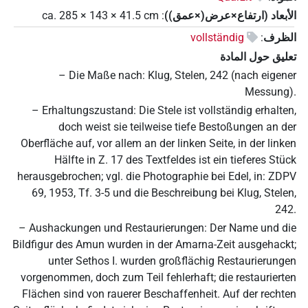
الأبعاد (ارتفاع×عرض(×عمق))
:
cm
41.5
×
143
×
ca. 285
الظرف
:
vollständig
تعليق حول المادة
– Die Maße nach: Klug, Stelen, 242 (nach eigener
Messung).
– Erhaltungszustand: Die Stele ist vollständig erhalten,
doch weist sie teilweise tiefe Bestoßungen an der
Oberfläche auf, vor allem an der linken Seite, in der linken
Hälfte in Z. 17 des Textfeldes ist ein tieferes Stück
herausgebrochen; vgl. die Photographie bei Edel, in: ZDPV
69, 1953, Tf. 3-5 und die Beschreibung bei Klug, Stelen,
242.
– Aushackungen und Restaurierungen: Der Name und die
Bildfigur des Amun wurden in der Amarna-Zeit ausgehackt;
unter Sethos I. wurden großflächig Restaurierungen
vorgenommen, doch zum Teil fehlerhaft; die restaurierten
Flächen sind von rauerer Beschaffenheit. Auf der rechten