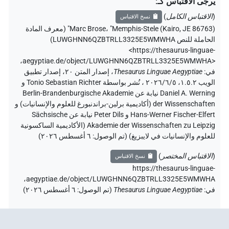
يرجى الاقتباس كـ
:
(
الاقتباس الكامل
)
نسخ الاقتباس
"Memphis-Stele (Kairo, JE 86763)" (
،
Marc Brose
معرف المادة
الحاملة للنص LUWGHNN6QZBTRLL3325E5WMWHA
)
<https://thesaurus-linguae-
،
aegyptiae.de/object/LUWGHNN6QZBTRLL3325E5WMWHA>
في
:
Thesaurus Linguae Aegyptiae
،
إصدار المتن ٢٠، إصدار تطبيق
الويب ۱.٥.٢، ٢٠٢٦/٦/٥ ، نُشر بواسطة Tonio Sebastian Richter و
Daniel A. Werning نيابة عن Berlin-Brandenburgische Akademie
der Wissenschaften (أكاديمية برلين-براندنبورغ للعلوم والإنسانيات) و
Hans-Werner Fischer-Elfert و Peter Dils نيابة عن Sächsische
Akademie der Wissenschaften zu Leipzig (الأكاديمية الساكسونية
للعلوم والإنسانيات في لايبزيغ) (تم الوصول:
٦ أغسطس ٢٠٢٦
)
(
الاقتباس المختصر
)
نسخ الاقتباس
https://thesaurus-linguae-
aegyptiae.de/object/LUWGHNN6QZBTRLL3325E5WMWHA،
في
:
Thesaurus Linguae Aegyptiae
(
تم الوصول
:
٦ أغسطس ٢٠٢٦
)