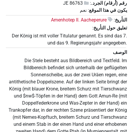
رقم (أرقام) الجرد.
:
JE 86763
يكون في هذا الموقع
:
نعم
التأريخ
:
Amenhotep II. Aacheperure
تعليق حول التأريخ
:
Der König ist mit voller Titulatur genannt. Es sind das 7.
und das 9. Regierungsjahr angegeben.
الوصف
Die Stele besteht aus Bildbereich und Textfeld. Im
Bildbereich befindet sich unterhalb der geflügelten
Sonnenscheibe, aus der zwei Uräen regen, eine
antithetische Doppelszene. Auf der linken Seite bringt der
König (mit blauer Krone, breitem Schurz mit Tierschwanz
und $nw$-Töpfen in der Hand) dem Gott Amun-Re (mit
Doppelfederkrone und Was-Zepter in der Hand) ein
Trankopfer dar, in der rechten Szene präsentiert der König
(mit Nemes-Kopftuch, breitem Schurz und Tierschwanz
und einem Stab in der einen Hand und einer erhobenen
zweiten Hand) dem Gotte Ptah (in Mumiengestalt, mit