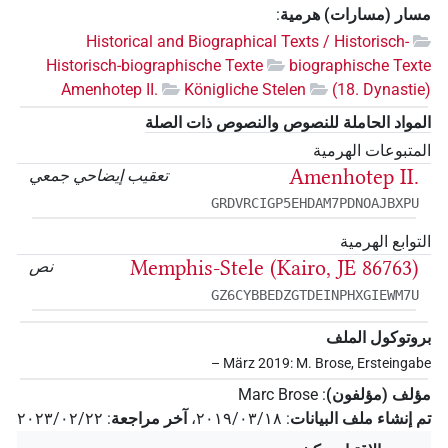
مسار (مسارات) هرمية
:
Historical and Biographical Texts / Historisch-
Historisch-biographische Texte
biographische Texte
Amenhotep II.
Königliche Stelen
(18. Dynastie)
المواد الحاملة للنصوص والنصوص ذات الصلة
المتبوعات الهرمية
Amenhotep II.
تعقيب إيضاحي جمعي
GRDVRCIGP5EHDAM7PDNOAJBXPU
التوابع الهرمية
Memphis-Stele (Kairo, JE 86763)
نص
GZ6CYBBEDZGTDEINPHXGIEWM7U
بروتوكول الملف
– März 2019: M. Brose, Ersteingabe
مؤلف (مؤلفون)
:
Marc Brose
تم إنشاء ملف البيانات
:
٢٠١٩/٠٣/١٨
،
آخر مراجعة
:
٢٠٢٣/٠٢/٢٢