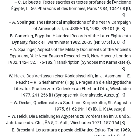
– C. Lalouette, Textes sacrées es textes profanes de l’Ancienne
Égypte, I. Des Pharaons et des hommes, Paris 1984, 104-108 [Ü,
K].
– A. Spalinger, The Historical Implications of the Year 9 Campaign
of Amenophis II, in: JSSEA 13, 1983, 89-101 [B, K].
– B. Cumming, Egyptian Historical Records of the Later Eighteenth
Dynasty, fascicle I, Warminster 1982, 28-33 (Nr. 375) [B, Ü, K].
– A. Spalinger, Aspects of the Military Documents of the Ancients
Egyptians, Yale Near Eastern Researches 9, New Haven / London
1982, 142-152, 176-182 [Transkription (Synopse mit Karnakstele),
K].
– W. Helck, Das Verfassen einer Königsinschrift, in: J. Assmann – E.
Feucht – R. Grieshammer (Hgg.), Fragen an die altägyptische
Literatur. Studien zum Gedenken an Eberhard Otto, Wiesbaden
1977, 241-256 [H (Synopse mit Karnakstele, Auszug), K].
– W. Decker, Quellentexte zu Sport und Körperkultur, St. Augustin
1975, 61-62 (Nr. 18) [B, Ü, K (Auszug)].
– W. Helck, Die Beziehungen Ägyptens zu Vorderasien im 3. und 2.
Jahrtausend v. Chr., ÄA 5, 2. Aufl., Wiesbaden 1971, 157-164 [K].
– E. Bresciani, Letteratura e poesia dell’Antico Egitto, Torino 1969,