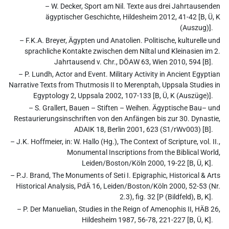
– W. Decker, Sport am Nil. Texte aus drei Jahrtausenden
ägyptischer Geschichte, Hildesheim 2012, 41-42 [B, Ü, K
(Auszug)].
– F.K.A. Breyer, Ägypten und Anatolien. Politische, kulturelle und
sprachliche Kontakte zwischen dem Niltal und Kleinasien im 2.
Jahrtausend v. Chr., DÖAW 63, Wien 2010, 594 [B].
– P. Lundh, Actor and Event. Military Activity in Ancient Egyptian
Narrative Texts from Thutmosis II to Merenptah, Uppsala Studies in
Egyptology 2, Uppsala 2002, 107-133 [B, Ü, K (Auszüge)].
– S. Grallert, Bauen – Stiften – Weihen. Ägyptische Bau– und
Restaurierungsinschriften von den Anfängen bis zur 30. Dynastie,
ADAIK 18, Berlin 2001, 623 (S1/rWv003) [B].
– J.K. Hoffmeier, in: W. Hallo (Hg.), The Context of Scripture, vol. II.,
Monumental Inscriptions from the Biblical World,
Leiden/Boston/Köln 2000, 19-22 [B, Ü, K].
– P.J. Brand, The Monuments of Seti I. Epigraphic, Historical & Arts
Historical Analysis, PdÄ 16, Leiden/Boston/Köln 2000, 52-53 (Nr.
2.3), fig. 32 [P (Bildfeld), B, K].
– P. Der Manuelian, Studies in the Reign of Amenophis II, HÄB 26,
Hildesheim 1987, 56-78, 221-227 [B, Ü, K].