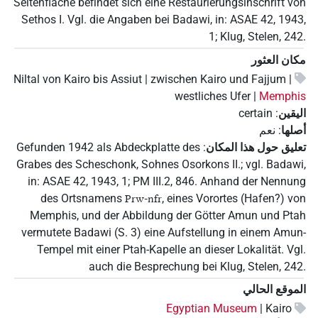
Seitenfläche befindet sich eine Restaurierungsinschrift von
Sethos I. Vgl. die Angaben bei Badawi, in: ASAE 42, 1943,
1; Klug, Stelen, 242.
مكان العثور
Niltal von Kairo bis Assiut | zwischen Kairo und Fajjum |
westliches Ufer |
Memphis
اليقين
:
certain
أصلها
:
نعم
تعليق حول هذا المكان
:
Gefunden 1942 als Abdeckplatte des
Grabes des Scheschonk, Sohnes Osorkons II.; vgl. Badawi,
in: ASAE 42, 1943, 1; PM III.2, 846. Anhand der Nennung
des Ortsnamens
, eines Vorortes (Hafen?) von
Prw-nfr
Memphis, und der Abbildung der Götter Amun und Ptah
vermutete Badawi (S. 3) eine Aufstellung in einem Amun-
Tempel mit einer Ptah-Kapelle an dieser Lokalität. Vgl.
auch die Besprechung bei Klug, Stelen, 242.
الموقع الحالي
Egyptian Museum
Kairo |