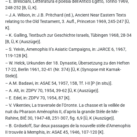
– E. Bresciani, Letteratura e poesia dell’Antico Egitto, Torino 1969,
248-252 [B, Ü, K].
– J.A. Wilson, in: J.B. Pritchard (ed.), Ancient Near Eastern Texts
relating to the Old Testament, 3. Aufl., Princeton 1969, 245-247 [Ü,
K].
– K. Galling, Textbuch zur Geschichte Israels, Tübingen 1968, 28-34
[B, Ü, K (Auszüge)].
– S. Yeivin, Amenophis II’s Asiatic Campaigns, in: JARCE 6, 1967,
119-128 [K].
– W. Helck, Urkunden der 18. Dynastie, Übersetzung zu den Heften
17-22, Berlin 1961, 32-41 (Nr. 374) [Ü, K (Synopse mit Karnak-
Stele)].
– A.M. Badawi, in: ASAE 54, 1957, 158, Tf. I-II [P (in situ)].
– A. Alt, in: ZDPV 70, 1954, 39-62 [Ü, K (Auszüge)].
– E. Edel, in: ZDPV 70, 1954, 87 [K].
– V. Vikentiev, La traversée de l’Oronte. La chasse et la veillée de
nuit du Pharaon Aménophis II, d’apris la grande Stèle de Mir-
Rahine, BIÉ 30, 1947-48, 251-307, fig. 6,9 [Ü, K (Auszüge)].
– B. Grdseloff, Sur deux passages de la nouvelle stèle d’Amenophis
II trouvée à Memphis, in: ASAE 45, 1946, 107-120 [K].