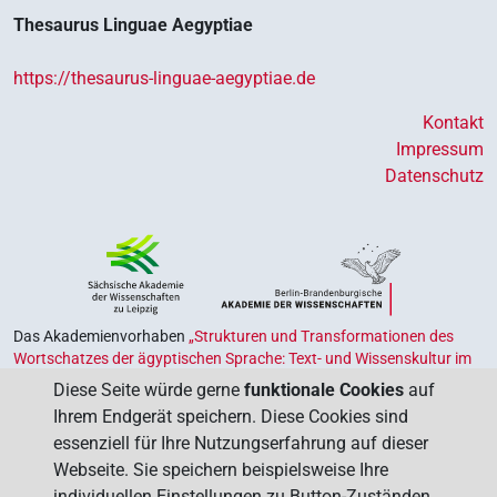
Thesaurus Linguae Aegyptiae
https://thesaurus-linguae-aegyptiae.de
Kontakt
Impressum
Datenschutz
Das Akademienvorhaben
„Strukturen und Transformationen des
Wortschatzes der ägyptischen Sprache: Text- und Wissenskultur im
Alten Ägypten‟
ist Teil des von Bund und Ländern geförderten
Diese Seite würde gerne
funktionale Cookies
auf
Akademienprogramms
, das der Erhaltung, Sicherung und
Ihrem Endgerät speichern. Diese Cookies sind
Vergegenwärtigung unseres kulturellen Erbes dient. Koordiniert wird
essenziell für Ihre Nutzungserfahrung auf dieser
das Programm von der
Union der Deutschen Akademien der
Webseite. Sie speichern beispielsweise Ihre
Wissenschaften
.
individuellen Einstellungen zu Button-Zuständen