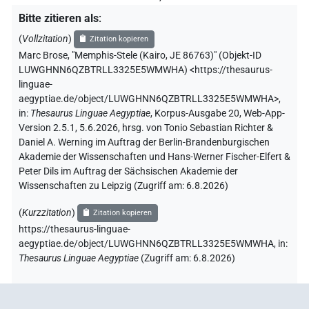
Bitte zitieren als
:
(
Vollzitation
)
Zitation kopieren
Marc Brose
,
"Memphis-Stele (Kairo, JE 86763)" (
Objekt-ID
LUWGHNN6QZBTRLL3325E5WMWHA
)
<https://thesaurus-
linguae-
aegyptiae.de/object/LUWGHNN6QZBTRLL3325E5WMWHA>
,
in
:
Thesaurus Linguae Aegyptiae
,
Korpus-Ausgabe 20, Web-App-
Version 2.5.1, 5.6.2026, hrsg. von Tonio Sebastian Richter &
Daniel A. Werning im Auftrag der Berlin-Brandenburgischen
Akademie der Wissenschaften und Hans-Werner Fischer-Elfert &
Peter Dils im Auftrag der Sächsischen Akademie der
Wissenschaften zu Leipzig (Zugriff am:
6.8.2026
)
(
Kurzzitation
)
Zitation kopieren
https://thesaurus-linguae-
aegyptiae.de/object/LUWGHNN6QZBTRLL3325E5WMWHA,
in
:
Thesaurus Linguae Aegyptiae
(
Zugriff am
:
6.8.2026
)