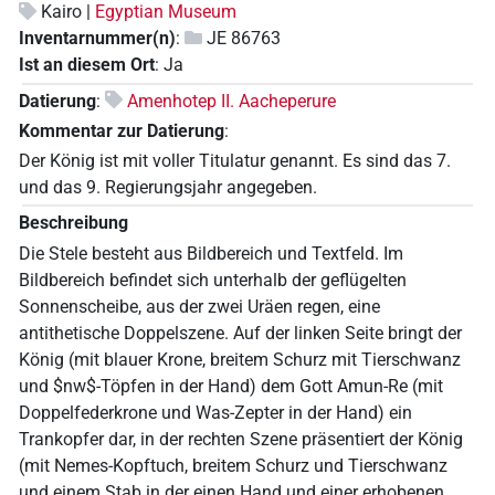
Kairo |
Egyptian Museum
Inventarnummer(n)
:
JE 86763
Ist an diesem Ort
:
Ja
Datierung
:
Amenhotep II. Aacheperure
Kommentar zur Datierung
:
Der König ist mit voller Titulatur genannt. Es sind das 7.
und das 9. Regierungsjahr angegeben.
Beschreibung
Die Stele besteht aus Bildbereich und Textfeld. Im
Bildbereich befindet sich unterhalb der geflügelten
Sonnenscheibe, aus der zwei Uräen regen, eine
antithetische Doppelszene. Auf der linken Seite bringt der
König (mit blauer Krone, breitem Schurz mit Tierschwanz
und $nw$-Töpfen in der Hand) dem Gott Amun-Re (mit
Doppelfederkrone und Was-Zepter in der Hand) ein
Trankopfer dar, in der rechten Szene präsentiert der König
(mit Nemes-Kopftuch, breitem Schurz und Tierschwanz
und einem Stab in der einen Hand und einer erhobenen