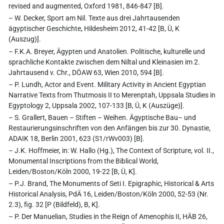
revised and augmented, Oxford 1981, 846-847 [B].
– W. Decker, Sport am Nil. Texte aus drei Jahrtausenden
ägyptischer Geschichte, Hildesheim 2012, 41-42 [B, Ü, K
(Auszug)].
– F.K.A. Breyer, Ägypten und Anatolien. Politische, kulturelle und
sprachliche Kontakte zwischen dem Niltal und Kleinasien im 2.
Jahrtausend v. Chr., DÖAW 63, Wien 2010, 594 [B].
– P. Lundh, Actor and Event. Military Activity in Ancient Egyptian
Narrative Texts from Thutmosis II to Merenptah, Uppsala Studies in
Egyptology 2, Uppsala 2002, 107-133 [B, Ü, K (Auszüge)].
– S. Grallert, Bauen – Stiften – Weihen. Ägyptische Bau– und
Restaurierungsinschriften von den Anfängen bis zur 30. Dynastie,
ADAIK 18, Berlin 2001, 623 (S1/rWv003) [B].
– J.K. Hoffmeier, in: W. Hallo (Hg.), The Context of Scripture, vol. II.,
Monumental Inscriptions from the Biblical World,
Leiden/Boston/Köln 2000, 19-22 [B, Ü, K].
– P.J. Brand, The Monuments of Seti I. Epigraphic, Historical & Arts
Historical Analysis, PdÄ 16, Leiden/Boston/Köln 2000, 52-53 (Nr.
2.3), fig. 32 [P (Bildfeld), B, K].
– P. Der Manuelian, Studies in the Reign of Amenophis II, HÄB 26,