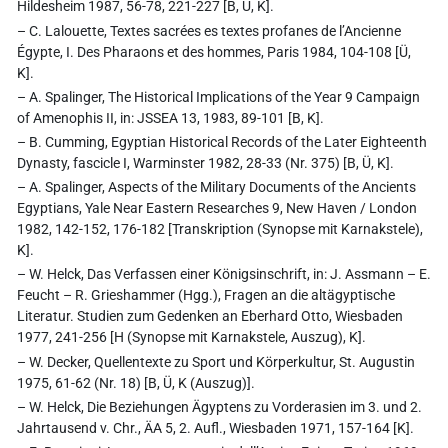
Hildesheim 1987, 56-78, 221-227 [B, Ü, K].
– C. Lalouette, Textes sacrées es textes profanes de l’Ancienne
Égypte, I. Des Pharaons et des hommes, Paris 1984, 104-108 [Ü,
K].
– A. Spalinger, The Historical Implications of the Year 9 Campaign
of Amenophis II, in: JSSEA 13, 1983, 89-101 [B, K].
– B. Cumming, Egyptian Historical Records of the Later Eighteenth
Dynasty, fascicle I, Warminster 1982, 28-33 (Nr. 375) [B, Ü, K].
– A. Spalinger, Aspects of the Military Documents of the Ancients
Egyptians, Yale Near Eastern Researches 9, New Haven / London
1982, 142-152, 176-182 [Transkription (Synopse mit Karnakstele),
K].
– W. Helck, Das Verfassen einer Königsinschrift, in: J. Assmann – E.
Feucht – R. Grieshammer (Hgg.), Fragen an die altägyptische
Literatur. Studien zum Gedenken an Eberhard Otto, Wiesbaden
1977, 241-256 [H (Synopse mit Karnakstele, Auszug), K].
– W. Decker, Quellentexte zu Sport und Körperkultur, St. Augustin
1975, 61-62 (Nr. 18) [B, Ü, K (Auszug)].
– W. Helck, Die Beziehungen Ägyptens zu Vorderasien im 3. und 2.
Jahrtausend v. Chr., ÄA 5, 2. Aufl., Wiesbaden 1971, 157-164 [K].