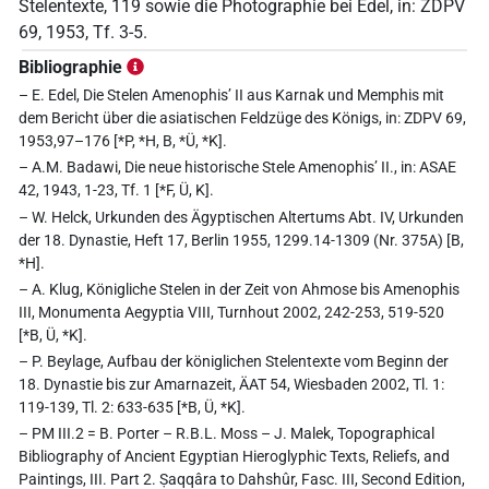
Stelentexte, 119 sowie die Photographie bei Edel, in: ZDPV
69, 1953, Tf. 3-5.
Bibliographie
– E. Edel, Die Stelen Amenophis’ II aus Karnak und Memphis mit
dem Bericht über die asiatischen Feldzüge des Königs, in: ZDPV 69,
1953,97–176 [*P, *H, B, *Ü, *K].
– A.M. Badawi, Die neue historische Stele Amenophis’ II., in: ASAE
42, 1943, 1-23, Tf. 1 [*F, Ü, K].
– W. Helck, Urkunden des Ägyptischen Altertums Abt. IV, Urkunden
der 18. Dynastie, Heft 17, Berlin 1955, 1299.14-1309 (Nr. 375A) [B,
*H].
– A. Klug, Königliche Stelen in der Zeit von Ahmose bis Amenophis
III, Monumenta Aegyptia VIII, Turnhout 2002, 242-253, 519-520
[*B, Ü, *K].
– P. Beylage, Aufbau der königlichen Stelentexte vom Beginn der
18. Dynastie bis zur Amarnazeit, ÄAT 54, Wiesbaden 2002, Tl. 1:
119-139, Tl. 2: 633-635 [*B, Ü, *K].
– PM III.2 = B. Porter – R.B.L. Moss – J. Malek, Topographical
Bibliography of Ancient Egyptian Hieroglyphic Texts, Reliefs, and
Paintings, III. Part 2. Ṣaqqâra to Dahshûr, Fasc. III, Second Edition,