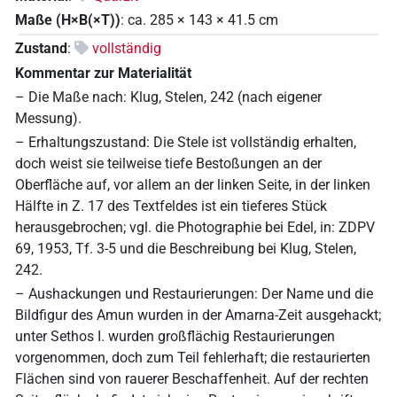
Maße (H×B(×T))
:
ca. 285
×
143
×
41.5
cm
Zustand
:
vollständig
Kommentar zur Materialität
– Die Maße nach: Klug, Stelen, 242 (nach eigener
Messung).
– Erhaltungszustand: Die Stele ist vollständig erhalten,
doch weist sie teilweise tiefe Bestoßungen an der
Oberfläche auf, vor allem an der linken Seite, in der linken
Hälfte in Z. 17 des Textfeldes ist ein tieferes Stück
herausgebrochen; vgl. die Photographie bei Edel, in: ZDPV
69, 1953, Tf. 3-5 und die Beschreibung bei Klug, Stelen,
242.
– Aushackungen und Restaurierungen: Der Name und die
Bildfigur des Amun wurden in der Amarna-Zeit ausgehackt;
unter Sethos I. wurden großflächig Restaurierungen
vorgenommen, doch zum Teil fehlerhaft; die restaurierten
Flächen sind von rauerer Beschaffenheit. Auf der rechten