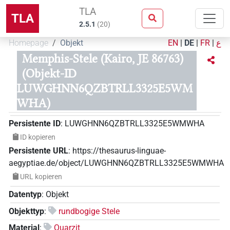
TLA
TLA
2.5.1
(
20
)
Homepage
Objekt
EN
|
DE
|
FR
|
ع
Memphis-Stele (Kairo, JE 86763)
(Objekt-ID
LUWGHNN6QZBTRLL3325E5WM
WHA)
Persistente ID
:
LUWGHNN6QZBTRLL3325E5WMWHA
ID kopieren
Persistente URL
:
https://thesaurus-linguae-
aegyptiae.de/object/LUWGHNN6QZBTRLL3325E5WMWHA
URL kopieren
Datentyp
:
Objekt
Objekttyp
:
rundbogige Stele
Material
:
Quarzit