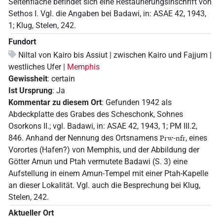
Seitenfläche befindet sich eine Restaurierungsinschrift von
Sethos I. Vgl. die Angaben bei Badawi, in: ASAE 42, 1943,
1; Klug, Stelen, 242.
Fundort
Niltal von Kairo bis Assiut | zwischen Kairo und Fajjum |
westliches Ufer |
Memphis
Gewissheit
:
certain
Ist Ursprung
:
Ja
Kommentar zu diesem Ort
:
Gefunden 1942 als
Abdeckplatte des Grabes des Scheschonk, Sohnes
Osorkons II.; vgl. Badawi, in: ASAE 42, 1943, 1; PM III.2,
846. Anhand der Nennung des Ortsnamens
, eines
Prw-nfr
Vorortes (Hafen?) von Memphis, und der Abbildung der
Götter Amun und Ptah vermutete Badawi (S. 3) eine
Aufstellung in einem Amun-Tempel mit einer Ptah-Kapelle
an dieser Lokalität. Vgl. auch die Besprechung bei Klug,
Stelen, 242.
Aktueller Ort