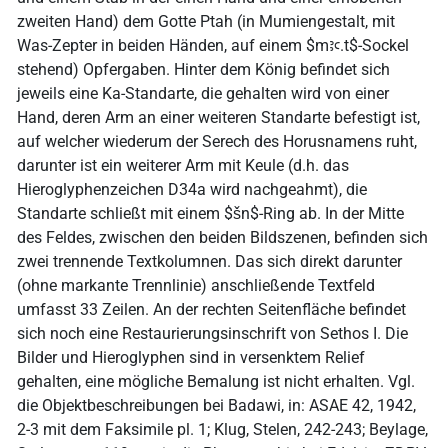
zweiten Hand) dem Gotte Ptah (in Mumiengestalt, mit
Was-Zepter in beiden Händen, auf einem $mꜣꜥ.t$-Sockel
stehend) Opfergaben. Hinter dem König befindet sich
jeweils eine Ka-Standarte, die gehalten wird von einer
Hand, deren Arm an einer weiteren Standarte befestigt ist,
auf welcher wiederum der Serech des Horusnamens ruht,
darunter ist ein weiterer Arm mit Keule (d.h. das
Hieroglyphenzeichen D34a wird nachgeahmt), die
Standarte schließt mit einem $šn$-Ring ab. In der Mitte
des Feldes, zwischen den beiden Bildszenen, befinden sich
zwei trennende Textkolumnen. Das sich direkt darunter
(ohne markante Trennlinie) anschließende Textfeld
umfasst 33 Zeilen. An der rechten Seitenfläche befindet
sich noch eine Restaurierungsinschrift von Sethos I. Die
Bilder und Hieroglyphen sind in versenktem Relief
gehalten, eine mögliche Bemalung ist nicht erhalten. Vgl.
die Objektbeschreibungen bei Badawi, in: ASAE 42, 1942,
2-3 mit dem Faksimile pl. 1; Klug, Stelen, 242-243; Beylage,