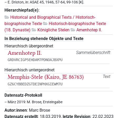
– E. Drioton, in: ASAE 45, 1946, 57-64, 99-106 [K].
Hierarchiepfad(e)
:
Historical and Biographical Texts / Historisch-
biographische Texte
Historisch-biographische Texte
(18. Dynastie)
Königliche Stelen
Amenhotep II.
In Beziehung stehende Objekte und Texte
Hierarchisch übergeordnet
Amenhotep II.
Sammelüberschrift
GRDVRCIGP5EHDAM7PDNOAJBXPU
Hierarchisch untergeordnet
Memphis-Stele (Kairo, JE 86763)
Text
GZ6CYBBEDZGTDEINPHXGIEWM7U
Datensatz-Protokoll
– März 2019: M. Brose, Ersteingabe
Autor:innen
:
Marc Brose
Datensatz erstellt
:
18.03.2019
,
letzte Revision
:
22.02.2023