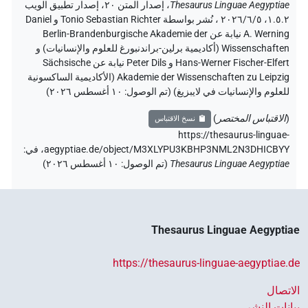
Thesaurus Linguae Aegyptiae
،
إصدار المتن ٢٠، إصدار تطبيق الويب
۱.٥.٢، ٢٠٢٦/٦/٥ ، نُشر بواسطة Tonio Sebastian Richter و Daniel
A. Werning نيابة عن Berlin-Brandenburgische Akademie der
Wissenschaften (أكاديمية برلين-براندنبورغ للعلوم والإنسانيات) و
Hans-Werner Fischer-Elfert و Peter Dils نيابة عن Sächsische
Akademie der Wissenschaften zu Leipzig (الأكاديمية الساكسونية
للعلوم والإنسانيات في لايبزيغ) (تم الوصول:
١٠ أغسطس ٢٠٢٦
)
(
الاقتباس المختصر
)
نسخ الاقتباس
https://thesaurus-linguae-
aegyptiae.de/object/M3XLYPU3KBHP3NML2N3DHICBYY،
في
:
Thesaurus Linguae Aegyptiae
(
تم الوصول
:
١٠ أغسطس ٢٠٢٦
)
Thesaurus Linguae Aegyptiae
https://thesaurus-linguae-aegyptiae.de
الاتصال
بيانات النشر