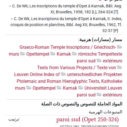
– C. De Wit, Les inscriptions du temple d'Opet à Karnak, Bibl. Aeg.
XI, Bruxelles, 1958, 182 [L], 264-324 [T]
– C. De Wit, Les inscriptions du temple d'Opet à Karnak, II. Index,
croquis de position et planches, Bibl. Aeg XII, Bruxelles, 1962, Tf.
32-37 [P]
مسار (مسارات) هرمية
:
Graeco-Roman Temple Inscriptions / Griechisch-
murs
Opettempel
Karnak
römische Tempeltexte
paroi sud
extérieurs
Texts from Various Projects / Texte von
Leuven Online Index of
unterschiedlichen Projekten
Ptolemaic and Roman Hieroglyphic Texts, Katholieke
murs
Opettempel
Karnak
Universiteit Leuven
paroi sud
extérieurs
المواد الحاملة للنصوص والنصوص ذات الصلة
المتبوعات الهرمية
paroi sud (Opet 250-324)
ترتيب
YQ75GLOKLJBVXB4AYBGMY2T5QY