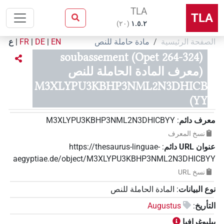
TLA
TLA
)
٢٠
(
۱.٥.٢
الصفحة الرئيسية
مادة حاملة للنص
EN
|
DE
|
FR
|
ع
soubassement (Opet 264-324)
(معرف المادة الحاملة للنص
M3XLYPU3KBHP3NML2N3DHICB
YY)
معرف دائم
:
M3XLYPU3KBHP3NML2N3DHICBYY
نسخ المعرف
عنوان‏ ‏URL‏ دائم
:
https://thesaurus-linguae-
aegyptiae.de/object/M3XLYPU3KBHP3NML2N3DHICBYY
نسخ‏ ‏URL
نوع البيانات
:
المادة الحاملة للنص
التأريخ
:
Augustus
ببليوغرافيا