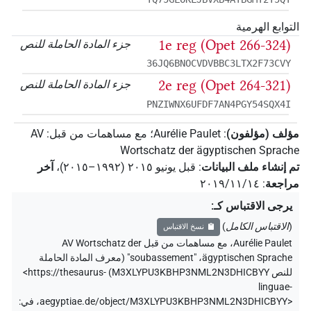
التوابع الهرمية
1e reg (Opet 266-324)
جزء المادة الحاملة للنص
36JQ6BNOCVDVBBC3LTX2F73CVY
2e reg (Opet 264-321)
جزء المادة الحاملة للنص
PNZIWNX6UFDF7AN4PGY54SQX4I
مؤلف (مؤلفون)
:
Aurélie Paulet
؛
مع مساهمات من قبل
:
AV
Wortschatz der ägyptischen Sprache
تم إنشاء ملف البيانات
:
قبل يونيو ۲۰۱٥ (۱۹۹۲–۲۰۱٥)
،
آخر
مراجعة
:
٢٠١٩/١١/١٤
يرجى الاقتباس كـ
:
(
الاقتباس الكامل
)
نسخ الاقتباس
Aurélie Paulet
،
مع مساهمات من قبل
AV Wortschatz der
ägyptischen Sprache
،
"soubassement" (
معرف المادة الحاملة
للنص M3XLYPU3KBHP3NML2N3DHICBYY
)
<https://thesaurus-
linguae-
aegyptiae.de/object/M3XLYPU3KBHP3NML2N3DHICBYY>
،
في
: