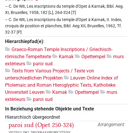
– C. De Wit, Les inscriptions du temple d'Opet à Karnak, Bibl. Aeg.
XI, Bruxelles, 1958, 182 [L], 264-324 [T]
– C. De Wit, Les inscriptions du temple d'Opet à Karnak, II. Index,
croquis de position et planches, Bibl. Aeg XII, Bruxelles, 1962, Tf.
32-37 [P]
Hierarchiepfad(e)
:
Graeco-Roman Temple Inscriptions / Griechisch-
römische Tempeltexte
Karnak
Opettempel
murs
extérieurs
paroi sud
Texts from Various Projects / Texte von
unterschiedlichen Projekten
Leuven Online Index of
Ptolemaic and Roman Hieroglyphic Texts, Katholieke
Universiteit Leuven
Karnak
Opettempel
murs
extérieurs
paroi sud
In Beziehung stehende Objekte und Texte
Hierarchisch übergeordnet
paroi sud (Opet 250-324)
Arrangement
YQ75GLOKLJBVXB4AYBGMY2T5QY