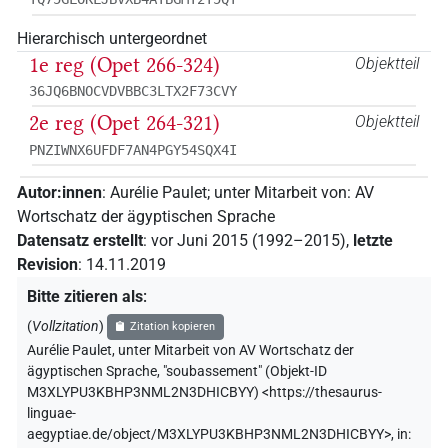
Hierarchisch untergeordnet
1e reg (Opet 266-324)
Objektteil
36JQ6BNOCVDVBBC3LTX2F73CVY
2e reg (Opet 264-321)
Objektteil
PNZIWNX6UFDF7AN4PGY54SQX4I
Autor:innen
:
Aurélie Paulet
;
unter Mitarbeit von
:
AV
Wortschatz der ägyptischen Sprache
Datensatz erstellt
:
vor Juni 2015 (1992–2015)
,
letzte
Revision
:
14.11.2019
Bitte zitieren als
:
(
Vollzitation
)
Zitation kopieren
Aurélie Paulet
,
unter Mitarbeit von
AV Wortschatz der
ägyptischen Sprache
,
"soubassement" (
Objekt-ID
M3XLYPU3KBHP3NML2N3DHICBYY
)
<https://thesaurus-
linguae-
aegyptiae.de/object/M3XLYPU3KBHP3NML2N3DHICBYY>
,
in
: