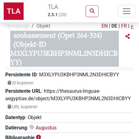
TLA
TLA
2.5.1
(
20
)
Homepage
Objekt
EN
|
DE
|
FR
|
ع
soubassement (Opet 264-324)
(Objekt-ID
M3XLYPU3KBHP3NML2N3DHICB
YY)
Persistente ID
:
M3XLYPU3KBHP3NML2N3DHICBYY
ID kopieren
Persistente URL
:
https://thesaurus-linguae-
aegyptiae.de/object/M3XLYPU3KBHP3NML2N3DHICBYY
URL kopieren
Datentyp
:
Objekt
Datierung
:
Augustus
Bibliographie