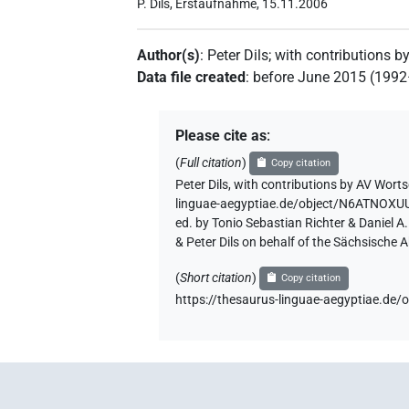
P. Dils, Erstaufnahme, 15.11.2006
Author(s)
:
Peter Dils
;
with contributions b
Data file created
:
before June 2015 (199
Please cite as
:
(
Full citation
)
Copy citation
Peter Dils
,
with contributions by
AV Worts
linguae-aegyptiae.de/object/N6ATN
ed. by Tonio Sebastian Richter & Daniel 
& Peter Dils on behalf of the Sächsische
(
Short citation
)
Copy citation
https://thesaurus-linguae-aegyptiae