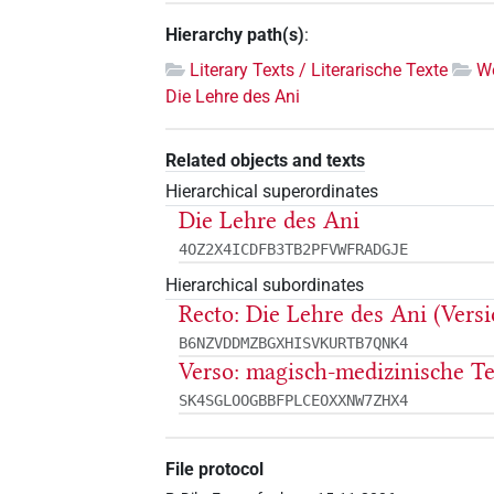
Hierarchy path(s)
:
Literary Texts / Literarische Texte
We
Die Lehre des Ani
Related objects and texts
Hierarchical superordinates
Die Lehre des Ani
4OZ2X4ICDFB3TB2PFVWFRADGJE
Hierarchical subordinates
Recto: Die Lehre des Ani (Vers
B6NZVDDMZBGXHISVKURTB7QNK4
Verso: magisch-medizinische T
SK4SGLOOGBBFPLCEOXXNW7ZHX4
File protocol