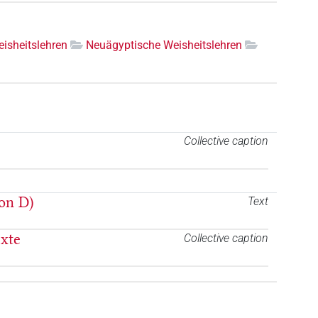
isheitslehren
Neuägyptische Weisheitslehren
Collective caption
ion D)
Text
exte
Collective caption