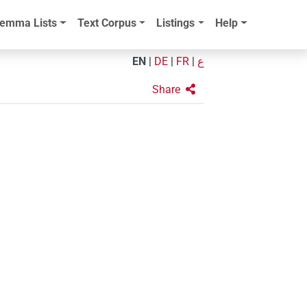
emma Lists
Text Corpus
Listings
Help
EN
|
DE
|
FR
|
ع
Share