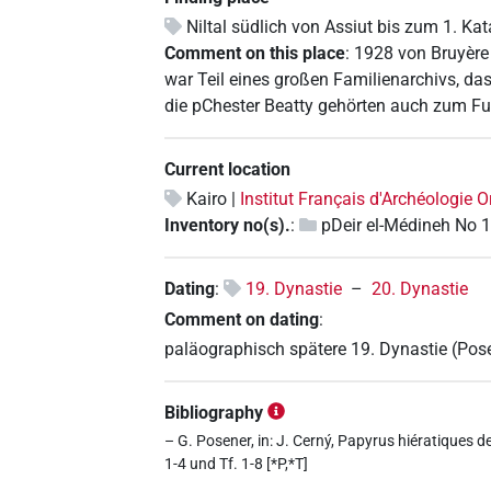
Niltal südlich von Assiut bis zum 1. Kat
Comment on this place
:
1928 von Bruyère
war Teil eines großen Familienarchivs, das vi
die pChester Beatty gehörten auch zum Fu
Current location
Kairo |
Institut Français d'Archéologie O
Inventory no(s).
:
pDeir el-Médineh No 
Dating
:
19. Dynastie
–
20. Dynastie
Comment on dating
:
paläographisch spätere 19. Dynastie (Pose
Bibliography
– G. Posener, in: J. Cerný, Papyrus hiératiques d
1-4 und Tf. 1-8 [*P,*T]