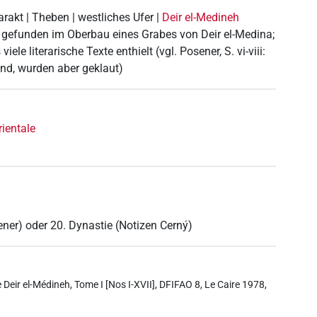
arakt | Theben | westliches Ufer |
Deir el-Medineh
 gefunden im Oberbau eines Grabes von Deir el-Medina;
ele literarische Texte enthielt (vgl. Posener, S. vi-viii:
nd, wurden aber geklaut)
rientale
1
ner) oder 20. Dynastie (Notizen Cerný)
e Deir el-Médineh, Tome I [Nos I-XVII], DFIFAO 8, Le Caire 1978,