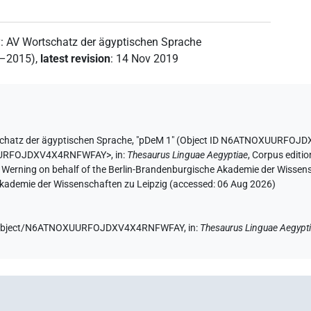
y
:
AV Wortschatz der ägyptischen Sprache
2–2015)
,
latest revision
:
14 Nov 2019
chatz der ägyptischen Sprache
,
"pDeM 1" (
Object ID N6ATNOXUURFOJ
OXUURFOJDXV4X4RNFWFAY>
,
in
:
Thesaurus Linguae Aegyptiae
,
Corpus editio
A. Werning on behalf of the Berlin-Brandenburgische Akademie der Wissen
 Akademie der Wissenschaften zu Leipzig (accessed:
06 Aug 2026
)
.de/object/N6ATNOXUURFOJDXV4X4RNFWFAY,
in
:
Thesaurus Linguae Aegypt