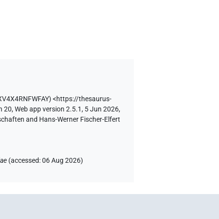
DXV4X4RNFWFAY
)
<https://thesaurus-
n 20, Web app version 2.5.1, 5 Jun 2026,
schaften and Hans-Werner Fischer-Elfert
iae
(
accessed
:
06 Aug 2026
)