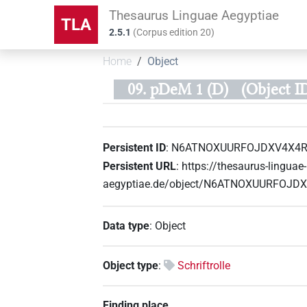
Thesaurus Linguae Aegyptiae
TLA
2.5.1
(
Corpus edition
20
)
Home
Object
09. pDeM 1 (D)
(Object
Persistent ID
:
N6ATNOXUURFOJDXV4X4
Persistent URL
:
https://thesaurus-linguae-
aegyptiae.de/object/N6ATNOXUURFOJ
Data type
:
Object
Object type
:
Schriftrolle
Finding place