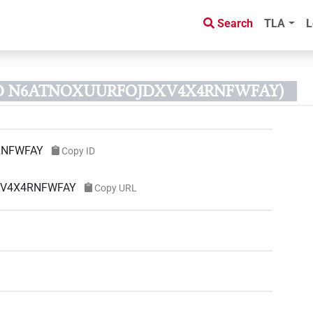
Search
TLA
L
 ID N6ATNOXUURFOJDXV4X4RNFWFAY)
RNFWFAY
Copy ID
DXV4X4RNFWFAY
Copy URL