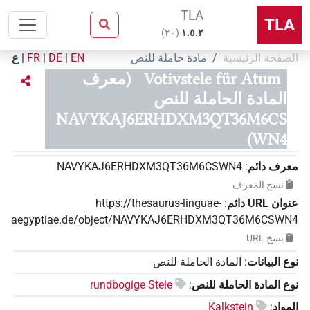
TLA
TLA
)
٢٠
(
۱.٥.٢
الصفحة الرئيسية
مادة حاملة للنص
EN
|
DE
|
FR
|
ع
Votivstele für Atum
(معرف
المادة الحاملة للنص
NAVYKAJ6ERHDXM3QT36M6CS
WN4)
معرف دائم
:
NAVYKAJ6ERHDXM3QT36M6CSWN4
نسخ المعرف
عنوان‏ ‏URL‏ دائم
:
https://thesaurus-linguae-
aegyptiae.de/object/NAVYKAJ6ERHDXM3QT36M6CSWN4
نسخ‏ ‏URL
نوع البيانات
:
المادة الحاملة للنص
نوع المادة الحاملة للنص
:
rundbogige Stele
المواد
:
Kalkstein