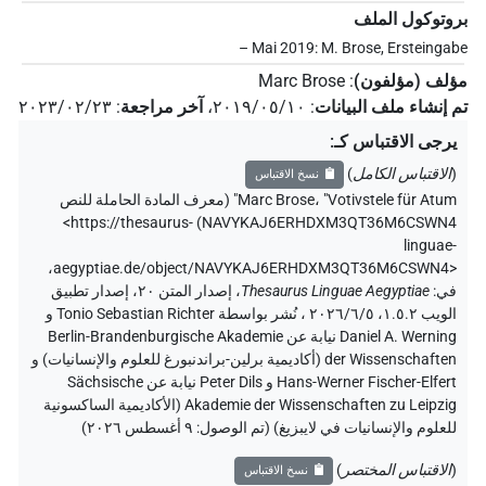
بروتوكول الملف
– Mai 2019: M. Brose, Ersteingabe
مؤلف (مؤلفون)
:
Marc Brose
تم إنشاء ملف البيانات
:
٢٠١٩/٠٥/١٠
،
آخر مراجعة
:
٢٠٢٣/٠٢/٢٣
يرجى الاقتباس كـ
:
(
الاقتباس الكامل
)
نسخ الاقتباس
"Votivstele für Atum" (
،
Marc Brose
معرف المادة الحاملة للنص
<https://thesaurus-
)
NAVYKAJ6ERHDXM3QT36M6CSWN4
linguae-
،
aegyptiae.de/object/NAVYKAJ6ERHDXM3QT36M6CSWN4>
في
:
Thesaurus Linguae Aegyptiae
،
إصدار المتن ٢٠، إصدار تطبيق
الويب ۱.٥.٢، ٢٠٢٦/٦/٥ ، نُشر بواسطة Tonio Sebastian Richter و
Daniel A. Werning نيابة عن Berlin-Brandenburgische Akademie
der Wissenschaften (أكاديمية برلين-براندنبورغ للعلوم والإنسانيات) و
Hans-Werner Fischer-Elfert و Peter Dils نيابة عن Sächsische
Akademie der Wissenschaften zu Leipzig (الأكاديمية الساكسونية
للعلوم والإنسانيات في لايبزيغ) (تم الوصول:
٩ أغسطس ٢٠٢٦
)
(
الاقتباس المختصر
)
نسخ الاقتباس