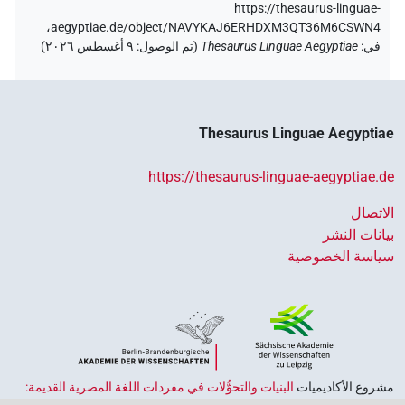
https://thesaurus-linguae-
aegyptiae.de/object/NAVYKAJ6ERHDXM3QT36M6CSWN4،
في
:
Thesaurus Linguae Aegyptiae
(
تم الوصول
:
٩ أغسطس ٢٠٢٦
)
Thesaurus Linguae Aegyptiae
https://thesaurus-linguae-aegyptiae.de
الاتصال
بيانات النشر
سياسة الخصوصية
مشروع الأكاديميات ‏
البنيات والتحوُّلات في مفردات اللغة المصرية القديمة:
حضارة النصوص والمعرفة في مصر القديمة
هو جزء من
برنامج الاكاديميات