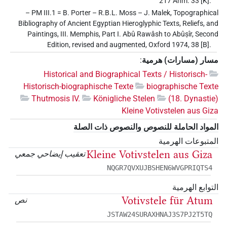
217 Anm. 33 [K].
– PM III.1 = B. Porter – R.B.L. Moss – J. Malek, Topographical
Bibliography of Ancient Egyptian Hieroglyphic Texts, Reliefs, and
Paintings, III. Memphis, Part I. Abû Rawâsh to Abûṣîr, Second
Edition, revised and augmented, Oxford 1974, 38 [B].
مسار (مسارات) هرمية
:
Historical and Biographical Texts / Historisch-
Historisch-biographische Texte
biographische Texte
Thutmosis IV.
Königliche Stelen
(18. Dynastie)
Kleine Votivstelen aus Giza
المواد الحاملة للنصوص والنصوص ذات الصلة
المتبوعات الهرمية
Kleine Votivstelen aus Giza
تعقيب إيضاحي جمعي
NQGR7QVXUJBSHEN6WVGPRIQTS4
التوابع الهرمية
Votivstele für Atum
نص
JSTAW24SURAXHNAJ3S7PJ2T5TQ