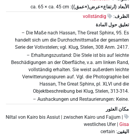
الأبعاد (ارتفاع×عرض(×عمق))
:
cm
ca. 45
×
ca. 65
الظرف
:
vollständig
تعليق حول المادة
– Die Maße nach Hassan, The Great Sphinx, 95. Es
handelt sich um die Durchschnittsmaße der gesamten
Serie der Votivstelen; vgl. Klug, Stelen, 308 Anm. 2417.
– Erhaltungszustand: Die Stele ist bis auf leichte
Beschädigungen an der Oberfläche, v.a. am linken Rand,
vollständig erhalten. Sie weist außerdem leichte
Verwitterungsspuren auf. Vgl. die Photographie bei
Hassan, The Great Sphinx, pl. XLVI und die
Objektbeschreibung bei Klug, Stelen, 313-314.
– Aushackungen und Restaurierungen: Keine.
مكان العثور
Niltal von Kairo bis Assiut | zwischen Kairo und Fajjum |
westliches Ufer |
Gisa
اليقين
:
certain