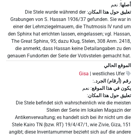
أصلها
:
نعم
تعليق حول هذا المكان
:
Die Stele wurde während der
Grabungen von S. Hassan 1936/37 gefunden. Sie war in
einer der Lehmziegelmauern, die Thutmosis IV rund um
den Sphinx hat errichten lassen, eingelassen; vgl. Hassan,
The Great Sphinx, 95; dazu Klug, Stelen, 308 Anm. 2418,
die anmerkt, dass Hassan keine Detailangaben zu den
genauen Fundorten der Serie der Votivstelen gemacht hat.
الموقع الحالي
Gisa
westliches Ufer |
رقم (أرقام) الجرد.
:
يكون في هذا الموقع
:
نعم
تعليق حول هذا المكان
:
Die Stele befindet sich wahrscheinlich wie die meisten
Stelen der Serie im lokalen Magazin der
Antikenverwaltung; es handelt sich bei ihr nicht um die
Stele Kairo TN (bzw. RT) 19/4/47/1, wie Zivie, Giza, 151
angibt; diese Inventarnummer bezieht sich auf die andere