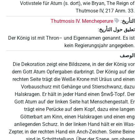
Votivstele für Atum (s. dort), wie Bryan, The Reign of
Thutmose IV, 217 Anm. 33.
التأريخ
:
Thutmosis IV. Mencheperure
تعليق حول التأريخ
:
Der König ist mit Thron– und Eigennamen genannt. Es ist
kein Regierungsjahr angegeben.
الوصف
Die Dekoration zeigt eine Bildszene, in der der König vor
dem Gott Atum Opfergaben darbringt. Der König auf der
rechten Seite trägt die Weiße Krone mit Uräus und einen
Vorbauschurz mit Gehänge und Stierschwanz, dazu
Halskragen. Er hält in jeder Hand einen $nw$-Topf. Der
Gott Atum auf der linken Seite hat Menschengestalt. Er
trägt eine Perücke auf dem Kopf, dazu eine langen
Götterbart am Kinn, einen Halskragen und einen eng
anliegenden Schurz. In der linken Hand hält er ein Was-
Zepter, in der rechten Hand ein Anch-Zeichen. Seine Beine
sind in Schrittstellung. Über der Szene, am oberen