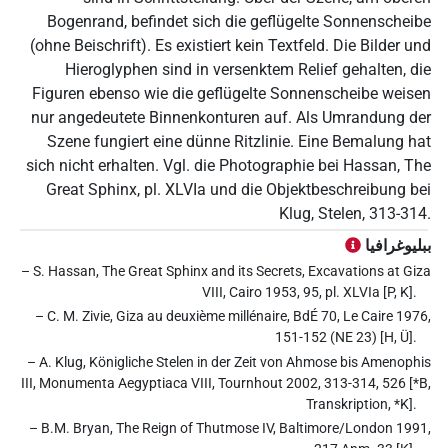
Bogenrand, befindet sich die geflügelte Sonnenscheibe
(ohne Beischrift). Es existiert kein Textfeld. Die Bilder und
Hieroglyphen sind in versenktem Relief gehalten, die
Figuren ebenso wie die geflügelte Sonnenscheibe weisen
nur angedeutete Binnenkonturen auf. Als Umrandung der
Szene fungiert eine dünne Ritzlinie. Eine Bemalung hat
sich nicht erhalten. Vgl. die Photographie bei Hassan, The
Great Sphinx, pl. XLVIa und die Objektbeschreibung bei
Klug, Stelen, 313-314.
ببليوغرافيا
– S. Hassan, The Great Sphinx and its Secrets, Excavations at Giza
VIII, Cairo 1953, 95, pl. XLVIa [P, K].
– C. M. Zivie, Giza au deuxième millénaire, BdÉ 70, Le Caire 1976,
151-152 (NE 23) [H, Ü].
– A. Klug, Königliche Stelen in der Zeit von Ahmose bis Amenophis
III, Monumenta Aegyptiaca VIII, Tournhout 2002, 313-314, 526 [*B,
Transkription, *K].
– B.M. Bryan, The Reign of Thutmose IV, Baltimore/London 1991,