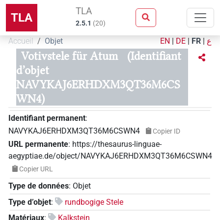
TLA
TLA
2.5.1
(
20
)
Accueil
Objet
EN
|
DE
|
FR
|
ع
Votivstele für Atum
(Identifiant
d’objet
NAVYKAJ6ERHDXM3QT36M6CS
WN4)
Identifiant permanent
:
NAVYKAJ6ERHDXM3QT36M6CSWN4
Copier ID
URL permanente
:
https://thesaurus-linguae-
aegyptiae.de/object/NAVYKAJ6ERHDXM3QT36M6CSWN4
Copier URL
Type de données
:
Objet
Type d’objet
:
rundbogige Stele
Matériaux
:
Kalkstein