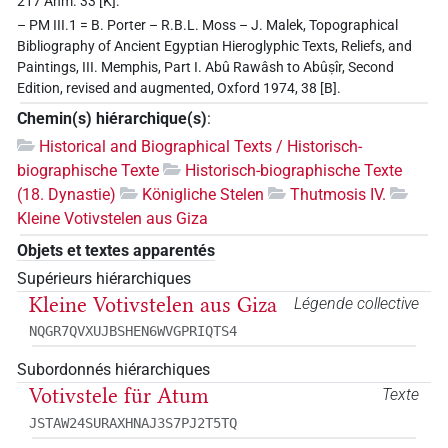
217 Anm. 33 [K].
– PM III.1 = B. Porter – R.B.L. Moss – J. Malek, Topographical
Bibliography of Ancient Egyptian Hieroglyphic Texts, Reliefs, and
Paintings, III. Memphis, Part I. Abû Rawâsh to Abûṣîr, Second
Edition, revised and augmented, Oxford 1974, 38 [B].
Chemin(s) hiérarchique(s)
:
Historical and Biographical Texts / Historisch-
biographische Texte
Historisch-biographische Texte
(18. Dynastie)
Königliche Stelen
Thutmosis IV.
Kleine Votivstelen aus Giza
Objets et textes apparentés
Supérieurs hiérarchiques
Kleine Votivstelen aus Giza
Légende collective
NQGR7QVXUJBSHEN6WVGPRIQTS4
Subordonnés hiérarchiques
Votivstele für Atum
Texte
JSTAW24SURAXHNAJ3S7PJ2T5TQ