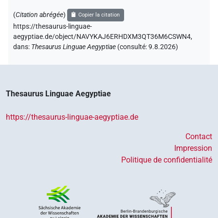
(
Citation abrégée
)
Copier la citation
https://thesaurus-linguae-
aegyptiae.de/object/NAVYKAJ6ERHDXM3QT36M6CSWN4,
dans
:
Thesaurus Linguae Aegyptiae
(
consulté
:
9.8.2026
)
Thesaurus Linguae Aegyptiae
https://thesaurus-linguae-aegyptiae.de
Contact
Impression
Politique de confidentialité