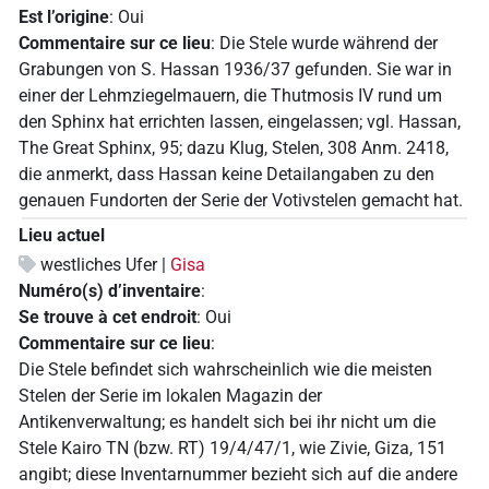
Est l’origine
:
Oui
Commentaire sur ce lieu
:
Die Stele wurde während der
Grabungen von S. Hassan 1936/37 gefunden. Sie war in
einer der Lehmziegelmauern, die Thutmosis IV rund um
den Sphinx hat errichten lassen, eingelassen; vgl. Hassan,
The Great Sphinx, 95; dazu Klug, Stelen, 308 Anm. 2418,
die anmerkt, dass Hassan keine Detailangaben zu den
genauen Fundorten der Serie der Votivstelen gemacht hat.
Lieu actuel
westliches Ufer |
Gisa
Numéro(s) d’inventaire
:
Se trouve à cet endroit
:
Oui
Commentaire sur ce lieu
:
Die Stele befindet sich wahrscheinlich wie die meisten
Stelen der Serie im lokalen Magazin der
Antikenverwaltung; es handelt sich bei ihr nicht um die
Stele Kairo TN (bzw. RT) 19/4/47/1, wie Zivie, Giza, 151
angibt; diese Inventarnummer bezieht sich auf die andere