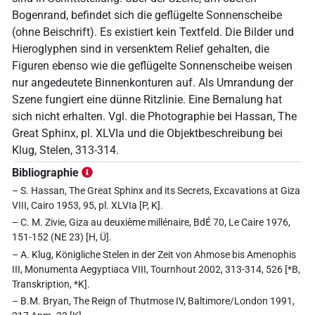
Bogenrand, befindet sich die geflügelte Sonnenscheibe
(ohne Beischrift). Es existiert kein Textfeld. Die Bilder und
Hieroglyphen sind in versenktem Relief gehalten, die
Figuren ebenso wie die geflügelte Sonnenscheibe weisen
nur angedeutete Binnenkonturen auf. Als Umrandung der
Szene fungiert eine dünne Ritzlinie. Eine Bemalung hat
sich nicht erhalten. Vgl. die Photographie bei Hassan, The
Great Sphinx, pl. XLVIa und die Objektbeschreibung bei
Klug, Stelen, 313-314.
Bibliographie
– S. Hassan, The Great Sphinx and its Secrets, Excavations at Giza
VIII, Cairo 1953, 95, pl. XLVIa [P, K].
– C. M. Zivie, Giza au deuxième millénaire, BdÉ 70, Le Caire 1976,
151-152 (NE 23) [H, Ü].
– A. Klug, Königliche Stelen in der Zeit von Ahmose bis Amenophis
III, Monumenta Aegyptiaca VIII, Tournhout 2002, 313-314, 526 [*B,
Transkription, *K].
– B.M. Bryan, The Reign of Thutmose IV, Baltimore/London 1991,