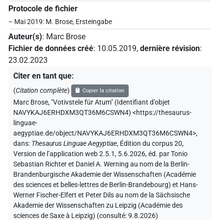
Protocole de fichier
– Mai 2019: M. Brose, Ersteingabe
Auteur(s)
:
Marc Brose
Fichier de données créé
:
10.05.2019
,
dernière révision
:
23.02.2023
Citer en tant que
:
(
Citation complète
)
Copier la citation
Marc Brose
,
"Votivstele für Atum" (
Identifiant d’objet
NAVYKAJ6ERHDXM3QT36M6CSWN4
)
<https://thesaurus-
linguae-
aegyptiae.de/object/NAVYKAJ6ERHDXM3QT36M6CSWN4>
,
dans
:
Thesaurus Linguae Aegyptiae
,
Édition du corpus 20,
Version de l’application web 2.5.1, 5.6.2026, éd. par Tonio
Sebastian Richter et Daniel A. Werning au nom de la Berlin-
Brandenburgische Akademie der Wissenschaften (Académie
des sciences et belles-lettres de Berlin-Brandebourg) et Hans-
Werner Fischer-Elfert et Peter Dils au nom de la Sächsische
Akademie der Wissenschaften zu Leipzig (Académie des
sciences de Saxe à Leipzig) (consulté:
9.8.2026
)