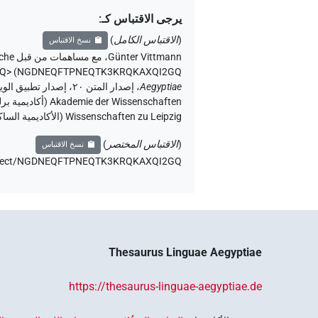
يرجى الاقتباس كـ
:
(
الاقتباس الكامل
)
نسخ الاقتباس
Günter Vittmann
،
مع مساهمات من قبل
che
GQ>
)
NGDNEQFTPNEQTK3KRQKAXQI2GQ
،
Aegyptiae
Wissenschaften zu Leipzig (الأكاديمية الساكسونية للعلوم والإنسانيات في لايبزيغ) (تم الوصول:
(
الاقتباس المختصر
)
نسخ الاقتباس
e/object/NGDNEQFTPNEQTK3KRQKAXQI2GQ،
Thesaurus Linguae Aegyptiae
https://thesaurus-linguae-aegyptiae.de