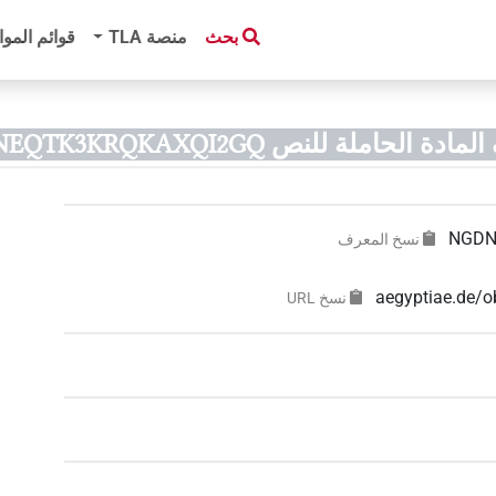
بحث
منصة‏ ‏TLA
قوائم الموا
الحاملة للنص NGDNEQFTPNEQTK3KRQKAXQI2GQ)
NGDN
نسخ المعرف
aegyptiae.de
نسخ‏ ‏URL