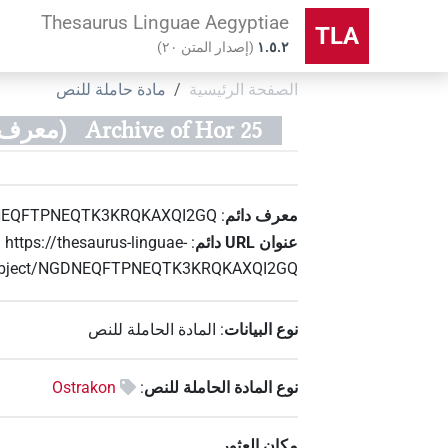
Thesaurus Linguae Aegyptiae
TLA
۱.٥.٢
(
إصدار المتن
٢٠
)
الصفحة الرئيسية
مادة حاملة للنص
Archive of Hor 25
(معرف المادة 
معرف دائم
:
EQFTPNEQTK3KRQKAXQI2GQ
عنوان‏ ‏URL‏ دائم
:
https://thesaurus-linguae-
/object/NGDNEQFTPNEQTK3KRQKAXQI2GQ
نوع البيانات
:
المادة الحاملة للنص
نوع المادة الحاملة للنص
:
Ostrakon
مكان العثور