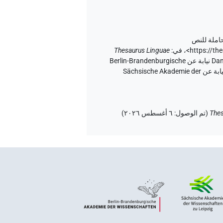
حاملة للنص
<https://t
،
في
:
Thesaurus Linguae
إصدار المتن ٢٠، إصدار تطبيق الويب ۱.٥.٢، ٢٠٢٦/٦/٥ ، نُشر بواسطة Tonio Sebastian Richter و Daniel A. Werning نيابة عن Berlin-Brandenburgische
Akademie der Wissenschaften (أكاديمية برلين-براندنبورغ للعلوم والإنسانيات) و Hans-Werner Fischer-Elfert و Peter Dils نيابة عن Sächsische Akademie der
Thes
(
تم الوصول
:
٦ أغسطس ٢٠٢٦
)