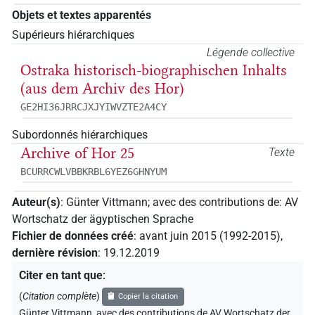
Objets et textes apparentés
Supérieurs hiérarchiques
Légende collective
Ostraka historisch-biographischen Inhalts
(aus dem Archiv des Hor)
GE2HI36JRRCJXJYIWVZTE2A4CY
Subordonnés hiérarchiques
Archive of Hor 25
Texte
BCURRCWLVBBKRBL6YEZ6GHNYUM
Auteur(s)
:
Günter Vittmann
;
avec des contributions de
:
AV
Wortschatz der ägyptischen Sprache
Fichier de données créé
:
avant juin 2015 (1992-2015)
,
dernière révision
:
19.12.2019
Citer en tant que
:
(
Citation complète
)
Copier la citation
Günter Vittmann
,
avec des contributions de
AV Wortschatz der