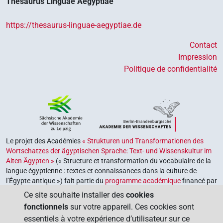
Thesaurus Linguae Aegyptiae
https://thesaurus-linguae-aegyptiae.de
Contact
Impression
Politique de confidentialité
Le projet des Académies
« Strukturen und Transformationen des
Wortschatzes der ägyptischen Sprache: Text- und Wissenskultur im
Alten Ägypten »
(« Structure et transformation du vocabulaire de la
langue égyptienne : textes et connaissances dans la culture de
l’Égypte antique ») fait partie du
programme académique
financé par
le gouvernement fédéral et les gouvernements des Länder de la
Ce site souhaite installer des
cookies
République fédérale d’Allemagne, dont le but est de préserver,
fonctionnels
sur votre appareil. Ces cookies sont
retrouver et explorer notre héritage culturel. Le programme est
essentiels à votre expérience d’utilisateur sur ce
coordonné par l’
Union des académies allemandes des sciences et