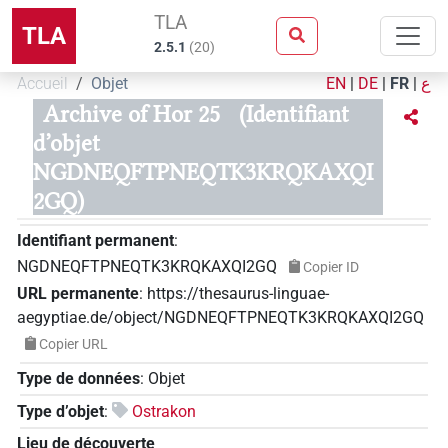
TLA
TLA
2.5.1
(
20
)
Accueil
Objet
EN
|
DE
|
FR
|
ع
Archive of Hor 25
(Identifiant
d’objet
NGDNEQFTPNEQTK3KRQKAXQI
2GQ)
Identifiant permanent
:
NGDNEQFTPNEQTK3KRQKAXQI2GQ
Copier ID
URL permanente
:
https://thesaurus-linguae-
aegyptiae.de/object/NGDNEQFTPNEQTK3KRQKAXQI2GQ
Copier URL
Type de données
:
Objet
Type d’objet
:
Ostrakon
Lieu de découverte