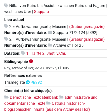
Niltal von Kairo bis Assiut | zwischen Kairo und Fajjum |
westliches Ufer |
Saqqara
Lieu actuel
2 = Aufbewahrungsorte, Museen |
(Grabungsmagazin)
Numéro(s) d’inventaire
:
Saqqara 71/2-124 [5392]
2 = Aufbewahrungsorte, Museen |
(Grabungsmagazin)
Numéro(s) d’inventaire
:
Archive of Hor 25
Datation
:
1. Hälfte 2. Jhdt. v.Chr.
Bibliographie
Ray, Archive of Hor, 92-93, Text 25, Pl. XXVII.
Références externes
Trismégiste
48992
Chemin(s) hiérarchique(s)
:
Demotische Textdatenbank
administrative und
dokumentarische Texte
Ostraka historisch-
biographischen Inhalts (aus dem Archiv des Hor)