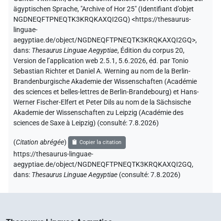
ägyptischen Sprache
,
"Archive of Hor 25" (
Identifiant d’objet
NGDNEQFTPNEQTK3KRQKAXQI2GQ
)
<https://thesaurus-
linguae-
aegyptiae.de/object/NGDNEQFTPNEQTK3KRQKAXQI2GQ>
,
dans
:
Thesaurus Linguae Aegyptiae
,
Édition du corpus 20,
Version de l’application web 2.5.1, 5.6.2026, éd. par Tonio
Sebastian Richter et Daniel A. Werning au nom de la Berlin-
Brandenburgische Akademie der Wissenschaften (Académie
des sciences et belles-lettres de Berlin-Brandebourg) et Hans-
Werner Fischer-Elfert et Peter Dils au nom de la Sächsische
Akademie der Wissenschaften zu Leipzig (Académie des
sciences de Saxe à Leipzig) (consulté:
7.8.2026
)
(
Citation abrégée
)
Copier la citation
https://thesaurus-linguae-
aegyptiae.de/object/NGDNEQFTPNEQTK3KRQKAXQI2GQ,
dans
:
Thesaurus Linguae Aegyptiae
(
consulté
:
7.8.2026
)