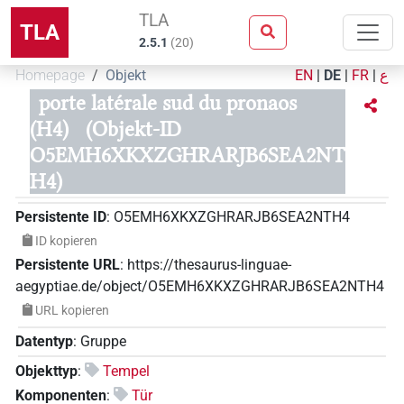
TLA
TLA
2.5.1
(
20
)
Homepage
Objekt
EN
|
DE
|
FR
|
ع
porte latérale sud du pronaos
(H4)
(Objekt-ID
O5EMH6XKXZGHRARJB6SEA2NT
H4)
Persistente ID
:
O5EMH6XKXZGHRARJB6SEA2NTH4
ID kopieren
Persistente URL
:
https://thesaurus-linguae-
aegyptiae.de/object/O5EMH6XKXZGHRARJB6SEA2NTH4
URL kopieren
Datentyp
:
Gruppe
Objekttyp
:
Tempel
Komponenten
:
Tür