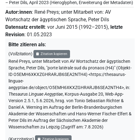
– Peter Dils, April 2023 (Hieroglyphen, Erweiterung der Metadaten)
Autor:innen
:
René Preys
;
unter Mitarbeit von
:
AV
Wortschatz der ägyptischen Sprache
,
Peter Dils
Datensatz erstellt
:
vor Juni 2015 (1992–2015)
,
letzte
Revision
:
01.05.2023
Bitte zitieren als
:
(
Vollzitation
)
Zitation kopieren
René Preys
,
unter Mitarbeit von
AV Wortschatz der ägyptischen
Sprache
,
Peter Dils
,
"porte latérale sud du pronaos (H4)" (
Objekt-
ID O5EMH6XKXZGHRARJB6SEA2NTH4
)
<https://thesaurus-
linguae-
aegyptiae.de/object/O5EMH6XKXZGHRARJB6SEA2NTH4>
,
in
:
Thesaurus Linguae Aegyptiae
,
Korpus-Ausgabe 20, Web-App-
Version 2.5.1, 5.6.2026, hrsg. von Tonio Sebastian Richter &
Daniel A. Werning im Auftrag der Berlin-Brandenburgischen
Akademie der Wissenschaften und Hans-Werner Fischer-Elfert &
Peter Dils im Auftrag der Sächsischen Akademie der
Wissenschaften zu Leipzig (Zugriff am:
7.8.2026
)
(
Kurzzitation
)
Zitation kopieren