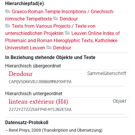
Hierarchiepfad(e)
:
Graeco-Roman Temple Inscriptions / Griechisch-
römische Tempeltexte
Dendour
Texts from Various Projects / Texte von
unterschiedlichen Projekten
Leuven Online Index of
Ptolemaic and Roman Hieroglyphic Texts, Katholieke
Universiteit Leuven
Dendour
In Beziehung stehende Objekte und Texte
Hierarchisch übergeordnet
Dendour
Sammelüberschrift
CAPQVSDKKVDJJBBB6MM6PXHFPA
Hierarchisch untergeordnet
linteau extérieur (H4)
Objekt
2272YZ7ZZZG6FP4E4Y5JN2E5XA
Datensatz-Protokoll
– René Preys, 2009 (Transkription und Übersetzung)