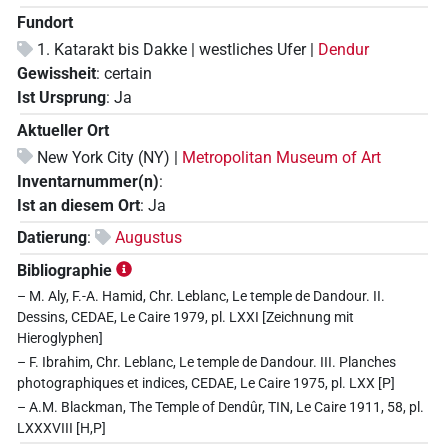
Fundort
1. Katarakt bis Dakke | westliches Ufer |
Dendur
Gewissheit
:
certain
Ist Ursprung
:
Ja
Aktueller Ort
New York City (NY) |
Metropolitan Museum of Art
Inventarnummer(n)
:
Ist an diesem Ort
:
Ja
Datierung
:
Augustus
Bibliographie
– M. Aly, F.-A. Hamid, Chr. Leblanc, Le temple de Dandour. II.
Dessins, CEDAE, Le Caire 1979, pl. LXXI [Zeichnung mit
Hieroglyphen]
– F. Ibrahim, Chr. Leblanc, Le temple de Dandour. III. Planches
photographiques et indices, CEDAE, Le Caire 1975, pl. LXX [P]
– A.M. Blackman, The Temple of Dendûr, TIN, Le Caire 1911, 58, pl.
LXXXVIII [H,P]