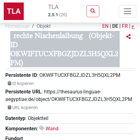
TLA
TLA
2.5.1
(
20
)
Homepage
Objekt
EN
|
DE
|
FR
|
ع
rechte Nischenlaibung
(Objekt-
ID
OKWIFTUCXFBGZJDZL3H5QXL2
PM)
Persistente ID
:
OKWIFTUCXFBGZJDZL3H5QXL2PM
ID kopieren
Persistente URL
:
https://thesaurus-linguae-
aegyptiae.de/object/OKWIFTUCXFBGZJDZL3H5QXL2PM
URL kopieren
Datentyp
:
Objektteil
Komponenten
:
Wand
Fundort