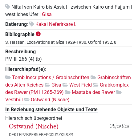
Niltal von Kairo bis Assiut | zwischen Kairo und Fajjum |
westliches Ufer |
Gisa
Datierung
:
Kakai Neferirkare I.
Bibliographie
S. Hassan, Excavations at Gîza 1929-1930, Oxford 1932, 8
Beschreibung
PM III 266 (4) (b)
Hierarchiepfad(e)
:
Tomb Inscriptions / Grabinschriften
Grabinschriften
des Alten Reiches
Gisa
West Field
Grabkomplex
des Rawer (PM III 265-269)
Mastaba des Rawer
Vestibül
Ostwand (Nische)
In Beziehung stehende Objekte und Texte
Hierarchisch übergeordnet
Ostwand (Nische)
Objektteil
DEKIEPZBPFB5FBEPGDUMZK5SZM