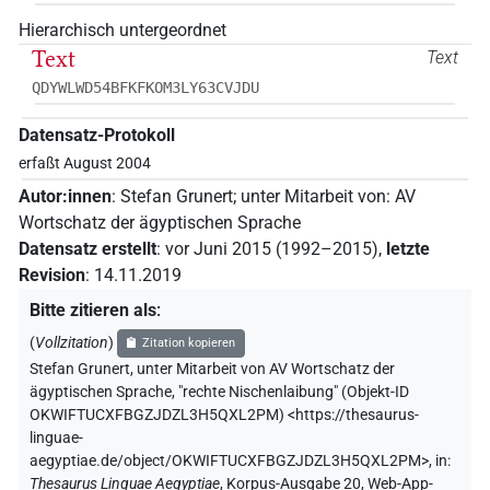
Hierarchisch untergeordnet
Text
Text
QDYWLWD54BFKFKOM3LY63CVJDU
Datensatz-Protokoll
erfaßt August 2004
Autor:innen
:
Stefan Grunert
;
unter Mitarbeit von
:
AV
Wortschatz der ägyptischen Sprache
Datensatz erstellt
:
vor Juni 2015 (1992–2015)
,
letzte
Revision
:
14.11.2019
Bitte zitieren als
:
(
Vollzitation
)
Zitation kopieren
Stefan Grunert
,
unter Mitarbeit von
AV Wortschatz der
ägyptischen Sprache
,
"rechte Nischenlaibung" (
Objekt-ID
OKWIFTUCXFBGZJDZL3H5QXL2PM
)
<https://thesaurus-
linguae-
aegyptiae.de/object/OKWIFTUCXFBGZJDZL3H5QXL2PM>
,
in
:
Thesaurus Linguae Aegyptiae
,
Korpus-Ausgabe 20, Web-App-