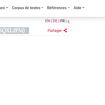
mes
Corpus de textes
Références
Aide
EN
|
DE
|
FR
|
ع
H5QXL2PM)
Partager