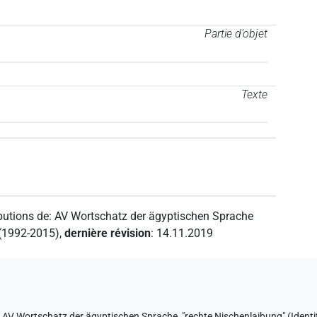
Partie d’objet
Texte
butions de
:
AV Wortschatz der ägyptischen Sprache
 (1992-2015)
,
dernière révision
:
14.11.2019
e
AV Wortschatz der ägyptischen Sprache
,
"rechte Nischenlaibung" (
Identi