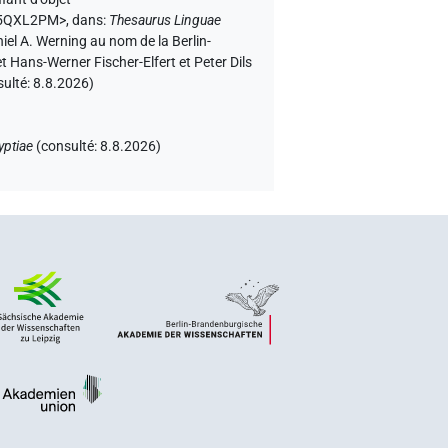
3H5QXL2PM>
,
dans
:
Thesaurus Linguae
niel A. Werning au nom de la Berlin-
 Hans-Werner Fischer-Elfert et Peter Dils
sulté:
8.8.2026
)
yptiae
(
consulté
:
8.8.2026
)