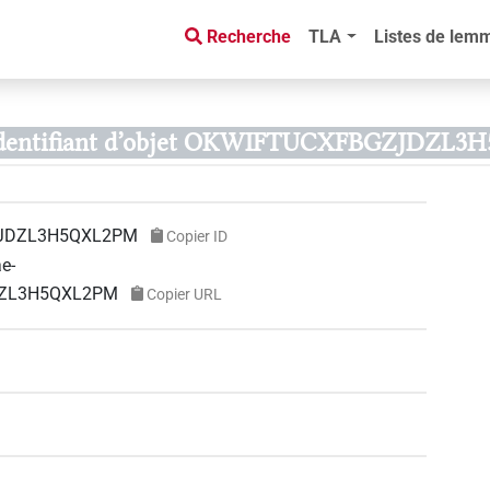
Recherche
TLA
Listes de lem
Identifiant d’objet OKWIFTUCXFBGZJDZL3
JDZL3H5QXL2PM
Copier ID
ae-
JDZL3H5QXL2PM
Copier URL