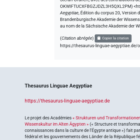
OKWIFTUCXFBGZJDZL3H5QXL2PM
)
<h
Aegyptiae
,
Édition du corpus 20, Version d
Brandenburgische Akademie der Wissenscha
au nom de la Sächsische Akademie der Wi
(
Citation abrégée
)
Copier la citation
https://thesaurus-linguae-aegyptiae
Thesaurus Linguae Aegyptiae
https://thesaurus-linguae-aegyptiae.de
Le projet des Académies
« Strukturen und Transformationen
Wissenskultur im Alten Ägypten »
(« Structure et transforma
connaissances dans la culture de l’Égypte antique ») fait pa
fédéral et les gouvernements des Länder de la République féd