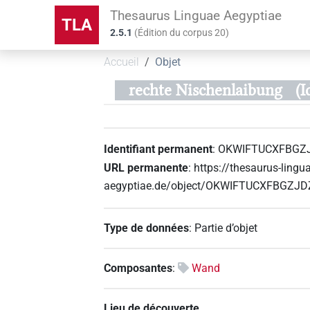
Thesaurus Linguae Aegyptiae
TLA
2.5.1
(
Édition du corpus
20
)
Accueil
Objet
rechte Nischenlaibung
(
Identifiant permanent
:
OKWIFTUCXFBGZ
URL permanente
:
https://thesaurus-lingu
aegyptiae.de/object/OKWIFTUCXFBGZ
Type de données
:
Partie d’objet
Composantes
:
Wand
Lieu de découverte