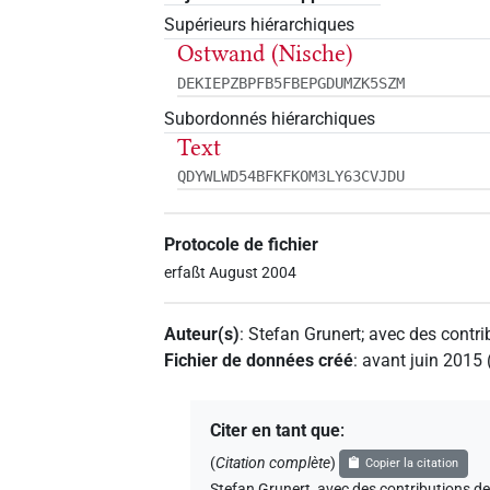
Supérieurs hiérarchiques
Ostwand (Nische)
DEKIEPZBPFB5FBEPGDUMZK5SZM
Subordonnés hiérarchiques
Text
QDYWLWD54BFKFKOM3LY63CVJDU
Protocole de fichier
erfaßt August 2004
Auteur(s)
:
Stefan Grunert
;
avec des contri
Fichier de données créé
:
avant juin 2015
Citer en tant que
:
(
Citation complète
)
Copier la citation
Stefan Grunert
,
avec des contributions d