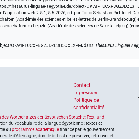
ttps://thesaurus-linguae-aegyptiae.de/object/OKWIFTUCXFBGZJDZL
e l’application web 2.5.1, 5.6.2026, éd. par Tonio Sebastian Richter et Da
ften (Académie des sciences et belles-lettres de Berlin-Brandebourg) et
ssenschaften zu Leipzig (Académie des sciences de Saxe à Leipzig) (con
.de/object/OKWIFTUCXFBGZJDZL3H5QXL2PM,
dans
:
Thesaurus Linguae Aeg
Contact
Impression
Politique de
confidentialité
 des Wortschatzes der ägyptischen Sprache: Text- und
tion du vocabulaire de la langue égyptienne : textes et
rtie du
programme académique
financé par le gouvernement
érale d’Allemagne, dont le but est de préserver, retrouver et