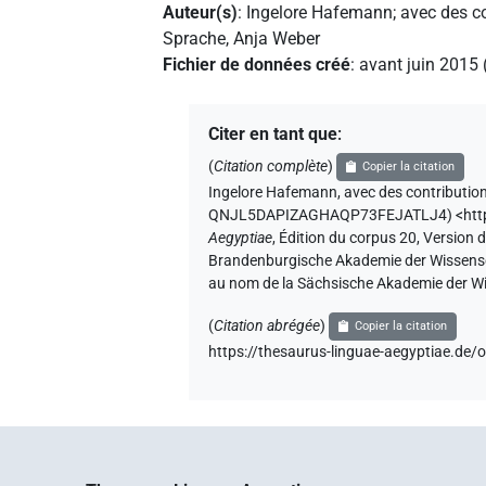
Auteur(s)
:
Ingelore Hafemann
;
avec des c
Sprache
,
Anja Weber
Fichier de données créé
:
avant juin 2015
Citer en tant que
:
(
Citation complète
)
Copier la citation
Ingelore Hafemann
,
avec des contributio
QNJL5DAPIZAGHAQP73FEJATLJ4
)
<ht
Aegyptiae
,
Édition du corpus 20, Version d
Brandenburgische Akademie der Wissenscha
au nom de la Sächsische Akademie der Wi
(
Citation abrégée
)
Copier la citation
https://thesaurus-linguae-aegyptiae.