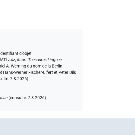
Identifiant d’objet
EJATLJ4>
,
dans
:
Thesaurus Linguae
niel A. Werning au nom de la Berlin-
 Hans-Werner Fischer-Elfert et Peter Dils
sulté:
7.8.2026
)
tiae
(
consulté
:
7.8.2026
)