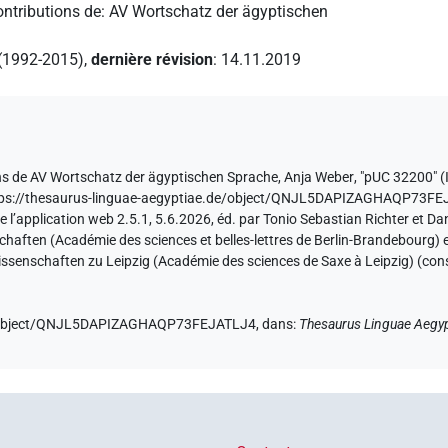
ontributions de
:
AV Wortschatz der ägyptischen
 (1992-2015)
,
dernière révision
:
14.11.2019
ns de
AV Wortschatz der ägyptischen Sprache
,
Anja Weber
,
"pUC 32200" (
tps://thesaurus-linguae-aegyptiae.de/object/QNJL5DAPIZAGHAQP73F
e l’application web 2.5.1, 5.6.2026, éd. par Tonio Sebastian Richter et Da
ften (Académie des sciences et belles-lettres de Berlin-Brandebourg) et
ssenschaften zu Leipzig (Académie des sciences de Saxe à Leipzig) (con
de/object/QNJL5DAPIZAGHAQP73FEJATLJ4,
dans
:
Thesaurus Linguae Aegyp