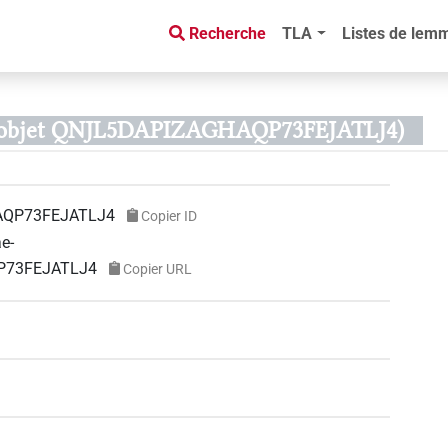
Recherche
TLA
Listes de lem
 d’objet QNJL5DAPIZAGHAQP73FEJATLJ4)
AQP73FEJATLJ4
Copier ID
ae-
QP73FEJATLJ4
Copier URL