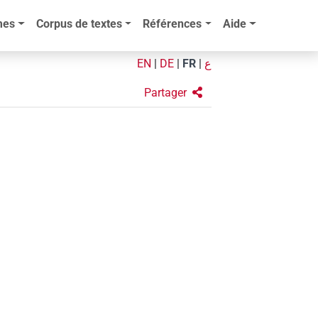
mes
Corpus de textes
Références
Aide
EN
|
DE
|
FR
|
ع
Partager