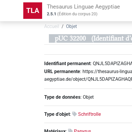
Thesaurus Linguae Aegyptiae
TLA
2.5.1
(
Édition du corpus
20
)
Accueil
Objet
pUC 32200
(Identifiant
Identifiant permanent
:
QNJL5DAPIZAGH
URL permanente
:
https://thesaurus-lingu
aegyptiae.de/object/QNJL5DAPIZAGHA
Type de données
:
Objet
Type d’objet
:
Schriftrolle
Matériaux
:
Papyrus