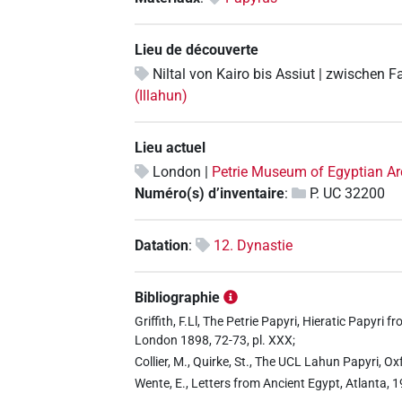
Lieu de découverte
Niltal von Kairo bis Assiut | zwischen 
(Illahun)
Lieu actuel
London |
Petrie Museum of Egyptian A
Numéro(s) d’inventaire
:
P. UC 32200
Datation
:
12. Dynastie
Bibliographie
Griffith, F.Ll, The Petrie Papyri, Hieratic Papyr
London 1898, 72-73, pl. XXX;
Collier, M., Quirke, St., The UCL Lahun Papyri, O
Wente, E., Letters from Ancient Egypt, Atlanta, 