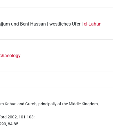
Fajjum und Beni Hassan | westliches Ufer |
el-Lahun
rchaeology
i from Kahun and Gurob, principally of the Middle Kingdom,
xford 2002, 101-103;
1990, 84-85.