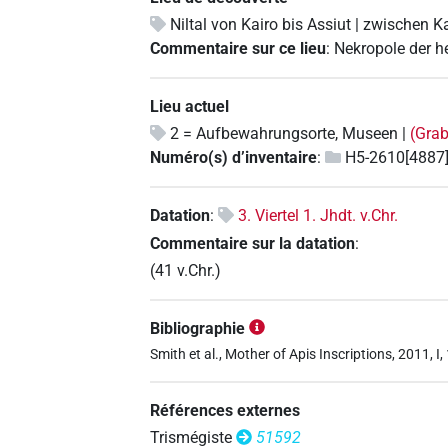
Niltal von Kairo bis Assiut | zwischen K
Commentaire sur ce lieu
:
Nekropole der h
Lieu actuel
2 = Aufbewahrungsorte, Museen |
(Gra
Numéro(s) d’inventaire
:
H5-2610[4887
Datation
:
3. Viertel 1. Jhdt. v.Chr.
Commentaire sur la datation
:
(41 v.Chr.)
Bibliographie
Smith et al., Mother of Apis Inscriptions, 2011, I, 
Références externes
Trismégiste
51592