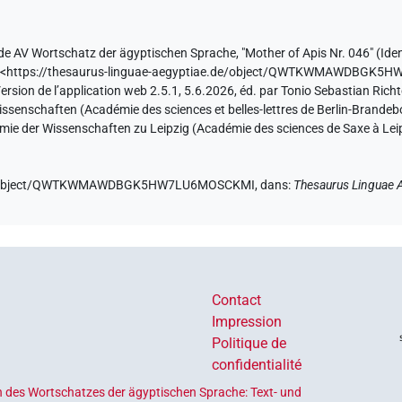
de
AV Wortschatz der ägyptischen Sprache
,
"Mother of Apis Nr. 046" (
Iden
)
<https://thesaurus-linguae-aegyptiae.de/object/QWTKWMAWDBGK
ersion de l’application web 2.5.1, 5.6.2026, éd. par Tonio Sebastian Rich
senschaften (Académie des sciences et belles-lettres de Berlin-Brandebo
mie der Wissenschaften zu Leipzig (Académie des sciences de Saxe à Leip
e.de/object/QWTKWMAWDBGK5HW7LU6MOSCKMI,
dans
:
Thesaurus Linguae 
Contact
Impression
Politique de
confidentialité
 des Wortschatzes der ägyptischen Sprache: Text- und