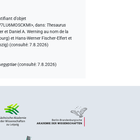
tifiant d’objet
5HW7LU6MOSCKMI>
,
dans
:
Thesaurus
ter et Daniel A. Werning au nom de la
urg) et Hans-Werner Fischer-Elfert et
zig) (consulté:
7.8.2026
)
Aegyptiae
(
consulté
:
7.8.2026
)