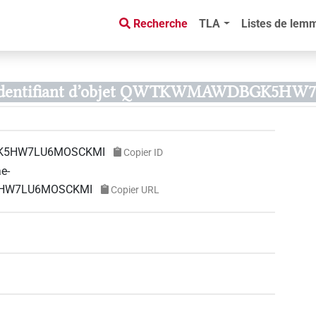
Recherche
TLA
Listes de lem
Identifiant d’objet QWTKWMAWDBGK5HW
5HW7LU6MOSCKMI
Copier ID
ae-
K5HW7LU6MOSCKMI
Copier URL