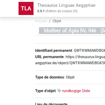
Thesaurus Linguae Aegyptiae
TLA
2.5.1
(
Édition du corpus
20
)
Accueil
Objet
Mother of Apis Nr. 046
(
Identifiant permanent
:
QWTKWMAWDBGK
URL permanente
:
https://thesaurus-lingu
aegyptiae.de/object/QWTKWMAWDBG
Type de données
:
Objet
Type d’objet
:
rundbogige Stele
Lieu de découverte