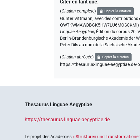
Citer en tant que
:
(
Citation complète
)
Copier la citation
Günter Vittmann
,
avec des contributions 
QWTKWMAWDBGK5HW7LU6MOSCKMI
Linguae Aegyptiae
,
Édition du corpus 20, V
Berlin-Brandenburgische Akademie der Wis
Peter Dils au nom de la Sächsische Akade
(
Citation abrégée
)
Copier la citation
https://thesaurus-linguae-aegyptia
Thesaurus Linguae Aegyptiae
https://thesaurus-linguae-aegyptiae.de
Le projet des Académies
« Strukturen und Transformationen