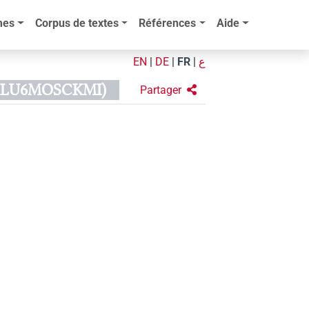
mes
Corpus de textes
Références
Aide
EN
|
DE
|
FR
|
ع
7LU6MOSCKMI)
Partager