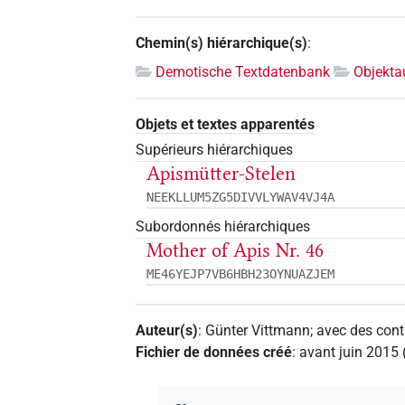
Chemin(s) hiérarchique(s)
:
Demotische Textdatenbank
Objekta
Objets et textes apparentés
Supérieurs hiérarchiques
Apismütter-Stelen
NEEKLLUM5ZG5DIVVLYWAV4VJ4A
Subordonnés hiérarchiques
Mother of Apis Nr. 46
ME46YEJP7VB6HBH23OYNUAZJEM
Auteur(s)
:
Günter Vittmann
;
avec des cont
Fichier de données créé
:
avant juin 2015