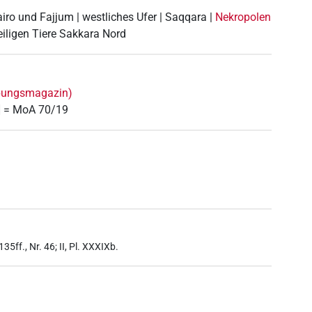
airo und Fajjum | westliches Ufer | Saqqara |
Nekropolen
eiligen Tiere Sakkara Nord
bungsmagazin)
] = MoA 70/19
135ff., Nr. 46; II, Pl. XXXIXb.