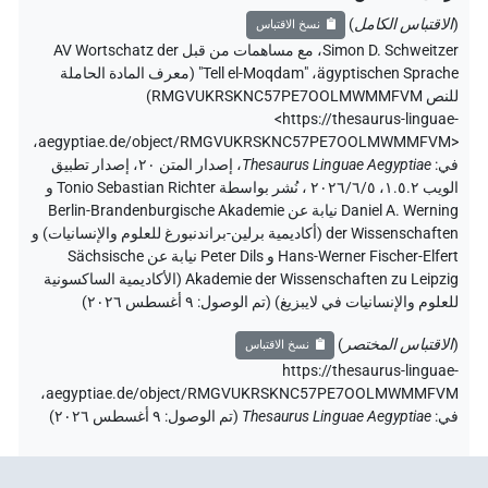
(
الاقتباس الكامل
)
نسخ الاقتباس
Simon D. Schweitzer
،
مع مساهمات من قبل
AV Wortschatz der
ägyptischen Sprache
،
"Tell el-Moqdam" (
معرف المادة الحاملة
للنص RMGVUKRSKNC57PE7OOLMWMMFVM
)
<https://thesaurus-linguae-
،
aegyptiae.de/object/RMGVUKRSKNC57PE7OOLMWMMFVM>
في
:
Thesaurus Linguae Aegyptiae
،
إصدار المتن ٢٠، إصدار تطبيق
الويب ۱.٥.٢، ٢٠٢٦/٦/٥ ، نُشر بواسطة Tonio Sebastian Richter و
Daniel A. Werning نيابة عن Berlin-Brandenburgische Akademie
der Wissenschaften (أكاديمية برلين-براندنبورغ للعلوم والإنسانيات) و
Hans-Werner Fischer-Elfert و Peter Dils نيابة عن Sächsische
Akademie der Wissenschaften zu Leipzig (الأكاديمية الساكسونية
للعلوم والإنسانيات في لايبزيغ) (تم الوصول:
٩ أغسطس ٢٠٢٦
)
(
الاقتباس المختصر
)
نسخ الاقتباس
https://thesaurus-linguae-
aegyptiae.de/object/RMGVUKRSKNC57PE7OOLMWMMFVM،
في
:
Thesaurus Linguae Aegyptiae
(
تم الوصول
:
٩ أغسطس ٢٠٢٦
)