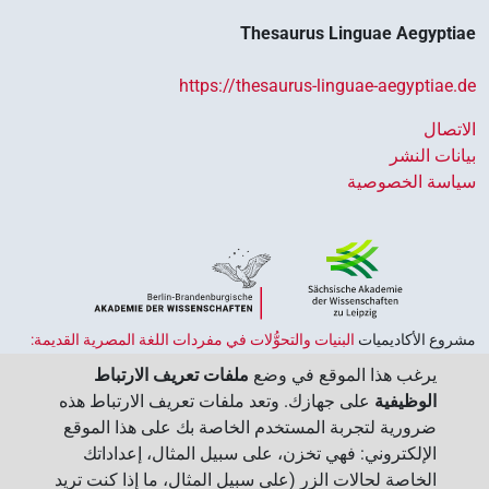
Thesaurus Linguae Aegyptiae
https://thesaurus-linguae-aegyptiae.de
الاتصال
بيانات النشر
سياسة الخصوصية
مشروع الأكاديميات ‏
البنيات والتحوُّلات في مفردات اللغة المصرية القديمة:
حضارة النصوص والمعرفة في مصر القديمة
هو جزء من
برنامج الاكاديميات
يرغب هذا الموقع في وضع
ملفات تعريف الارتباط
الممول من قبل الحكومة الاتحادية وحكومات الولايات بجمهورية ألمانيا
الوظيفية
على جهازك. وتعد ملفات تعريف الارتباط هذه
الاتحادية، وهو يهدف إلى الحفاظ على تراثنا الثقافي واسترجاعه واستكشافه.
ضرورية لتجربة المستخدم الخاصة بك على هذا الموقع
يُنسَّق البرنامج من قِبل
اتحاد الأكاديميات الألمانية للعلوم والإنسانيات
‏.
الإلكتروني: فهي تخزن، على سبيل المثال، إعداداتك
الخاصة لحالات الزر (على سبيل المثال، ما إذا كنت تريد