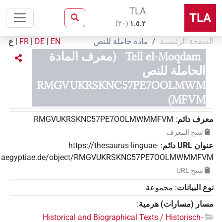
TLA
TLA
)
٢٠
(
۱.٥.٢
الصفحة الرئيسية
مادة حاملة للنص
EN
|
DE
|
FR
|
ع
Tell el-Moqdam
(معرف المادة
الحاملة للنص
RMGVUKRSKNC57PE7OOLMWM
MFVM)
معرف دائم
:
RMGVUKRSKNC57PE7OOLMWMMFVM
نسخ المعرف
عنوان‏ ‏URL‏ دائم
:
https://thesaurus-linguae-
aegyptiae.de/object/RMGVUKRSKNC57PE7OOLMWMMFVM
نسخ‏ ‏URL
نوع البيانات
:
مجموعة
مسار (مسارات) هرمية
:
Historical and Biographical Texts / Historisch-