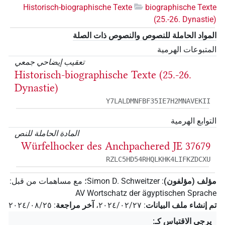
Historisch-biographische Texte
biographische Texte
(25.-26. Dynastie)
المواد الحاملة للنصوص والنصوص ذات الصلة
المتبوعات الهرمية
تعقيب إيضاحي جمعي
Historisch-biographische Texte (25.-26.
Dynastie)
Y7LALDMNFBF35IE7H2MNAVEKII
التوابع الهرمية
المادة الحاملة للنص
Würfelhocker des Anchpachered JE 37679
RZLC5HD54RHQLKHK4LIFKZDCXU
مؤلف (مؤلفون)
:
Simon D. Schweitzer
؛
مع مساهمات من قبل
:
AV Wortschatz der ägyptischen Sprache
تم إنشاء ملف البيانات
:
٢٠٢٤/٠٢/٢٧
،
آخر مراجعة
:
٢٠٢٤/٠٨/٢٥
يرجى الاقتباس كـ
: