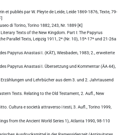
rin et publiés par W. Pleyte de Leide, Leide 1869-1876, Texte, 79-
F]
useo di Torino, Torino 1882, 243, Nr. 1889 [K]
I: Literary Texts of the New Kingdom. Part I: The Papyrus
the Parallel Texts, Leipzig 1911, 2* (Nr. 10), 15*-17* und 21-26a
ft des Papyrus Anastasi I. (KÄT), Wiesbaden, 1983; 2., erweiterte
rift des Papyrus Anastasi I. Übersetzung und Kommentar (ÄA 44),
te, Erzählungen und Lehrbücher aus dem 3. und 2. Jahrtausend
Eastern Texts. Relating to the Old Testament, 2. Aufl., New
tto. Cultura e società attraverso i testi, 3. Aufl., Torino 1999,
ings from the Ancient World Series 1), Atlanta 1990, 98-110
erarisches Ausdrucksmittel in der Ramessidenzeit (Antiquitates.