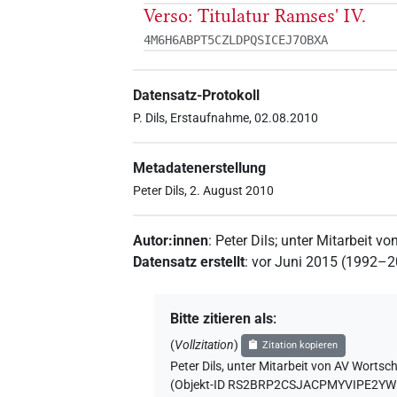
Verso: Titulatur Ramses' IV.
4M6H6ABPT5CZLDPQSICEJ7OBXA
Datensatz-Protokoll
P. Dils, Erstaufnahme, 02.08.2010
Metadatenerstellung
Peter Dils, 2. August 2010
Autor:innen
:
Peter Dils
;
unter Mitarbeit vo
Datensatz erstellt
:
vor Juni 2015 (1992–
Bitte zitieren als
:
(
Vollzitation
)
Zitation kopieren
Peter Dils
,
unter Mitarbeit von
AV Wortsch
(
Objekt-ID RS2BRP2CSJACPMYVIPE2YW