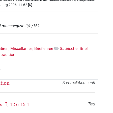
burg 2006, 11-62 [K]
ri.museoegizio.it/o/161
tiren, Miscellanies, Brieflehren
Satirischer Brief
tradition
e
ition
Sammelüberschrift
i I, 12.6-15.1
Text