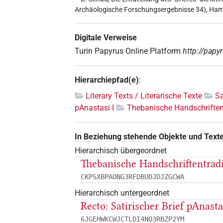
Archäologische Forschungsergebnisse 34), Ham
Digitale Verweise
Turin Papyrus Online Platform
http://papy
Hierarchiepfad(e)
:
Literary Texts / Literarische Texte
Sa
pAnastasi I
Thebanische Handschriften
In Beziehung stehende Objekte und Text
Hierarchisch übergeordnet
Thebanische Handschriftentrad
CKPSXBPAONG3RFDBUDJDJZGCWA
Hierarchisch untergeordnet
Recto: Satirischer Brief pAnastas
6JGEHWKCWJCTLDI4NO3RBZP2YM