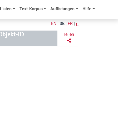
Listen
Text-Korpus
Auflistungen
Hilfe
EN
|
DE
|
FR
|
ع
Objekt-ID
Teilen