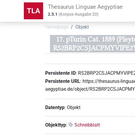
Thesaurus Linguae Aegyptiae
TLA
2.5.1
(
Korpus-Ausgabe
20
)
Homepage
Objekt
17. pTurin Cat. 1889 (Pley
RS2BRP2CSJACPMYVIPE2
Persistente ID
:
RS2BRP2CSJACPMYVIPE
Persistente URL
:
https://thesaurus-lingua
aegyptiae.de/object/RS2BRP2CSJACPM
Datentyp
:
Objekt
Objekttyp
:
Schreibblatt