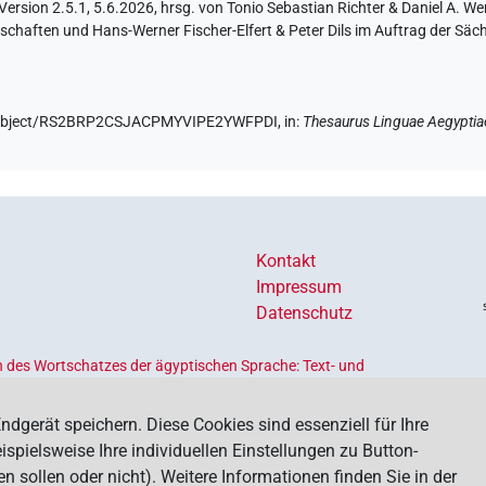
sion 2.5.1, 5.6.2026, hrsg. von Tonio Sebastian Richter & Daniel A. Wer
haften und Hans-Werner Fischer-Elfert & Peter Dils im Auftrag der Sä
de/object/RS2BRP2CSJACPMYVIPE2YWFPDI,
in
:
Thesaurus Linguae Aegyptia
Kontakt
Impressum
Datenschutz
 des Wortschatzes der ägyptischen Sprache: Text- und
Ländern geförderten
Akademienprogramms
, das der Erhaltung,
s dient. Koordiniert wird das Programm von der
Union der
ndgerät speichern. Diese Cookies sind essenziell für Ihre
spielsweise Ihre individuellen Einstellungen zu Button-
ollen oder nicht). Weitere Informationen finden Sie in der