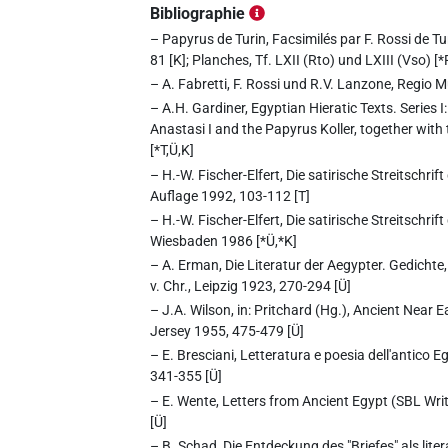
Bibliographie
– Papyrus de Turin, Facsimilés par F. Rossi de Tu
81 [K]; Planches, Tf. LXII (Rto) und LXIII (Vso) [*
– A. Fabretti, F. Rossi und R.V. Lanzone, Regio M
– A.H. Gardiner, Egyptian Hieratic Texts. Series 
Anastasi I and the Papyrus Koller, together with 
[*T,Ü,K]
– H.-W. Fischer-Elfert, Die satirische Streitschri
Auflage 1992, 103-112 [T]
– H.-W. Fischer-Elfert, Die satirische Streitsch
Wiesbaden 1986 [*Ü,*K]
– A. Erman, Die Literatur der Aegypter. Gedich
v. Chr., Leipzig 1923, 270-294 [Ü]
– J.A. Wilson, in: Pritchard (Hg.), Ancient Near 
Jersey 1955, 475-479 [Ü]
– E. Bresciani, Letteratura e poesia dell'antico Egi
341-355 [Ü]
– E. Wente, Letters from Ancient Egypt (SBL Writ
[Ü]
– B. Schad, Die Entdeckung des "Briefes" als lit