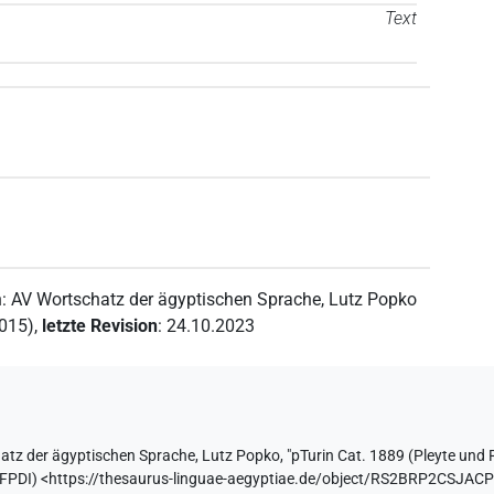
Text
n
:
AV Wortschatz der ägyptischen Sprache
,
Lutz Popko
2015)
,
letzte Revision
:
24.10.2023
atz der ägyptischen Sprache
,
Lutz Popko
,
"pTurin Cat. 1889 (Pleyte und 
FPDI
)
<https://thesaurus-linguae-aegyptiae.de/object/RS2BRP2CSJ