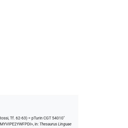
Rossi, Tf. 62-63) = pTurin CGT 54010"
ACPMYVIPE2YWFPDI>
,
in
:
Thesaurus Linguae