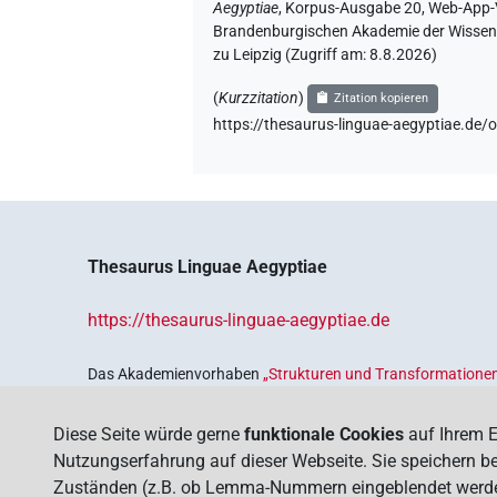
Aegyptiae
,
Korpus-Ausgabe 20, Web-App-Ver
Brandenburgischen Akademie der Wissensc
zu Leipzig (Zugriff am:
8.8.2026
)
(
Kurzzitation
)
Zitation kopieren
https://thesaurus-linguae-aegyptiae.
Thesaurus Linguae Aegyptiae
https://thesaurus-linguae-aegyptiae.de
Das Akademienvorhaben
„Strukturen und Transformationen
Wissenskultur im Alten Ägypten‟
ist Teil des von Bund und 
Sicherung und Vergegenwärtigung unseres kulturellen Erbe
Diese Seite würde gerne
funktionale Cookies
auf Ihrem E
Deutschen Akademien der Wissenschaften
.
Nutzungserfahrung auf dieser Webseite. Sie speichern bei
Zuständen (z.B. ob Lemma-Nummern eingeblendet werden s