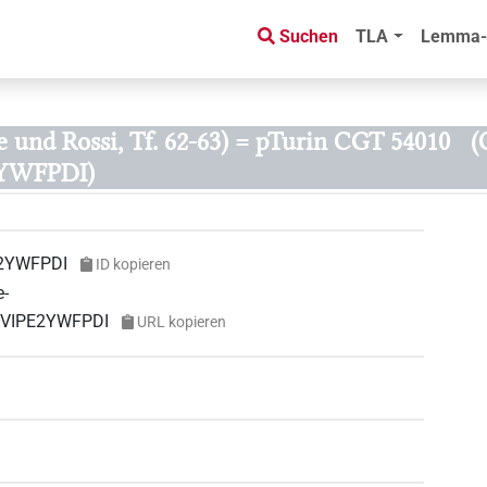
Suchen
TLA
Lemma-
te und Rossi, Tf. 62-63) = pTurin CGT 54010
(
YWFPDI)
2YWFPDI
ID kopieren
e-
YVIPE2YWFPDI
URL kopieren