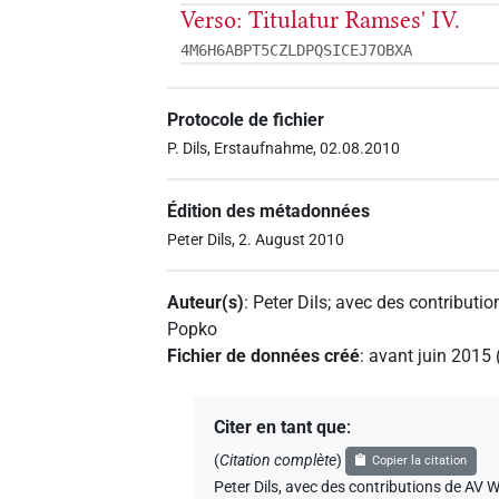
Verso: Titulatur Ramses' IV.
4M6H6ABPT5CZLDPQSICEJ7OBXA
Protocole de fichier
P. Dils, Erstaufnahme, 02.08.2010
Édition des métadonnées
Peter Dils, 2. August 2010
Auteur(s)
:
Peter Dils
;
avec des contributio
Popko
Fichier de données créé
:
avant juin 2015
Citer en tant que
:
(
Citation complète
)
Copier la citation
Peter Dils
,
avec des contributions de
AV W