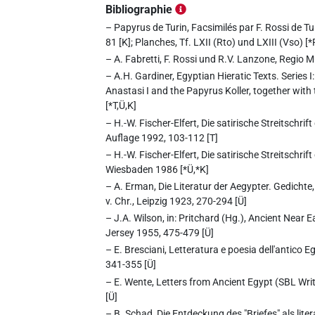
Bibliographie
– Papyrus de Turin, Facsimilés par F. Rossi de Tu
81 [K]; Planches, Tf. LXII (Rto) und LXIII (Vso) [*
– A. Fabretti, F. Rossi und R.V. Lanzone, Regio M
– A.H. Gardiner, Egyptian Hieratic Texts. Series 
Anastasi I and the Papyrus Koller, together with 
[*T,Ü,K]
– H.-W. Fischer-Elfert, Die satirische Streitschri
Auflage 1992, 103-112 [T]
– H.-W. Fischer-Elfert, Die satirische Streitsch
Wiesbaden 1986 [*Ü,*K]
– A. Erman, Die Literatur der Aegypter. Gedich
v. Chr., Leipzig 1923, 270-294 [Ü]
– J.A. Wilson, in: Pritchard (Hg.), Ancient Near 
Jersey 1955, 475-479 [Ü]
– E. Bresciani, Letteratura e poesia dell'antico Egi
341-355 [Ü]
– E. Wente, Letters from Ancient Egypt (SBL Writ
[Ü]
– B. Schad, Die Entdeckung des "Briefes" als lit