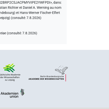
ect/RS2BRP2CSJACPMYVIPE2YWFPDI>
,
dans
:
astian Richter et Daniel A. Werning au nom
andebourg) et Hans-Werner Fischer-Elfert
eipzig) (consulté:
7.8.2026
)
tiae
(
consulté
:
7.8.2026
)