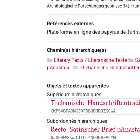
Archäologische Forschungsergebnisse 34), Ham
Références externes
Plate-forme en ligne des papyrus de Turin
Chemin(s) hiérarchique(s)
:
Literary Texts / Literarische Texte
Sa
pAnastasi I
Thebanische Handschriften
Objets et textes apparentés
Supérieurs hiérarchiques
Thebanische Handschriftentrad
CKPSXBPAONG3RFDBUDJDJZGCWA
Subordonnés hiérarchiques
Recto: Satirischer Brief pAnastas
6JGEHWKCWJCTLDI4NO3RBZP2YM