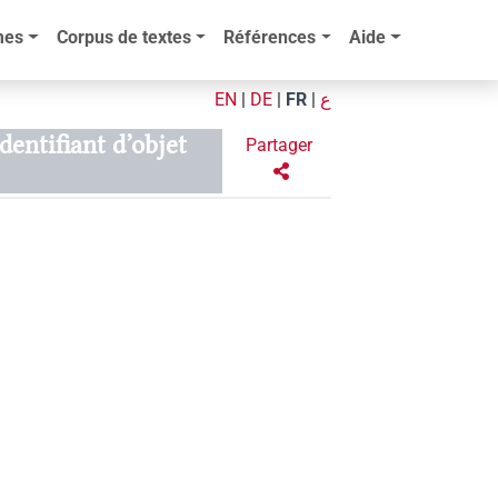
mes
Corpus de textes
Références
Aide
EN
|
DE
|
FR
|
ع
Identifiant d’objet
Partager