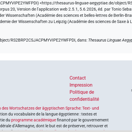
SJACPMYVIPE2YWFPDI
)
<https://thesaurus-linguae-aegyptiae.de/obj
orpus 20, Version de l’application web 2.5.1, 5.6.2026, éd. par Tonio Seb
er Wissenschaften (Académie des sciences et belles-lettres de Berlin-Br
ademie der Wissenschaften zu Leipzig (Académie des sciences de Saxe à L
de/object/RS2BRP2CSJACPMYVIPE2YWFPDI,
dans
:
Thesaurus Linguae Aegyp
Contact
Impression
Politique de
confidentialité
 des Wortschatzes der ägyptischen Sprache: Text- und
tion du vocabulaire de la langue égyptienne : textes et
rtie du
programme académique
financé par le gouvernement
érale d’Allemagne, dont le but est de préserver, retrouver et
é par l’
Union des académies allemandes des sciences et des