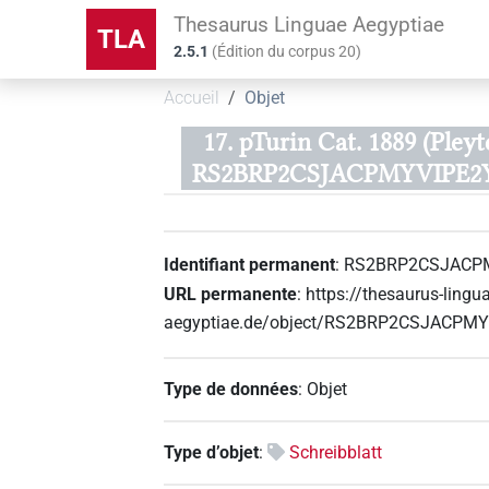
Thesaurus Linguae Aegyptiae
TLA
2.5.1
(
Édition du corpus
20
)
Accueil
Objet
17. pTurin Cat. 1889 (Pley
RS2BRP2CSJACPMYVIPE2
Identifiant permanent
:
RS2BRP2CSJACP
URL permanente
:
https://thesaurus-lingu
aegyptiae.de/object/RS2BRP2CSJACPM
Type de données
:
Objet
Type d’objet
:
Schreibblatt