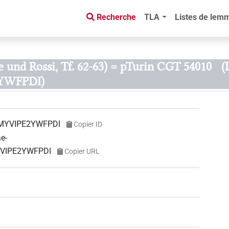
Recherche
TLA
Listes de lem
te und Rossi, Tf. 62-63) = pTurin CGT 54010
(
YWFPDI)
MYVIPE2YWFPDI
Copier ID
ae-
YVIPE2YWFPDI
Copier URL