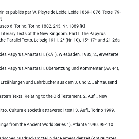
rin et publiés par W. Pleyte de Leide, Leide 1869-1876, Texte, 79-
F]
useo di Torino, Torino 1882, 243, Nr. 1889 [K]
I: Literary Texts of the New Kingdom. Part I: The Papyrus
the Parallel Texts, Leipzig 1911, 2* (Nr. 10), 15*-17* und 21-26a
ft des Papyrus Anastasi I. (KÄT), Wiesbaden, 1983; 2., erweiterte
rift des Papyrus Anastasi I. Übersetzung und Kommentar (ÄA 44),
te, Erzählungen und Lehrbücher aus dem 3. und 2. Jahrtausend
Eastern Texts. Relating to the Old Testament, 2. Aufl., New
tto. Cultura e società attraverso i testi, 3. Aufl., Torino 1999,
ings from the Ancient World Series 1), Atlanta 1990, 98-110
erarisches Ausdrucksmittel in der Ramessidenzeit (Antiquitates.