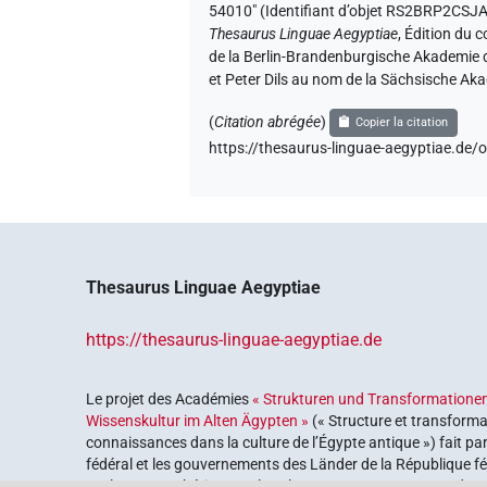
54010" (
Identifiant d’objet RS2BRP2C
Thesaurus Linguae Aegyptiae
,
Édition du c
de la Berlin-Brandenburgische Akademie d
et Peter Dils au nom de la Sächsische Ak
(
Citation abrégée
)
Copier la citation
https://thesaurus-linguae-aegyptiae.
Thesaurus Linguae Aegyptiae
https://thesaurus-linguae-aegyptiae.de
Le projet des Académies
« Strukturen und Transformationen
Wissenskultur im Alten Ägypten »
(« Structure et transforma
connaissances dans la culture de l’Égypte antique ») fait pa
fédéral et les gouvernements des Länder de la République féd
explorer notre héritage culturel. Le programme est coordonn