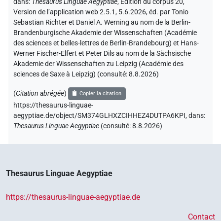
dans
:
Thesaurus Linguae Aegyptiae
,
Édition du corpus 20,
Version de l’application web 2.5.1, 5.6.2026, éd. par Tonio
Sebastian Richter et Daniel A. Werning au nom de la Berlin-
Brandenburgische Akademie der Wissenschaften (Académie
des sciences et belles-lettres de Berlin-Brandebourg) et Hans-
Werner Fischer-Elfert et Peter Dils au nom de la Sächsische
Akademie der Wissenschaften zu Leipzig (Académie des
sciences de Saxe à Leipzig) (consulté:
8.8.2026
)
(
Citation abrégée
)
Copier la citation
https://thesaurus-linguae-
aegyptiae.de/object/SM374GLHXZCIHHEZ4DUTPA6KPI,
dans
:
Thesaurus Linguae Aegyptiae
(
consulté
:
8.8.2026
)
Thesaurus Linguae Aegyptiae
https://thesaurus-linguae-aegyptiae.de
Contact