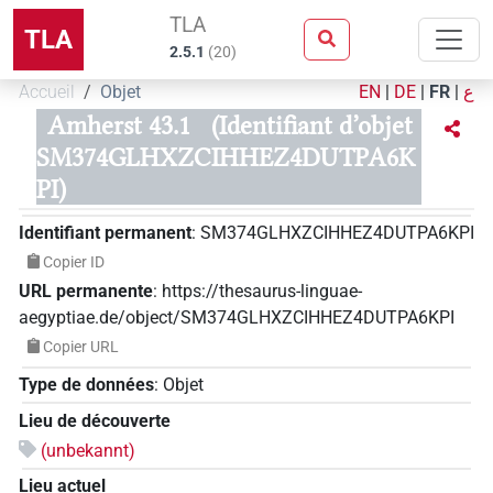
TLA
TLA
2.5.1
(
20
)
Accueil
Objet
EN
|
DE
|
FR
|
ع
Amherst 43.1
(Identifiant d’objet
SM374GLHXZCIHHEZ4DUTPA6K
PI)
Identifiant permanent
:
SM374GLHXZCIHHEZ4DUTPA6KPI
Copier ID
URL permanente
:
https://thesaurus-linguae-
aegyptiae.de/object/SM374GLHXZCIHHEZ4DUTPA6KPI
Copier URL
Type de données
:
Objet
Lieu de découverte
(unbekannt)
Lieu actuel