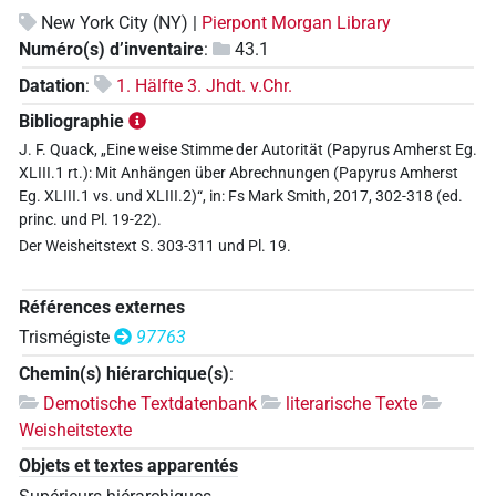
New York City (NY) |
Pierpont Morgan Library
Numéro(s) d’inventaire
:
43.1
Datation
:
1. Hälfte 3. Jhdt. v.Chr.
Bibliographie
J. F. Quack, „Eine weise Stimme der Autorität (Papyrus Amherst Eg.
XLIII.1 rt.): Mit Anhängen über Abrechnungen (Papyrus Amherst
Eg. XLIII.1 vs. und XLIII.2)“, in: Fs Mark Smith, 2017, 302-318 (ed.
princ. und Pl. 19-22).
Der Weisheitstext S. 303-311 und Pl. 19.
Références externes
Trismégiste
97763
Chemin(s) hiérarchique(s)
:
Demotische Textdatenbank
literarische Texte
Weisheitstexte
Objets et textes apparentés