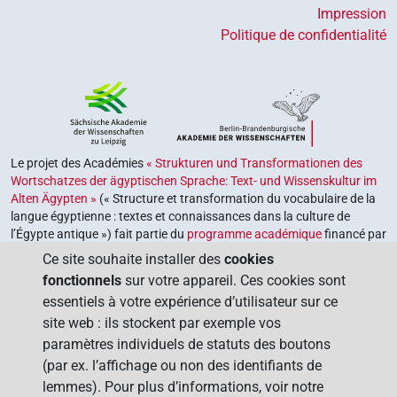
Impression
Politique de confidentialité
Le projet des Académies
« Strukturen und Transformationen des
Wortschatzes der ägyptischen Sprache: Text- und Wissenskultur im
Alten Ägypten »
(« Structure et transformation du vocabulaire de la
langue égyptienne : textes et connaissances dans la culture de
l’Égypte antique ») fait partie du
programme académique
financé par
le gouvernement fédéral et les gouvernements des Länder de la
Ce site souhaite installer des
cookies
République fédérale d’Allemagne, dont le but est de préserver,
fonctionnels
sur votre appareil. Ces cookies sont
retrouver et explorer notre héritage culturel. Le programme est
essentiels à votre expérience d’utilisateur sur ce
coordonné par l’
Union des académies allemandes des sciences et
site web : ils stockent par exemple vos
des lettres
.
paramètres individuels de statuts des boutons
(par ex. l’affichage ou non des identifiants de
lemmes). Pour plus d’informations, voir notre