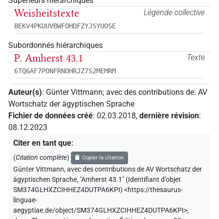
Supérieurs hiérarchiques
Weisheitstexte
Légende collective
BEKV4PKUUVBWFOHDFZYJSYUOSE
Subordonnés hiérarchiques
P. Amherst 43.1
Texte
6TQ6AF7PONFRNOHRJZ7S2MEMRM
Auteur(s)
:
Günter Vittmann
;
avec des contributions de
:
AV
Wortschatz der ägyptischen Sprache
Fichier de données créé
:
02.03.2018
,
dernière révision
:
08.12.2023
Citer en tant que
:
(
Citation complète
)
Copier la citation
Günter Vittmann
,
avec des contributions de
AV Wortschatz der
ägyptischen Sprache
,
"Amherst 43.1" (
Identifiant d’objet
SM374GLHXZCIHHEZ4DUTPA6KPI
)
<https://thesaurus-
linguae-
aegyptiae.de/object/SM374GLHXZCIHHEZ4DUTPA6KPI>
,