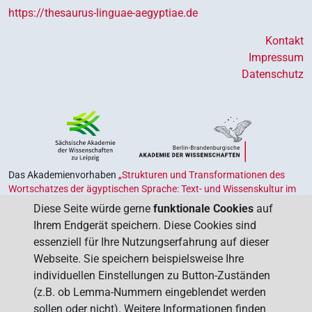
https://thesaurus-linguae-aegyptiae.de
Kontakt
Impressum
Datenschutz
Das Akademienvorhaben
„Strukturen und Transformationen des
Wortschatzes der ägyptischen Sprache: Text- und Wissenskultur im
Alten Ägypten‟
ist Teil des von Bund und Ländern geförderten
Diese Seite würde gerne
funktionale Cookies
auf
Akademienprogramms
, das der Erhaltung, Sicherung und
Ihrem Endgerät speichern. Diese Cookies sind
Vergegenwärtigung unseres kulturellen Erbes dient. Koordiniert wird
essenziell für Ihre Nutzungserfahrung auf dieser
das Programm von der
Union der Deutschen Akademien der
Webseite. Sie speichern beispielsweise Ihre
Wissenschaften
.
individuellen Einstellungen zu Button-Zuständen
(z.B. ob Lemma-Nummern eingeblendet werden
sollen oder nicht). Weitere Informationen finden