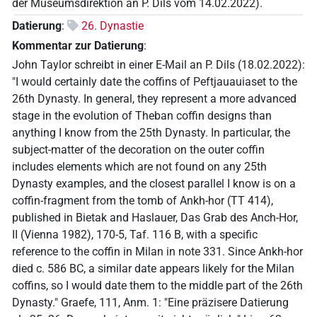
der Museumsdirektion an P. Dils vom 14.02.2022).
Datierung
:
26. Dynastie
Kommentar zur Datierung
:
John Taylor schreibt in einer E-Mail an P. Dils (18.02.2022):
"I would certainly date the coffins of Peftjauauiaset to the
26th Dynasty. In general, they represent a more advanced
stage in the evolution of Theban coffin designs than
anything I know from the 25th Dynasty. In particular, the
subject-matter of the decoration on the outer coffin
includes elements which are not found on any 25th
Dynasty examples, and the closest parallel I know is on a
coffin-fragment from the tomb of Ankh-hor (TT 414),
published in Bietak and Haslauer, Das Grab des Anch-Hor,
II (Vienna 1982), 170-5, Taf. 116 B, with a specific
reference to the coffin in Milan in note 331. Since Ankh-hor
died c. 586 BC, a similar date appears likely for the Milan
coffins, so I would date them to the middle part of the 26th
Dynasty." Graefe, 111, Anm. 1: "Eine präzisere Datierung