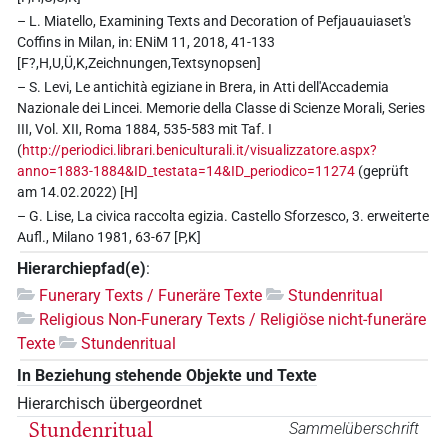
– L. Miatello, Examining Texts and Decoration of Pefjauauiaset's
Coffins in Milan, in: ENiM 11, 2018, 41-133
[F?,H,U,Ü,K,Zeichnungen,Textsynopsen]
– S. Levi, Le antichità egiziane in Brera, in Atti dell'Accademia
Nazionale dei Lincei. Memorie della Classe di Scienze Morali, Series
III, Vol. XII, Roma 1884, 535-583 mit Taf. I
(
http://periodici.librari.beniculturali.it/visualizzatore.aspx?
anno=1883-1884&ID_testata=14&ID_periodico=11274
(geprüft
am 14.02.2022) [H]
– G. Lise, La civica raccolta egizia. Castello Sforzesco, 3. erweiterte
Aufl., Milano 1981, 63-67 [P,K]
Hierarchiepfad(e)
:
Funerary Texts / Funeräre Texte
Stundenritual
Religious Non-Funerary Texts / Religiöse nicht-funeräre
Texte
Stundenritual
In Beziehung stehende Objekte und Texte
Hierarchisch übergeordnet
Stundenritual
Sammelüberschrift