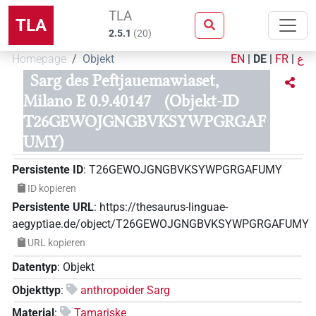
TLA
TLA
2.5.1
(
20
)
Homepage
Objekt
EN
|
DE
|
FR
|
ع
Sarg des Peftjauemawiaset,
Milano E 0.9.40147
(Objekt-ID
T26GEWOJGNGBVKSYWPGRGAF
UMY)
Persistente ID
:
T26GEWOJGNGBVKSYWPGRGAFUMY
ID kopieren
Persistente URL
:
https://thesaurus-linguae-
aegyptiae.de/object/T26GEWOJGNGBVKSYWPGRGAFUMY
URL kopieren
Datentyp
:
Objekt
Objekttyp
:
anthropoider Sarg
Material
:
Tamariske