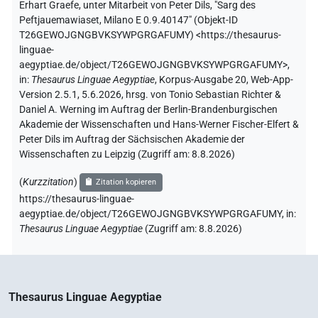
Erhart Graefe
,
unter Mitarbeit von
Peter Dils
,
"Sarg des
Peftjauemawiaset, Milano E 0.9.40147" (
Objekt-ID
T26GEWOJGNGBVKSYWPGRGAFUMY
)
<https://thesaurus-
linguae-
aegyptiae.de/object/T26GEWOJGNGBVKSYWPGRGAFUMY>
,
in
:
Thesaurus Linguae Aegyptiae
,
Korpus-Ausgabe 20, Web-App-
Version 2.5.1, 5.6.2026, hrsg. von Tonio Sebastian Richter &
Daniel A. Werning im Auftrag der Berlin-Brandenburgischen
Akademie der Wissenschaften und Hans-Werner Fischer-Elfert &
Peter Dils im Auftrag der Sächsischen Akademie der
Wissenschaften zu Leipzig (Zugriff am:
8.8.2026
)
(
Kurzzitation
)
Zitation kopieren
https://thesaurus-linguae-
aegyptiae.de/object/T26GEWOJGNGBVKSYWPGRGAFUMY,
in
:
Thesaurus Linguae Aegyptiae
(
Zugriff am
:
8.8.2026
)
Thesaurus Linguae Aegyptiae