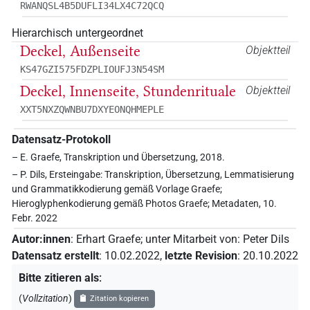
RWANQSL4B5DUFLI34LX4C72QCQ
Hierarchisch untergeordnet
Deckel, Außenseite
Objektteil
KS47GZI575FDZPLIOUFJ3N54SM
Deckel, Innenseite, Stundenrituale
Objektteil
XXT5NXZQWNBU7DXYEONQHMEPLE
Datensatz-Protokoll
– E. Graefe, Transkription und Übersetzung, 2018.
– P. Dils, Ersteingabe: Transkription, Übersetzung, Lemmatisierung
und Grammatikkodierung gemäß Vorlage Graefe;
Hieroglyphenkodierung gemäß Photos Graefe; Metadaten, 10.
Febr. 2022
Autor:innen
:
Erhart Graefe
;
unter Mitarbeit von
:
Peter Dils
Datensatz erstellt
:
10.02.2022
,
letzte Revision
:
20.10.2022
Bitte zitieren als
:
(
Vollzitation
)
Zitation kopieren