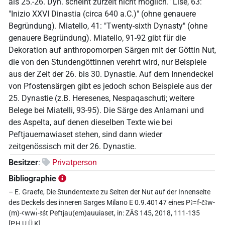
als 25.-26. Dyn. scheint zurzeit nicht möglich." Lise, 63:
"Inizio XXVI Dinastia (circa 640 a.C.)" (ohne genauere
Begründung). Miatello, 41: "Twenty-sixth Dynasty" (ohne
genauere Begründung). Miatello, 91-92 gibt für die
Dekoration auf anthropomorpen Särgen mit der Göttin Nut,
die von den Stundengöttinnen verehrt wird, nur Beispiele
aus der Zeit der 26. bis 30. Dynastie. Auf dem Innendeckel
von Pfostensärgen gibt es jedoch schon Beispiele aus der
25. Dynastie (z.B. Heresenes, Nespaqaschuti; weitere
Belege bei Miatelli, 93-95). Die Särge des Anlamani und
des Aspelta, auf denen dieselben Texte wie bei
Peftjauemawiaset stehen, sind dann wieder
zeitgenössisch mit der 26. Dynastie.
Besitzer
:
Privatperson
Bibliographie
– E. Graefe, Die Stundentexte zu Seiten der Nut auf der Innenseite
des Deckels des inneren Sarges Milano E 0.9.40147 eines Pꜣ=f-čꜣw-
(m)-ꜥwwı͗-ꜣśt Peftjau(em)auuiaset, in: ZÄS 145, 2018, 111-135
[P,H,U,Ü,K]