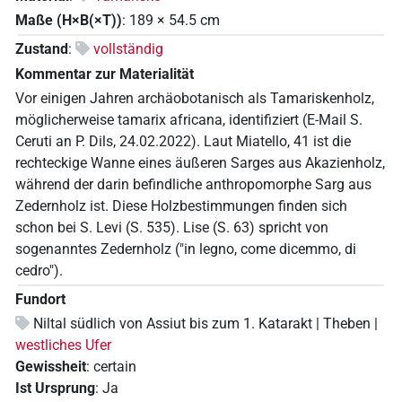
Maße (H×B(×T))
:
189
×
54.5
cm
Zustand
:
vollständig
Kommentar zur Materialität
Vor einigen Jahren archäobotanisch als Tamariskenholz,
möglicherweise tamarix africana, identifiziert (E-Mail S.
Ceruti an P. Dils, 24.02.2022). Laut Miatello, 41 ist die
rechteckige Wanne eines äußeren Sarges aus Akazienholz,
während der darin befindliche anthropomorphe Sarg aus
Zedernholz ist. Diese Holzbestimmungen finden sich
schon bei S. Levi (S. 535). Lise (S. 63) spricht von
sogenanntes Zedernholz ("in legno, come dicemmo, di
cedro").
Fundort
Niltal südlich von Assiut bis zum 1. Katarakt | Theben |
westliches Ufer
Gewissheit
:
certain
Ist Ursprung
:
Ja