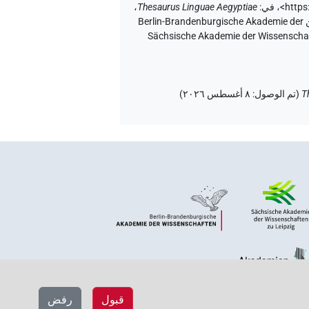
<https
،
في
:
Thesaurus Linguae Aegyptiae
،
إصدار المتن ٢٠، إصدار تطبيق الويب ۱.٥.٢، ٢٠٢٦/٦/٥ ، نُشر بواسطة Tonio Sebastian Richter و Daniel A. Werning نيابة عن Berlin-Brandenburgische Akademie der
 برلين-براندنبورغ للعلوم والإنسانيات) و Hans-Werner Fischer-Elfert و Peter Dils نيابة عن Sächsische Akademie der Wissenschaften zu
T
(
تم الوصول
:
٨ أغسطس ٢٠٢٦
)
قبول
رفض