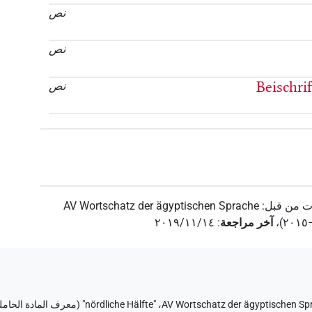
نص
نص
Beischri
نص
ت من قبل
:
AV Wortschatz der ägyptischen Sprache
،
آخر مراجعة
:
٢٠١٩/١١/١٤
AV Wortschatz der ägyptischen Sp
،
"nördliche Hälfte" (
معرف المادة الحامل