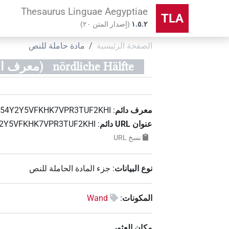
Thesaurus Linguae Aegyptiae
TLA
۱.٥.٢
(
إصدار المتن
٢٠
)
الصفحة الرئيسية
مادة حاملة للنص
nördliche Hälfte
(معرف المادة الحا
معرف دائم
:
54Y2Y5VFKHK7VPR3TUF2KHI
عنوان‏ ‏URL‏ دائم
:
554Y2Y5VFKHK7VPR3TUF2KHI
نسخ‏ ‏URL
نوع البيانات
:
جزء المادة الحاملة للنص
المكونات
:
Wand
مكان العثور