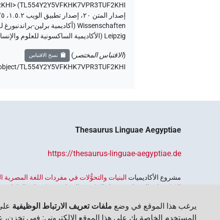
2KHI>
)
TL554Y2Y5VFKHK7VPR3TUF2KHI
Leipzig (الأكاديمية الساكسونية للعلوم والإنسانيات في لايبزيغ) (تم الوصول:
(
الاقتباس المختصر
)
نسخ الاقتباس
de/object/TL554Y2Y5VFKHK7VPR3TUF2KHI،
Thesaurus Linguae Aegyptiae
https://thesaurus-linguae-aegyptiae.de
مشروع الأكاديميات ‏
البنيات والتحوُّلات في مفردات اللغة المصرية
الاكاديميات
الممول من قبل الحكومة الاتحادية وحكومات الولايات بجمه
واسترجاعه واستكشافه. يُنسَّق البرنامج من قِبل
اتحاد الأكاديميات ا
يرغب هذا الموقع في وضع
ملفات تعريف الارتباط الوظيفية
على 
المستخدم الخاصة بك على هذا الموقع الإلكتروني: فهي تخزن، عل