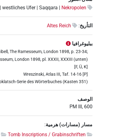
| westliches Ufer | Saqqara |
Nekropolen
التأريخ
:
Altes Reich
ببليوغرافيا
 Quibell, The Ramesseum, London 1898, p. 23-34;
amesseum, London 1898, pl. XXXII, XXXIII (unten)
[F, Ü, K]
Wreszinski, Atlas III, Taf. 14-16 [P]
bklatsch-Serie des Wörterbuches (Kasten 351)
الوصف
PM III, 600
مسار (مسارات) هرمية
:
Tomb Inscriptions / Grabinschriften