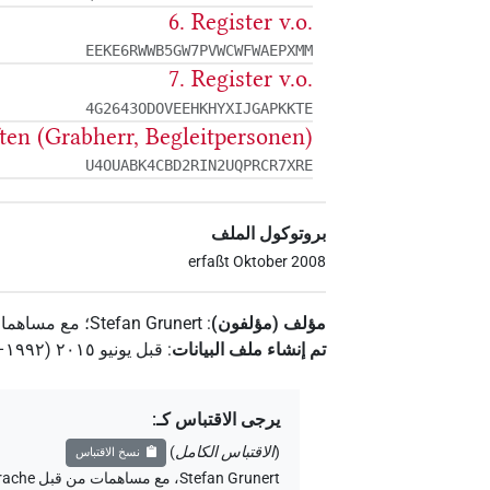
6. Register v.o.
EEKE6RWWB5GW7PVWCWFWAEPXMM
7. Register v.o.
4G2643ODOVEEHKHYXIJGAPKKTE
ften (Grabherr, Begleitpersonen)
U4OUABK4CBD2RIN2UQPRCR7XRE
بروتوكول الملف
erfaßt Oktober 2008
مؤلف (مؤلفون)
:
Stefan Grunert
؛
مع مساهما
تم إنشاء ملف البيانات
:
قبل يونيو ۲۰۱٥ (۱۹۹۲–۲۰۱٥)
يرجى الاقتباس كـ
:
(
الاقتباس الكامل
)
نسخ الاقتباس
Stefan Grunert
،
مع مساهمات من قبل
rache