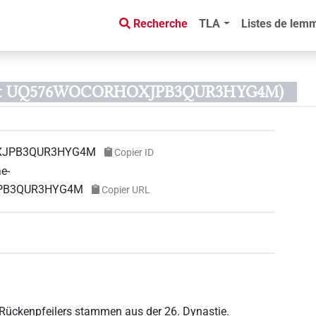
Recherche
TLA
Listes de lem
’objet UQ576WOCORHOXJPB3QUR3HYG4M)
XJPB3QUR3HYG4M
Copier ID
ae-
XJPB3QUR3HYG4M
Copier URL
s Rückenpfeilers stammen aus der 26. Dynastie.