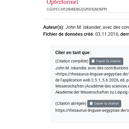
Opferformel
GSDPEC6M2NHNDBGQSMXHQNONPM
Auteur(s)
:
John M. Iskander
;
avec des con
Fichier de données créé
:
03.11.2016
,
dern
Citer en tant que
:
(
Citation complète
)
Copier la citation
John M. Iskander
,
avec des contributions
<https://thesaurus-linguae-aegypti
de l’application web 2.5.1, 5.6.2026, éd.
Wissenschaften (Académie des sciences et 
Akademie der Wissenschaften zu Leipzig 
(
Citation abrégée
)
Copier la citation
https://thesaurus-linguae-aegyptia