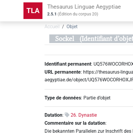
Thesaurus Linguae Aegyptiae
TLA
2.5.1
(
Édition du corpus
20
)
Accueil
Objet
Sockel
(Identifiant d
Identifiant permanent
:
UQ576WOCORHO
URL permanente
:
https://thesaurus-lingu
aegyptiae.de/object/UQ576WOCORHO
Type de données
:
Partie d’objet
Datation
:
26. Dynastie
Commentaire sur la datation
:
Die bekannten Parallelen zur Inschrift de