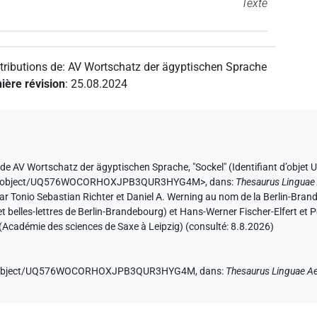
Texte
tributions de
:
AV Wortschatz der ägyptischen Sprache
ière révision
:
25.08.2024
 de
AV Wortschatz der ägyptischen Sprache
,
"Sockel" (
Identifiant d’o
ae.de/object/UQ576WOCORHOXJPB3QUR3HYG4M>
,
dans
:
Thesaurus Linguae
 par Tonio Sebastian Richter et Daniel A. Werning au nom de la Berlin-Br
belles-lettres de Berlin-Brandebourg) et Hans-Werner Fischer-Elfert et P
(Académie des sciences de Saxe à Leipzig) (consulté:
8.8.2026
)
e.de/object/UQ576WOCORHOXJPB3QUR3HYG4M,
dans
:
Thesaurus Linguae A