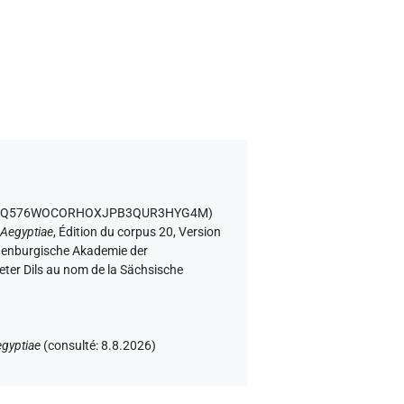
bjet UQ576WOCORHOXJPB3QUR3HYG4M
)
 Aegyptiae
,
Édition du corpus 20, Version
andenburgische Akademie der
eter Dils au nom de la Sächsische
egyptiae
(
consulté
:
8.8.2026
)