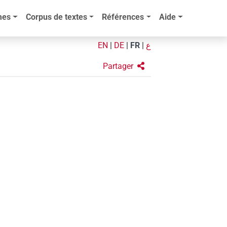
mes
Corpus de textes
Références
Aide
EN
|
DE
|
FR
|
ع
Partager