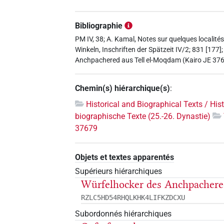
Bibliographie
PM IV, 38; A. Kamal, Notes sur quelques localités
Winkeln, Inschriften der Spätzeit IV/2; 831 [17
Anchpachered aus Tell el-Moqdam (Kairo JE 376
Chemin(s) hiérarchique(s)
:
Historical and Biographical Texts / His
biographische Texte (25.-26. Dynastie)
37679
Objets et textes apparentés
Supérieurs hiérarchiques
Würfelhocker des Anchpachere
RZLC5HD54RHQLKHK4LIFKZDCXU
Subordonnés hiérarchiques