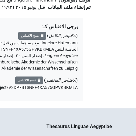
تم إنشاء ملف البيانات
:
قبل يونيو ۲۰۱٥ (۱۹۹۲–۲۰۱٥)
يرجى الاقتباس كـ
:
(
الاقتباس الكامل
)
نسخ الاقتباس
Ingelore Hafemann
،
مع مساهمات من قبل
e
الحاملة للنص V2DP7BTSNFF4XA575GPVKBKMLA
،
Linguae Aegyptiae
Akademie der Wissenschaften zu Leipzig (الأكاديمية الساكسونية للعلوم والإنسانيات في لايبزيغ) (تم الوصول:
(
الاقتباس المختصر
)
نسخ الاقتباس
e/object/V2DP7BTSNFF4XA575GPVKBKMLA،
Thesaurus Linguae Aegyptiae