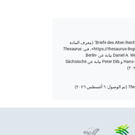
معرف المادة
<https://thesaurus-l
،
في
:
Thesaurus
إصدار المتن ٢٠، إصدار تطبيق الويب ۱.٥.٢، ٢٠٢٦/٦/٥ ، نُشر بواسطة Tonio Sebastian Richter و Daniel A. Werning نيابة عن Berlin-
Brandenburgische Akademie der Wissenschaften (أكاديمية برلين-براندنبورغ للعلوم والإنسانيات) و Hans-Werner Fischer-Elfert و Peter Dils نيابة عن Sächsische
)
The
(
تم الوصول
:
٦ أغسطس ٢٠٢٦
)