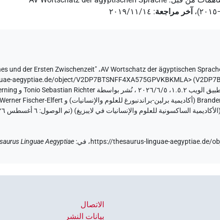
،
آخر مراجعة
:
٢٠١٩/١١/١٤
"Briefe des Alten Reiches und der Ersten Zwischenzeit" (
،
AV Wortschatz der ägyptischen Sprach
inguae-aegyptiae.de/object/V2DP7BTSNFF4XA575GPVKBKMLA>
)
٦ أغسطس ٢٠٢٦
https://thesaurus-linguae-aegyptiae.d
في
:
saurus Linguae Aegyptiae
الاتصال
بيانات النشر