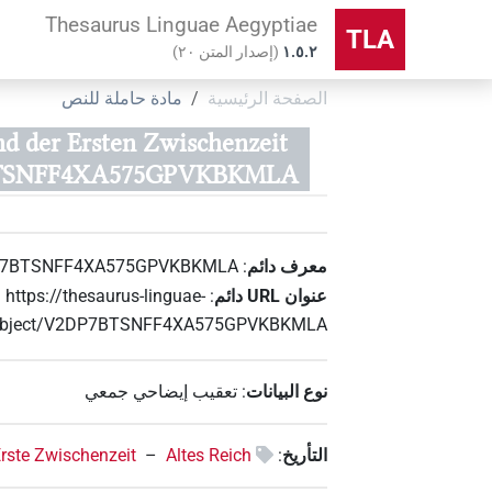
Thesaurus Linguae Aegyptiae
TLA
۱.٥.٢
(
إصدار المتن
٢٠
)
الصفحة الرئيسية
مادة حاملة للنص
nd der Ersten Zwischenzeit
TSNFF4XA575GPVKBKMLA)
معرف دائم
:
7BTSNFF4XA575GPVKBKMLA
عنوان‏ ‏URL‏ دائم
:
https://thesaurus-linguae-
/object/V2DP7BTSNFF4XA575GPVKBKMLA
نوع البيانات
:
تعقيب إيضاحي جمعي
التأريخ
:
Altes Reich
–
rste Zwischenzeit