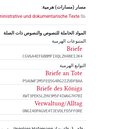
مسار (مسارات) هرمية
:
inistrative und dokumentarische Texte
المواد الحاملة للنصوص والنصوص ذات الصلة
المتبوعات الهرمية
Briefe
CGV6A4EF6BBMFIXQLZH4BEIJK4
التوابع الهرمية
Briefe an Tote
P5AUWF2M5FEQ5G4RG2IZUDFBAA
Briefe des Königs
XWT3PEKSLZHV3M5F4IW6G7H7BI
Verwaltung/Alltag
ONGI4OPAGVE4TJEVOLFD5FFORE
مؤلف (مؤلفون)
:
Ingelore Hafemann
؛
مع مس