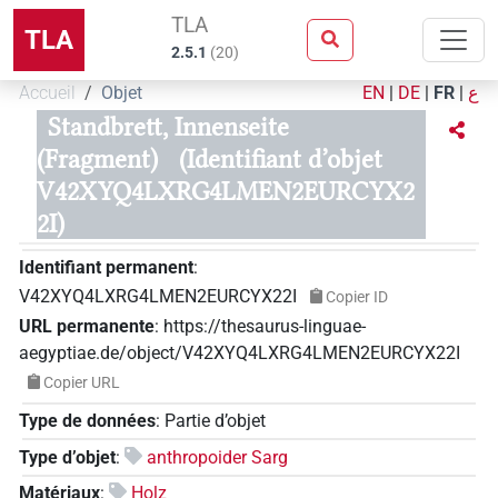
TLA
TLA
2.5.1
(
20
)
Accueil
Objet
EN
|
DE
|
FR
|
ع
Standbrett, Innenseite
(Fragment)
(Identifiant d’objet
V42XYQ4LXRG4LMEN2EURCYX2
2I)
Identifiant permanent
:
V42XYQ4LXRG4LMEN2EURCYX22I
Copier ID
URL permanente
:
https://thesaurus-linguae-
aegyptiae.de/object/V42XYQ4LXRG4LMEN2EURCYX22I
Copier URL
Type de données
:
Partie d’objet
Type d’objet
:
anthropoider Sarg
Matériaux
:
Holz