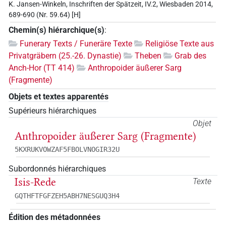
K. Jansen-Winkeln, Inschriften der Spätzeit, IV.2, Wiesbaden 2014,
689-690 (Nr. 59.64) [H]
Chemin(s) hiérarchique(s)
:
Funerary Texts / Funeräre Texte
Religiöse Texte aus
Privatgräbern (25.-26. Dynastie)
Theben
Grab des
Anch-Hor (TT 414)
Anthropoider äußerer Sarg
(Fragmente)
Objets et textes apparentés
Supérieurs hiérarchiques
Objet
Anthropoider äußerer Sarg (Fragmente)
5KXRUKVOWZAF5FBOLVNOGIR32U
Subordonnés hiérarchiques
Isis-Rede
Texte
GQTHFTFGFZEH5ABH7NESGUQ3H4
Édition des métadonnées