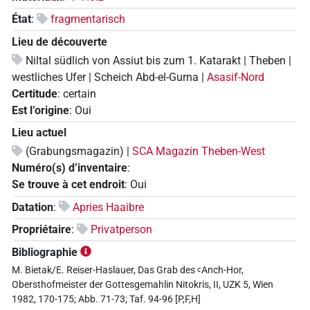
État
:
fragmentarisch
Lieu de découverte
Niltal südlich von Assiut bis zum 1. Katarakt | Theben |
westliches Ufer | Scheich Abd-el-Gurna |
Asasif-Nord
Certitude
:
certain
Est l’origine
:
Oui
Lieu actuel
(Grabungsmagazin) |
SCA Magazin Theben-West
Numéro(s) d’inventaire
:
Se trouve à cet endroit
:
Oui
Datation
:
Apries Haaibre
Propriétaire
:
Privatperson
Bibliographie
M. Bietak/E. Reiser-Haslauer, Das Grab des ꜥAnch-Hor,
Obersthofmeister der Gottesgemahlin Nitokris, II, UZK 5, Wien
1982, 170-175; Abb. 71-73; Taf. 94-96 [P,F,H]