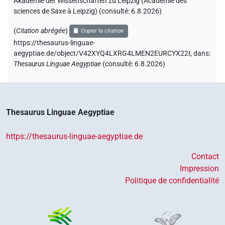
Akademie der Wissenschaften zu Leipzig (Académie des
sciences de Saxe à Leipzig) (consulté:
6.8.2026
)
(
Citation abrégée
)
Copier la citation
https://thesaurus-linguae-
aegyptiae.de/object/V42XYQ4LXRG4LMEN2EURCYX22I,
dans
:
Thesaurus Linguae Aegyptiae
(
consulté
:
6.8.2026
)
Thesaurus Linguae Aegyptiae
https://thesaurus-linguae-aegyptiae.de
Contact
Impression
Politique de confidentialité