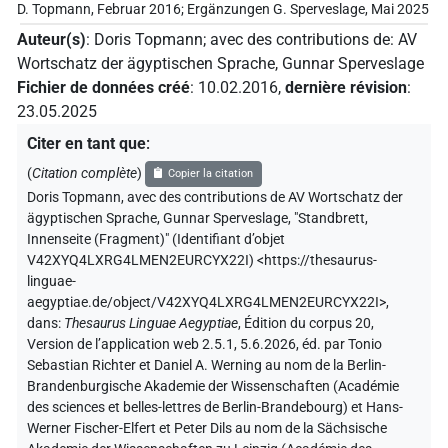
D. Topmann, Februar 2016; Ergänzungen G. Sperveslage, Mai 2025
Auteur(s)
:
Doris Topmann
;
avec des contributions de
:
AV
Wortschatz der ägyptischen Sprache
,
Gunnar Sperveslage
Fichier de données créé
:
10.02.2016
,
dernière révision
:
23.05.2025
Citer en tant que
:
(
Citation complète
)
Copier la citation
Doris Topmann
,
avec des contributions de
AV Wortschatz der
ägyptischen Sprache
,
Gunnar Sperveslage
,
"Standbrett,
Innenseite (Fragment)" (
Identifiant d’objet
V42XYQ4LXRG4LMEN2EURCYX22I
)
<https://thesaurus-
linguae-
aegyptiae.de/object/V42XYQ4LXRG4LMEN2EURCYX22I>
,
dans
:
Thesaurus Linguae Aegyptiae
,
Édition du corpus 20,
Version de l’application web 2.5.1, 5.6.2026, éd. par Tonio
Sebastian Richter et Daniel A. Werning au nom de la Berlin-
Brandenburgische Akademie der Wissenschaften (Académie
des sciences et belles-lettres de Berlin-Brandebourg) et Hans-
Werner Fischer-Elfert et Peter Dils au nom de la Sächsische