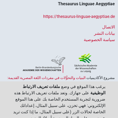
Thesaurus Linguae Aegyptiae
https://thesaurus-linguae-aegyptiae.de
الاتصال
بيانات النشر
سياسة الخصوصية
مشروع الأكاديميات ‏
البنيات والتحوُّلات في مفردات اللغة المصرية القديمة:
حضارة النصوص والمعرفة في مصر القديمة
هو جزء من
برنامج الاكاديميات
يرغب هذا الموقع في وضع
ملفات تعريف الارتباط
الممول من قبل الحكومة الاتحادية وحكومات الولايات بجمهورية ألمانيا
الوظيفية
على جهازك. وتعد ملفات تعريف الارتباط هذه
الاتحادية، وهو يهدف إلى الحفاظ على تراثنا الثقافي واسترجاعه واستكشافه.
ضرورية لتجربة المستخدم الخاصة بك على هذا الموقع
يُنسَّق البرنامج من قِبل
اتحاد الأكاديميات الألمانية للعلوم والإنسانيات
‏.
الإلكتروني: فهي تخزن، على سبيل المثال، إعداداتك
الخاصة لحالات الزر (على سبيل المثال، ما إذا كنت تريد