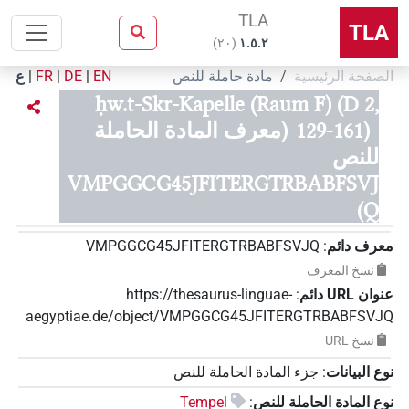
TLA
TLA
)
٢٠
(
۱.٥.٢
الصفحة الرئيسية
مادة حاملة للنص
EN
|
DE
|
FR
|
ع
ḥw.t-Skr-Kapelle (Raum F) (D 2,
129-161)
(معرف المادة الحاملة
للنص
VMPGGCG45JFITERGTRBABFSVJ
Q)
معرف دائم
:
VMPGGCG45JFITERGTRBABFSVJQ
نسخ المعرف
عنوان‏ ‏URL‏ دائم
:
https://thesaurus-linguae-
aegyptiae.de/object/VMPGGCG45JFITERGTRBABFSVJQ
نسخ‏ ‏URL
نوع البيانات
:
جزء المادة الحاملة للنص
نوع المادة الحاملة للنص
:
Tempel