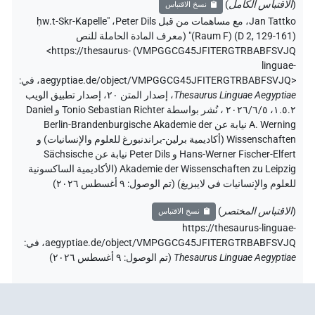
(
الاقتباس الكامل
)
نسخ الاقتباس
Jan Tattko
،
مع مساهمات من قبل
Peter Dils
،
"ḥw.t-Skr-Kapelle
(Raum F) (D 2, 129-161)" (
معرف المادة الحاملة للنص
<https://thesaurus-
)
VMPGGCG45JFITERGTRBABFSVJQ
linguae-
aegyptiae.de/object/VMPGGCG45JFITERGTRBABFSVJQ>
،
في
:
Thesaurus Linguae Aegyptiae
،
إصدار المتن ٢٠، إصدار تطبيق الويب
۱.٥.٢، ٢٠٢٦/٦/٥ ، نُشر بواسطة Tonio Sebastian Richter و Daniel
A. Werning نيابة عن Berlin-Brandenburgische Akademie der
Wissenschaften (أكاديمية برلين-براندنبورغ للعلوم والإنسانيات) و
Hans-Werner Fischer-Elfert و Peter Dils نيابة عن Sächsische
Akademie der Wissenschaften zu Leipzig (الأكاديمية الساكسونية
للعلوم والإنسانيات في لايبزيغ) (تم الوصول:
٩ أغسطس ٢٠٢٦
)
(
الاقتباس المختصر
)
نسخ الاقتباس
https://thesaurus-linguae-
aegyptiae.de/object/VMPGGCG45JFITERGTRBABFSVJQ،
في
:
Thesaurus Linguae Aegyptiae
(
تم الوصول
:
٩ أغسطس ٢٠٢٦
)