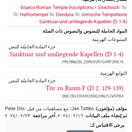
Graeco-Roman Temple Inscriptions / Griechisch-
Hathortempel
Dendara
römische Tempeltexte
Sanktuar und umliegende Kapellen (D 1-4)
المواد الحاملة للنصوص والنصوص ذات الصلة
المتبوعات الهرمية
جزء المادة الحاملة للنص
Sanktuar und umliegende Kapellen (D 1-4)
PMCMNWZBLZDMVOSM7GVMFUMX7A
التوابع الهرمية
جزء المادة الحاملة للنص
Tür zu Raum F (D 2, 129-139)
QNE2NV2OOVH2BOQ2HNJSIW5PB4
مؤلف (مؤلفون)
:
Jan Tattko
؛
مع مساهمات من قبل
:
Peter Dils
تم إنشاء ملف البيانات
:
٢٠٢٤/٠٢/١٦
،
آخر مراجعة
:
٢٠٢٤/٠٢/٢٣
يرجى الاقتباس كـ
: