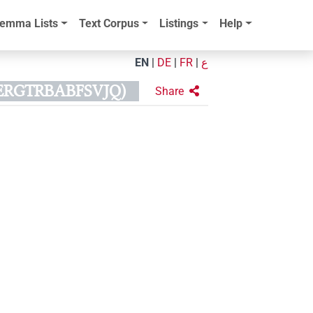
emma Lists
Text Corpus
Listings
Help
EN
|
DE
|
FR
|
ع
TERGTRBABFSVJQ)
Share