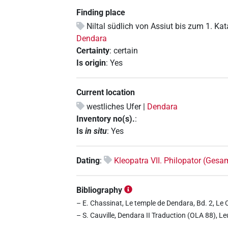
Finding place
Niltal südlich von Assiut bis zum 1. Ka
Dendara
Certainty
:
certain
Is origin
:
Yes
Current location
westliches Ufer |
Dendara
Inventory no(s).
:
Is
in situ
:
Yes
Dating
:
Kleopatra VII. Philopator (Ges
Bibliography
– E. Chassinat, Le temple de Dendara, Bd. 2, Le 
– S. Cauville, Dendara II Traduction (OLA 88), L