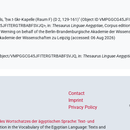
ls
,
"ḥw.t-Skr-Kapelle (Raum F) (D 2, 129-161)" (
Object ID VMPGGCG45J
G45JFITERGTRBABFSVJQ>
,
in
:
Thesaurus Linguae Aegyptiae
,
Corpus edition
A. Werning on behalf of the Berlin-Brandenburgische Akademie der Wissen
 Akademie der Wissenschaften zu Leipzig (accessed:
06 Aug 2026
)
.de/object/VMPGGCG45JFITERGTRBABFSVJQ,
in
:
Thesaurus Linguae Aegypti
Contact
Imprint
Privacy Policy
es Wortschatzes der ägyptischen Sprache: Text- und
ion in the Vocabulary of the Egyptian Language: Texts and