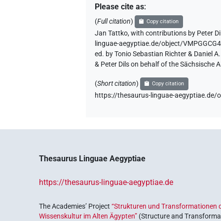
Please cite as
:
(
Full citation
)
Copy citation
Jan Tattko
,
with contributions by
Peter Di
linguae-aegyptiae.de/object/VMPGGC
ed. by Tonio Sebastian Richter & Daniel 
& Peter Dils on behalf of the Sächsische
(
Short citation
)
Copy citation
https://thesaurus-linguae-aegyptiae
Thesaurus Linguae Aegyptiae
https://thesaurus-linguae-aegyptiae.de
The Academies’ Project
“Strukturen und Transformationen d
Wissenskultur im Alten Ägypten”
(Structure and Transformat