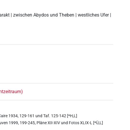
tarakt | zwischen Abydos und Theben | westliches Ufer |
amtzeitraum)
Caire 1934, 129-161 und Taf. 125-142 [*H,L]
euven 1999, 199-245, Pläne XII-XIV und Fotos XLIX-L [*Ü,L]