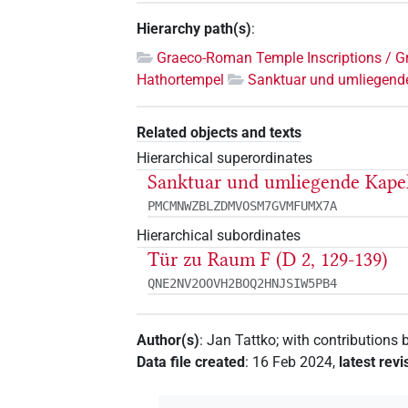
Hierarchy path(s)
:
Graeco-Roman Temple Inscriptions / G
Hathortempel
Sanktuar und umliegende
Related objects and texts
Hierarchical superordinates
Sanktuar und umliegende Kapel
PMCMNWZBLZDMVOSM7GVMFUMX7A
Hierarchical subordinates
Tür zu Raum F (D 2, 129-139)
QNE2NV2OOVH2BOQ2HNJSIW5PB4
Author(s)
:
Jan Tattko
;
with contributions 
Data file created
:
16 Feb 2024
,
latest revi