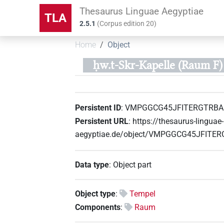
Thesaurus Linguae Aegyptiae
TLA
2.5.1
(
Corpus edition
20
)
Home
Object
ḥw.t-Skr-Kapelle (Raum F) 
Persistent ID
:
VMPGGCG45JFITERGTRBA
Persistent URL
:
https://thesaurus-linguae-
aegyptiae.de/object/VMPGGCG45JFIT
Data type
:
Object part
Object type
:
Tempel
Components
:
Raum