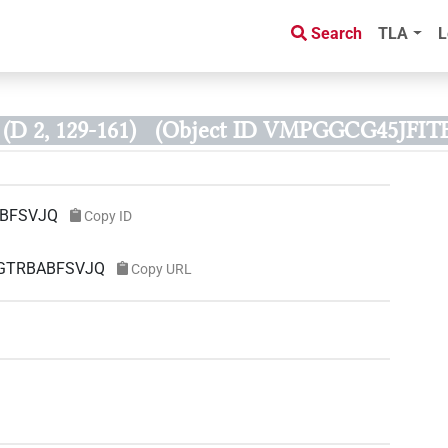
Search
TLA
L
(D 2, 129-161)
(Object ID VMPGGCG45JFI
BFSVJQ
Copy ID
ERGTRBABFSVJQ
Copy URL