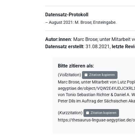
Datensatz-Protokoll
– August 2021: M. Brose; Ersteingabe.
Autor:innen
:
Marc Brose
;
unter Mitarbeit 
Datensatz erstellt
:
31.08.2021
,
letzte Rev
Bitte zitieren als
:
(
Vollzitation
)
Zitation kopieren
Marc Brose
,
unter Mitarbeit von
Lutz Pop
aegyptiae.de/object/VQW2E4YJDJCX
von Tonio Sebastian Richter & Daniel A.
Peter Dils im Auftrag der Sächsischen Ak
(
Kurzzitation
)
Zitation kopieren
https://thesaurus-linguae-aegyptia