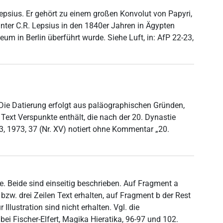
sius. Er gehört zu einem großen Konvolut von Papyri,
nter C.R. Lepsius in den 1840er Jahren in Ägypten
m in Berlin überführt wurde. Siehe Luft, in: AfP 22-23,
: Die Datierung erfolgt aus paläographischen Gründen,
ext Verspunkte enthält, die nach der 20. Dynastie
23, 1973, 37 (Nr. XV) notiert ohne Kommentar „20.
. Beide sind einseitig beschrieben. Auf Fragment a
bzw. drei Zeilen Text erhalten, auf Fragment b der Rest
 Illustration sind nicht erhalten. Vgl. die
ei Fischer-Elfert, Magika Hieratika, 96-97 und 102.