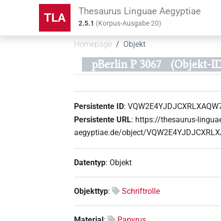
Thesaurus Linguae Aegyptiae
TLA
2.5.1
(
Korpus-Ausgabe
20
)
Homepage
Objekt
pBerlin P 3067
(Objekt
Persistente ID
:
VQW2E4YJDJCXRLXAQW
Persistente URL
:
https://thesaurus-lingua
aegyptiae.de/object/VQW2E4YJDJCX
Datentyp
:
Objekt
Objekttyp
:
Schriftrolle
Material
:
Papyrus