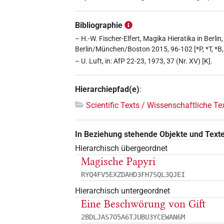
Bibliographie
– H.-W. Fischer-Elfert, Magika Hieratika in Berl
Berlin/München/Boston 2015, 96-102 [*P, *T, *B, 
– U. Luft, in: AfP 22-23, 1973, 37 (Nr. XV) [K].
Hierarchiepfad(e)
:
Scientific Texts / Wissenschaftliche Te
In Beziehung stehende Objekte und Text
Hierarchisch übergeordnet
Magische Papyri
RYQ4FV5EXZDAHD3FH7SQL3QJEI
Hierarchisch untergeordnet
Eine Beschwörung von Gift
2BDLJAS7O5A6TJUBU3YCEWAN6M