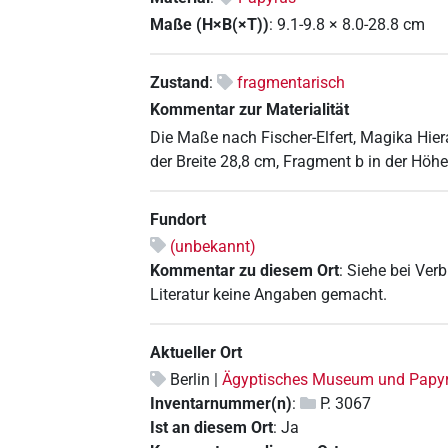
Maße (H×B(×T))
:
9.1-9.8
×
8.0-28.8
cm
Zustand
:
fragmentarisch
Kommentar zur Materialität
Die Maße nach Fischer-Elfert, Magika Hier
der Breite 28,8 cm, Fragment b in der Höhe
Fundort
(unbekannt)
Kommentar zu diesem Ort
:
Siehe bei Verb
Literatur keine Angaben gemacht.
Aktueller Ort
Berlin |
Ägyptisches Museum und Pap
Inventarnummer(n)
:
P. 3067
Ist an diesem Ort
:
Ja