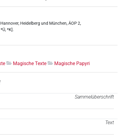
in, Hannover, Heidelberg und München, ÄOP 2,
*Ü, *K].
xte
Magische Texte
Magische Papyri
e
Sammelüberschrift
Text