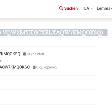
Suchen
TLA
Lemma-
-ID VQW2E4YJDJCXRLXAQW7KMQOKSQ)
7KMQOKSQ
ID kopieren
e-
RLXAQW7KMQOKSQ
URL kopieren