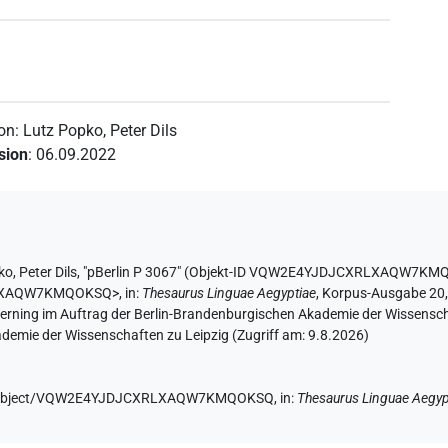
von
:
Lutz Popko
,
Peter Dils
ision
:
06.09.2022
ko
,
Peter Dils
,
"pBerlin P 3067" (
Objekt-ID VQW2E4YJDJCXRLXAQW7KM
RLXAQW7KMQOKSQ>
,
in
:
Thesaurus Linguae Aegyptiae
,
Korpus-Ausgabe 20, 
 Werning im Auftrag der Berlin-Brandenburgischen Akademie der Wissensc
ademie der Wissenschaften zu Leipzig (Zugriff am:
9.8.2026
)
e.de/object/VQW2E4YJDJCXRLXAQW7KMQOKSQ,
in
:
Thesaurus Linguae Aegyp