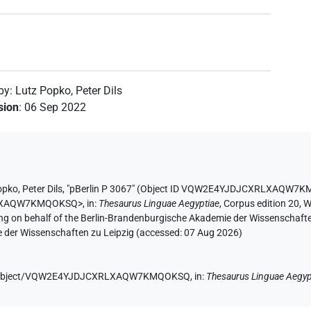
 by
:
Lutz Popko
,
Peter Dils
ision
:
06 Sep 2022
opko
,
Peter Dils
,
"pBerlin P 3067" (
Object ID VQW2E4YJDJCXRLXAQW7
RLXAQW7KMQOKSQ>
,
in
:
Thesaurus Linguae Aegyptiae
,
Corpus edition 20, W
ing on behalf of the Berlin-Brandenburgische Akademie der Wissenschaft
e der Wissenschaften zu Leipzig (accessed:
07 Aug 2026
)
e.de/object/VQW2E4YJDJCXRLXAQW7KMQOKSQ,
in
:
Thesaurus Linguae Aegyp