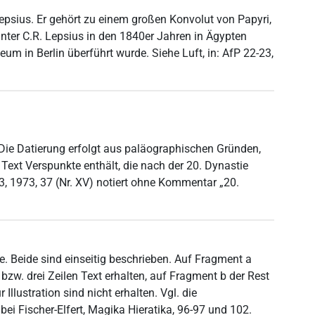
sius. Er gehört zu einem großen Konvolut von Papyri,
nter C.R. Lepsius in den 1840er Jahren in Ägypten
m in Berlin überführt wurde. Siehe Luft, in: AfP 22-23,
: Die Datierung erfolgt aus paläographischen Gründen,
ext Verspunkte enthält, die nach der 20. Dynastie
23, 1973, 37 (Nr. XV) notiert ohne Kommentar „20.
. Beide sind einseitig beschrieben. Auf Fragment a
bzw. drei Zeilen Text erhalten, auf Fragment b der Rest
 Illustration sind nicht erhalten. Vgl. die
ei Fischer-Elfert, Magika Hieratika, 96-97 und 102.