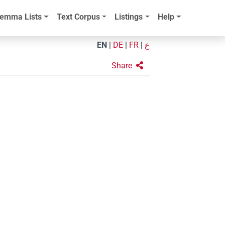
emma Lists
Text Corpus
Listings
Help
EN
|
DE
|
FR
|
ع
Share