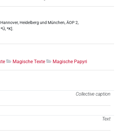
in, Hannover, Heidelberg und München, ÄOP 2,
*Ü, *K].
xte
Magische Texte
Magische Papyri
Collective caption
Text