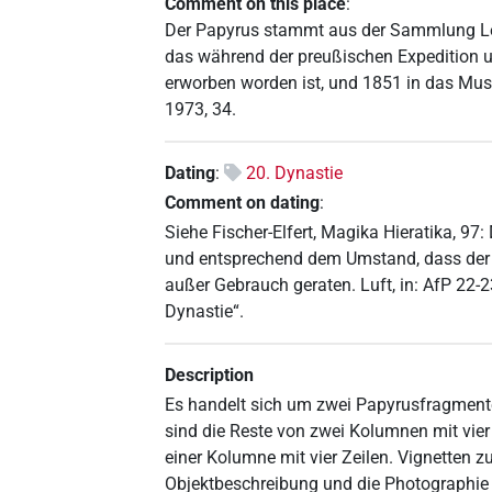
Comment on this place
:
Der Papyrus stammt aus der Sammlung Lep
das während der preußischen Expedition u
erworben worden ist, und 1851 in das Museu
1973, 34.
Dating
:
20. Dynastie
Comment on dating
:
Siehe Fischer-Elfert, Magika Hieratika, 97
und entsprechend dem Umstand, dass der T
außer Gebrauch geraten. Luft, in: AfP 22-
Dynastie“.
Description
Es handelt sich um zwei Papyrusfragmente
sind die Reste von zwei Kolumnen mit vier 
einer Kolumne mit vier Zeilen. Vignetten zur
Objektbeschreibung und die Photographie b