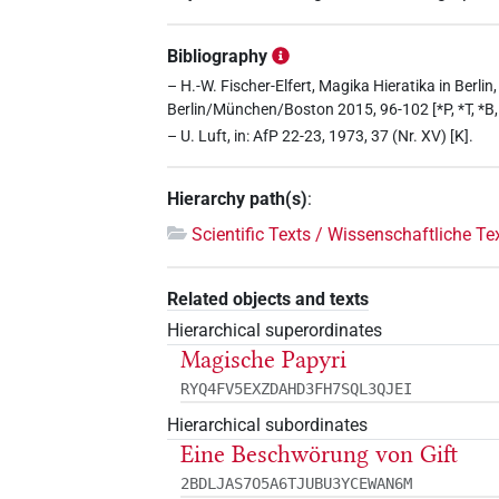
Bibliography
– H.-W. Fischer-Elfert, Magika Hieratika in Berl
Berlin/München/Boston 2015, 96-102 [*P, *T, *B, 
– U. Luft, in: AfP 22-23, 1973, 37 (Nr. XV) [K].
Hierarchy path(s)
:
Scientific Texts / Wissenschaftliche Te
Related objects and texts
Hierarchical superordinates
Magische Papyri
RYQ4FV5EXZDAHD3FH7SQL3QJEI
Hierarchical subordinates
Eine Beschwörung von Gift
2BDLJAS7O5A6TJUBU3YCEWAN6M