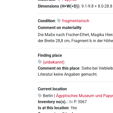
Dimensions (H×W(×D))
:
9.1-9.8
×
8.0-28.8
Condition
:
fragmentarisch
Comment on materiality
Die Maße nach Fischer-Elfert, Magika Hier
der Breite 28,8 cm, Fragment b in der Höhe
Finding place
(unbekannt)
Comment on this place
:
Siehe bei Verblei
Literatur keine Angaben gemacht.
Current location
Berlin |
Ägyptisches Museum und Pap
Inventory no(s).
:
P. 3067
Is at this location
:
Yes