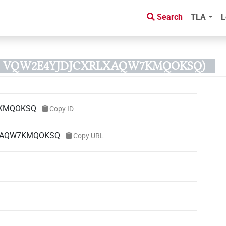
Search
TLA
L
 ID VQW2E4YJDJCXRLXAQW7KMQOKSQ)
KMQOKSQ
Copy ID
RLXAQW7KMQOKSQ
Copy URL