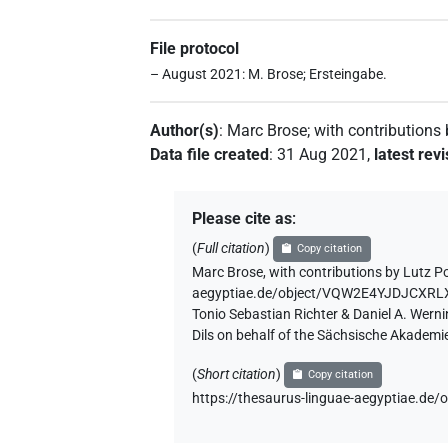
File protocol
– August 2021: M. Brose; Ersteingabe.
Author(s)
:
Marc Brose
;
with contributions
Data file created
:
31 Aug 2021
,
latest rev
Please cite as
:
(
Full citation
)
Copy citation
Marc Brose
,
with contributions by
Lutz P
aegyptiae.de/object/VQW2E4YJDJCX
Tonio Sebastian Richter & Daniel A. Wern
Dils on behalf of the Sächsische Akademi
(
Short citation
)
Copy citation
https://thesaurus-linguae-aegyptia