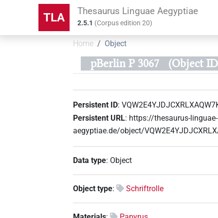
Thesaurus Linguae Aegyptiae
TLA
2.5.1
(
Corpus edition
20
)
Home
Object
pBerlin P 3067
(Object
Persistent ID
:
VQW2E4YJDJCXRLXAQW7
Persistent URL
:
https://thesaurus-linguae-
aegyptiae.de/object/VQW2E4YJDJCX
Data type
:
Object
Object type
:
Schriftrolle
Materials
:
Papyrus