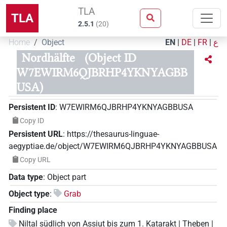
TLA
TLA
2.5.1
(
20
)
Home
Object
EN
|
DE
|
FR
|
ع
Nordhälfte
(Object ID
W7EWIRM6QJBRHP4YKNYAGBB
USA)
Persistent ID
:
W7EWIRM6QJBRHP4YKNYAGBBUSA
Copy ID
Persistent URL
:
https://thesaurus-linguae-
aegyptiae.de/object/W7EWIRM6QJBRHP4YKNYAGBBUSA
Copy URL
Data type
:
Object part
Object type
:
Grab
Finding place
Niltal südlich von Assiut bis zum 1. Katarakt | Theben |