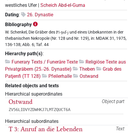
westliches Ufer |
Scheich Abd-el-Gurna
Dating
:
26. Dynastie
Bibliography
W. Schenkel, Die Gräber des
Pꜣ-ṯnf-j
und eines Unbekannten in der
thebanischen Nekropole (Nr. 128 und Nr. 129), in: MDAIK 31, 1975,
136-138; Abb. 6; Taf. 44
Hierarchy path(s)
:
Funerary Texts / Funeräre Texte
Religiöse Texte aus
Privatgräbern (25.-26. Dynastie)
Theben
Grab des
Patjenfi (TT 128)
Pfeilerhalle
Ostwand
Related objects and texts
Hierarchical superordinates
Ostwand
Object part
ZV56LIDVYZDWHKJ7LMTZQUCT6A
Hierarchical subordinates
T 3: Anruf an die Lebenden
Text