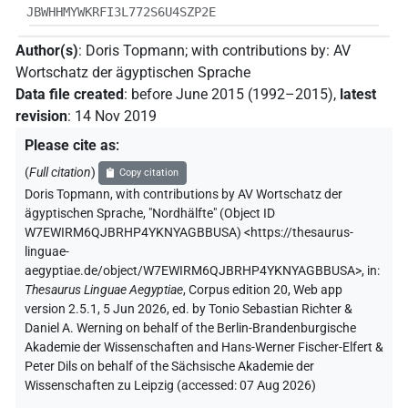
JBWHHMYWKRFI3L772S6U4SZP2E
Author(s)
:
Doris Topmann
;
with contributions by
:
AV
Wortschatz der ägyptischen Sprache
Data file created
:
before June 2015 (1992–2015)
,
latest
revision
:
14 Nov 2019
Please cite as
:
(
Full citation
)
Copy citation
Doris Topmann
,
with contributions by
AV Wortschatz der
ägyptischen Sprache
,
"Nordhälfte" (
Object ID
W7EWIRM6QJBRHP4YKNYAGBBUSA
)
<https://thesaurus-
linguae-
aegyptiae.de/object/W7EWIRM6QJBRHP4YKNYAGBBUSA>
,
in
:
Thesaurus Linguae Aegyptiae
,
Corpus edition 20, Web app
version 2.5.1, 5 Jun 2026, ed. by Tonio Sebastian Richter &
Daniel A. Werning on behalf of the Berlin-Brandenburgische
Akademie der Wissenschaften and Hans-Werner Fischer-Elfert &
Peter Dils on behalf of the Sächsische Akademie der
Wissenschaften zu Leipzig (accessed:
07 Aug 2026
)