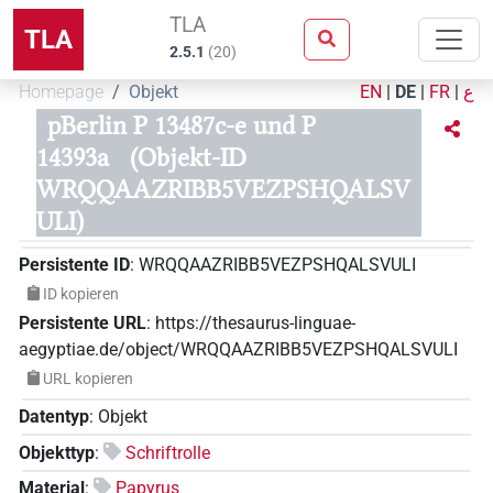
TLA
TLA
2.5.1
(
20
)
Homepage
Objekt
EN
|
DE
|
FR
|
ع
pBerlin P 13487c-e und P
14393a
(Objekt-ID
WRQQAAZRIBB5VEZPSHQALSV
ULI)
Persistente ID
:
WRQQAAZRIBB5VEZPSHQALSVULI
ID kopieren
Persistente URL
:
https://thesaurus-linguae-
aegyptiae.de/object/WRQQAAZRIBB5VEZPSHQALSVULI
URL kopieren
Datentyp
:
Objekt
Objekttyp
:
Schriftrolle
Material
:
Papyrus