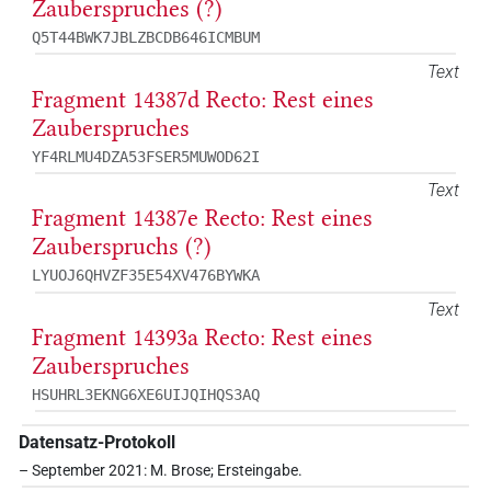
Zauberspruches (?)
Q5T44BWK7JBLZBCDB646ICMBUM
Text
Fragment 14387d Recto: Rest eines
Zauberspruches
YF4RLMU4DZA53FSER5MUWOD62I
Text
Fragment 14387e Recto: Rest eines
Zauberspruchs (?)
LYUOJ6QHVZF35E54XV476BYWKA
Text
Fragment 14393a Recto: Rest eines
Zauberspruches
HSUHRL3EKNG6XE6UIJQIHQS3AQ
Datensatz-Protokoll
– September 2021: M. Brose; Ersteingabe.