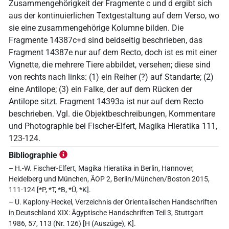
Zusammengehörigkeit der Fragmente c und d ergibt sich
aus der kontinuierlichen Textgestaltung auf dem Verso, wo
sie eine zusammengehörige Kolumne bilden. Die
Fragmente 14387c+d sind beidseitig beschrieben, das
Fragment 14387e nur auf dem Recto, doch ist es mit einer
Vignette, die mehrere Tiere abbildet, versehen; diese sind
von rechts nach links: (1) ein Reiher (?) auf Standarte; (2)
eine Antilope; (3) ein Falke, der auf dem Rücken der
Antilope sitzt. Fragment 14393a ist nur auf dem Recto
beschrieben. Vgl. die Objektbeschreibungen, Kommentare
und Photographie bei Fischer-Elfert, Magika Hieratika 111,
123-124.
Bibliographie
– H.-W. Fischer-Elfert, Magika Hieratika in Berlin, Hannover,
Heidelberg und München, ÄOP 2, Berlin/München/Boston 2015,
111-124 [*P, *T, *B, *Ü, *K].
– U. Kaplony-Heckel, Verzeichnis der Orientalischen Handschriften
in Deutschland XIX: Ägyptische Handschriften Teil 3, Stuttgart
1986, 57, 113 (Nr. 126) [H (Auszüge), K].