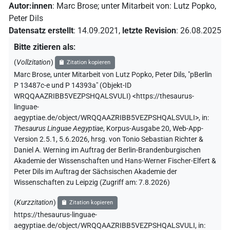
Autor:innen
:
Marc Brose
;
unter Mitarbeit von
:
Lutz Popko
,
Peter Dils
Datensatz erstellt
:
14.09.2021
,
letzte Revision
:
26.08.2025
Bitte zitieren als
:
(
Vollzitation
)
Zitation kopieren
Marc Brose
,
unter Mitarbeit von
Lutz Popko
,
Peter Dils
,
"pBerlin
P 13487c-e und P 14393a" (
Objekt-ID
WRQQAAZRIBB5VEZPSHQALSVULI
)
<https://thesaurus-
linguae-
aegyptiae.de/object/WRQQAAZRIBB5VEZPSHQALSVULI>
,
in
:
Thesaurus Linguae Aegyptiae
,
Korpus-Ausgabe 20, Web-App-
Version 2.5.1, 5.6.2026, hrsg. von Tonio Sebastian Richter &
Daniel A. Werning im Auftrag der Berlin-Brandenburgischen
Akademie der Wissenschaften und Hans-Werner Fischer-Elfert &
Peter Dils im Auftrag der Sächsischen Akademie der
Wissenschaften zu Leipzig (Zugriff am:
7.8.2026
)
(
Kurzzitation
)
Zitation kopieren
https://thesaurus-linguae-
aegyptiae.de/object/WRQQAAZRIBB5VEZPSHQALSVULI,
in
: