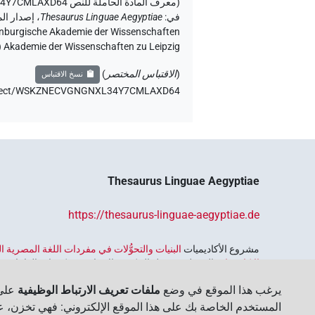
(
معرف المادة الحاملة للنص WSKZNECVGNGNXL34Y7CMLAXD64
في
:
Thesaurus Linguae Aegyptiae
،
Akademie der Wissenschaften zu Leipzig (الأكاديمية الساكسونية للعلوم والإنسانيات في لايبزيغ) (تم الوصول:
(
الاقتباس المختصر
)
نسخ الاقتباس
e/object/WSKZNECVGNGNXL34Y7CMLAXD64،
Thesaurus Linguae Aegyptiae
https://thesaurus-linguae-aegyptiae.de
مشروع الأكاديميات ‏
البنيات والتحوُّلات في مفردات اللغة المصرية
الاكاديميات
الممول من قبل الحكومة الاتحادية وحكومات الولايات بجمه
واسترجاعه واستكشافه. يُنسَّق البرنامج من قِبل
اتحاد الأكاديميات ا
يرغب هذا الموقع في وضع
ملفات تعريف الارتباط الوظيفية
على 
المستخدم الخاصة بك على هذا الموقع الإلكتروني: فهي تخزن، عل