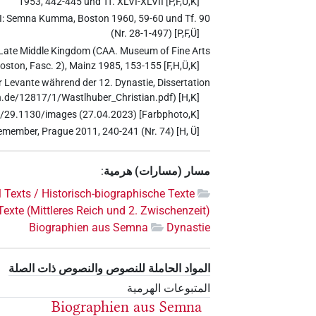
1953, 442-445 und Tf. XLVI-XLVII [P,F,Ü,K]
 I: Semna Kumma, Boston 1960, 59-60 und Tf. 90
(Nr. 28-1-497) [P,F,Ü]
he Late Middle Kingdom (CAA. Museum of Fine Arts
oston, Fasc. 2), Mainz 1985, 153-155 [F,H,Ü,K]
 Levante während der 12. Dynastie, Dissertation
.de/12817/1/Wastlhuber_Christian.pdf) [H,K]
*/29.1130/images (27.04.2023) [Farbphoto,K]
emember, Prague 2011, 240-241 (Nr. 74) [H, Ü]
مسار (مسارات) هرمية
:
l Texts / Historisch-biographische Texte
exte (Mittleres Reich und 2. Zwischenzeit)
Biographien aus Semna
Dynastie
المواد الحاملة للنصوص والنصوص ذات الصلة
المتبوعات الهرمية
Biographien aus Semna