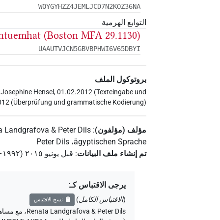
WOYGYHZZ4JEMLJCD7N2KOZ36NA
التوابع الهرمية
ntuemhat (Boston MFA 29.1130)
UAAUTVJCN5GBVBPHWI6V65DBYI
بروتوكول الملف
 Josephine Hensel, 01.02.2012 (Texteingabe und
.2012 (Überprüfung und grammatische Kodierung)
مؤلف (مؤلفون)
:
 Landgrafova & Peter Dils
Peter Dils
،
ägyptischen Sprache
تم إنشاء ملف البيانات
:
قبل يونيو ۲۰۱٥ (۱۹۹۲–۲۰۱٥)
يرجى الاقتباس كـ
:
(
الاقتباس الكامل
)
نسخ الاقتباس
Renata Landgrafova & Peter Dils
،
مع مساه