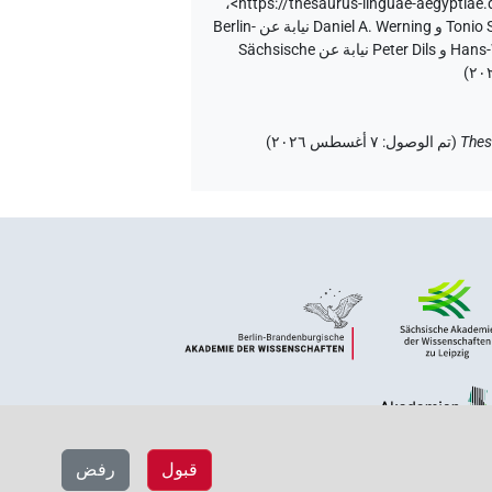
،
<https://thesaurus-linguae-aegyp
إصدار المتن ٢٠، إصدار تطبيق الويب ۱.٥.٢، ٢٠٢٦/٦/٥ ، نُشر بواسطة Tonio Sebastian Richter و Daniel A. Werning نيابة عن Berlin-
Brandenburgische Akademie der Wissenschaften (أكاديمية برلين-براندنبورغ للعلوم والإنسانيات) و Hans-Werner Fischer-Elfert و Peter Dils نيابة عن Sächsische
)
Thes
(
تم الوصول
:
٧ أغسطس ٢٠٢٦
)
قبول
رفض