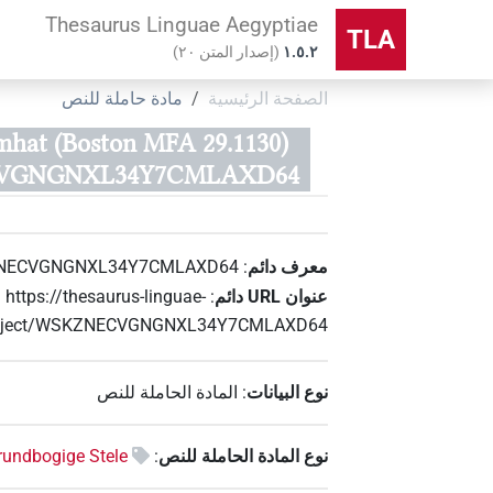
Thesaurus Linguae Aegyptiae
TLA
۱.٥.٢
(
إصدار المتن
٢٠
)
الصفحة الرئيسية
مادة حاملة للنص
mhat (Boston MFA 29.1130)
GNGNXL34Y7CMLAXD64)
معرف دائم
:
NECVGNGNXL34Y7CMLAXD64
عنوان‏ ‏URL‏ دائم
:
https://thesaurus-linguae-
/object/WSKZNECVGNGNXL34Y7CMLAXD64
نوع البيانات
:
المادة الحاملة للنص
نوع المادة الحاملة للنص
:
rundbogige Stele