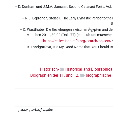
– D. Dunham und J.M.A. Janssen, Second Cataract Forts. Vol.
– R.J. Leprohon, Stelae I. The Early Dynastic Period to t
B
– C. Wastlhuber, Die Beziehungen zwischen Ägypten und der
München 2011, 89-90 (Dok. 77) (edoc.ub.uni-muenchen
–
https://collections.mfa.org/search/objects/
– R. Landgrafova, It is My Good Name that You Should R
Historisch-
Historical and Biographica
Biographien der 11. und 12.
biographische T
تعقيب إيضاحي جمعي