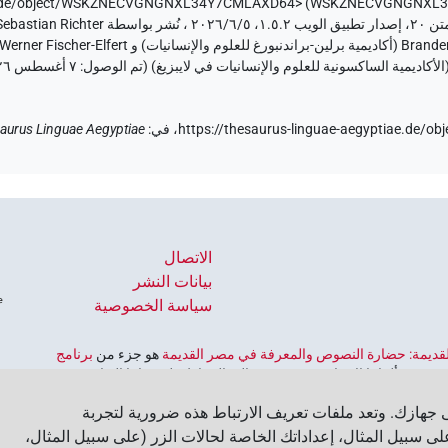
tiae.de/object/WSKZNECVGNGNXL34Y7CMLAXD64>
)
٧ أغسطس ٢٠٢٦
https://thesaurus-linguae-aegyptiae.d
في
:
aurus Linguae Aegyptiae
الاتصال
بيانات النشر
سياسة الخصوصية
 القديمة: حضارة النصوص والمعرفة في مصر القديمة
هو جزء من
برنامج
ورية ألمانيا الاتحادية، وهو يهدف إلى الحفاظ على تراثنا الثقافي
لألمانية للعلوم والإنسانيات
‏.
جهازك. وتعد ملفات تعريف الارتباط هذه ضرورية لتجربة
ى سبيل المثال، إعداداتك الخاصة لحالات الزر (على سبيل المثال،