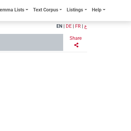
emma Lists
Text Corpus
Listings
Help
EN
|
DE
|
FR
|
ع
Share