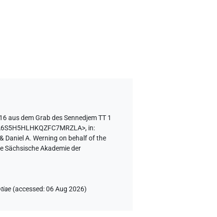
16 aus dem Grab des Sennedjem TT 1
QWXNA6S5H5HLHKQZFC7MRZLA>
,
in
:
& Daniel A. Werning on behalf of the
the Sächsische Akademie der
tiae
(
accessed
:
06 Aug 2026
)