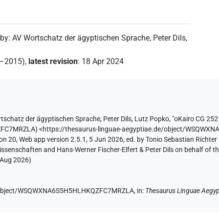
 by
:
AV Wortschatz der ägyptischen Sprache
,
Peter Dils
,
2–2015)
,
latest revision
:
18 Apr 2024
tschatz der ägyptischen Sprache
,
Peter Dils
,
Lutz Popko
,
"oKairo CG 252
ZFC7MRZLA
)
<https://thesaurus-linguae-aegyptiae.de/object/WS
on 20, Web app version 2.5.1, 5 Jun 2026, ed. by Tonio Sebastian Richter 
ssenschaften and Hans-Werner Fischer-Elfert & Peter Dils on behalf of 
 Aug 2026
)
e.de/object/WSQWXNA6S5H5HLHKQZFC7MRZLA,
in
:
Thesaurus Linguae Aegyp