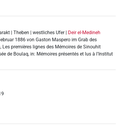
arakt | Theben | westliches Ufer |
Deir el-Medineh
ebruar 1886 von Gaston Maspero im Grab des
, Les premières lignes des Mémoires de Sinouhit
e de Boulaq, in: Mémoires présentés et lus à l'Institut
19