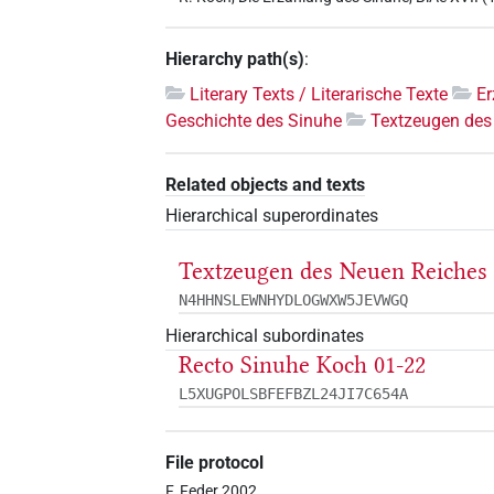
Hierarchy path(s)
:
Literary Texts / Literarische Texte
E
Geschichte des Sinuhe
Textzeugen des
Related objects and texts
Hierarchical superordinates
Textzeugen des Neuen Reiches 
N4HHNSLEWNHYDLOGWXW5JEVWGQ
Hierarchical subordinates
Recto Sinuhe Koch 01-22
L5XUGPOLSBFEFBZL24JI7C654A
File protocol
F. Feder 2002