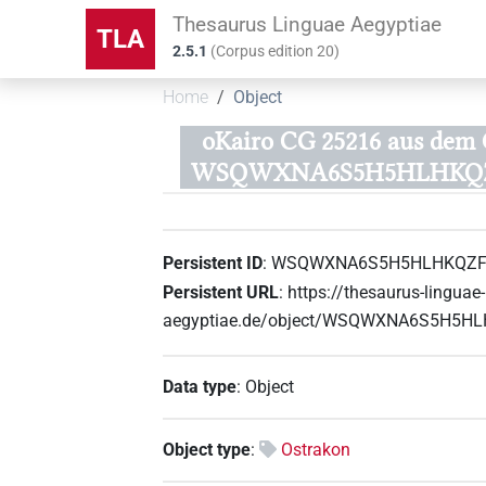
Thesaurus Linguae Aegyptiae
TLA
2.5.1
(
Corpus edition
20
)
Home
Object
oKairo CG 25216 aus dem 
WSQWXNA6S5H5HLHKQ
Persistent ID
:
WSQWXNA6S5H5HLHKQZ
Persistent URL
:
https://thesaurus-linguae-
aegyptiae.de/object/WSQWXNA6S5H5
Data type
:
Object
Object type
:
Ostrakon