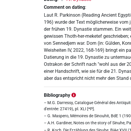
Comment on dating
:
Laut R. Parkinson (Reading Ancient Egypti
196) wurde der Text möglicherweise vom 
der frühen 19. Dynastie stammen. Ein wei
gewissen Thoth-her-meketef geschrieben; e
von Sennedjem war. Dorn (in: Gülden, Konr
Weisheiten IV, 2022, 168-169) bringt ein 
Datierung in die 19. Dynastie zu untermau
Ostrakon der Schrift nach "wohl aus der 
einer Handschrift, wie sie für die 21. Dyna
aber das entspricht nicht mehr den Stand 
Bibliography
– M.G. Darressy, Catalogue Général des Antiquit
d'entrée: 27419), pl. XLI [*P].
– G. Maspero, Mémoires de Sinouhit, BdE 1 (1908)
– A.H. Gardiner, Notes on the story of Sinuhe, Pa
– R. Koch, Die Erzählung des Sinuhe, BiAe XVII (1