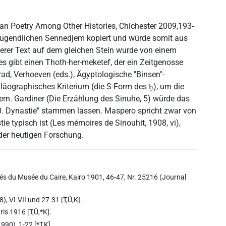
an Poetry Among Other Histories, Chichester 2009,193-
jugendlichen Sennedjem kopiert und würde somit aus
terer Text auf dem gleichen Stein wurde von einem
s gibt einen Thoth-her-meketef, der ein Zeitgenosse
ad, Verhoeven (eds.), Ägyptologische "Binsen"-
paläographisches Kriterium (die S-Form des
), um die
ḫ
ern. Gardiner (Die Erzählung des Sinuhe, 5) würde das
20. Dynastie" stammen lassen. Maspero spricht zwar von
stie typisch ist (Les mémoires de Sinouhit, 1908, vi),
der heutigen Forschung.
és du Musée du Caire, Kairo 1901, 46-47, Nr. 25216 (Journal
, VI-VII und 27-31 [T,Ü,K].
ris 1916 [T,Ü,*K].
990), 1-22 [*T,K].