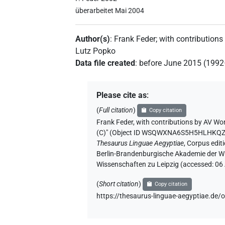
überarbeitet Mai 2004
Author(s)
:
Frank Feder
;
with contributions
Lutz Popko
Data file created
:
before June 2015 (199
Please cite as
:
(
Full citation
)
Copy citation
Frank Feder
,
with contributions by
AV Wor
(C)" (
Object ID WSQWXNA6S5H5HLHKQ
Thesaurus Linguae Aegyptiae
,
Corpus editi
Berlin-Brandenburgische Akademie der Wi
Wissenschaften zu Leipzig (accessed:
06
(
Short citation
)
Copy citation
https://thesaurus-linguae-aegyptia