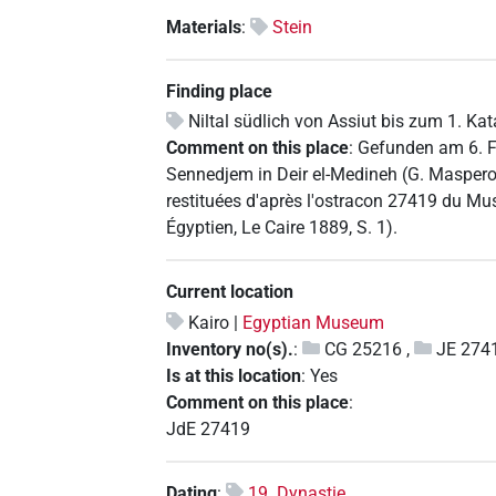
Materials
:
Stein
Finding place
Niltal südlich von Assiut bis zum 1. Kat
Comment on this place
:
Gefunden am 6. F
Sennedjem in Deir el-Medineh (G. Maspero
restituées d'après l'ostracon 27419 du Musé
Égyptien, Le Caire 1889, S. 1).
Current location
Kairo |
Egyptian Museum
Inventory no(s).
:
CG 25216
,
JE 274
Is at this location
:
Yes
Comment on this place
:
JdE 27419
Dating
:
19. Dynastie