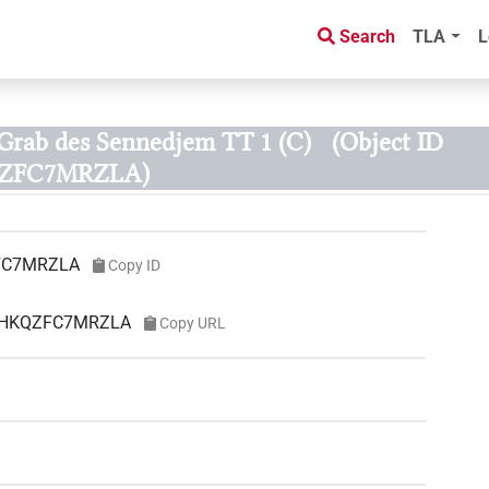
Search
TLA
L
Grab des Sennedjem TT 1 (C)
(Object ID
ZFC7MRZLA)
FC7MRZLA
Copy ID
HLHKQZFC7MRZLA
Copy URL