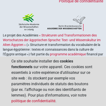
Politique de confidentialité
Le projet des Académies
« Strukturen und Transformationen des
Wortschatzes der ägyptischen Sprache: Text- und Wissenskultur im
Alten Ägypten »
(« Structure et transformation du vocabulaire de la
langue égyptienne : textes et connaissances dans la culture de
l’Égypte antique ») fait partie du
programme académique
financé par
le gouvernement fédéral et les gouvernements des Länder de la
Ce site souhaite installer des
cookies
République fédérale d’Allemagne, dont le but est de préserver,
fonctionnels
sur votre appareil. Ces cookies sont
retrouver et explorer notre héritage culturel. Le programme est
essentiels à votre expérience d’utilisateur sur ce
coordonné par l’
Union des académies allemandes des sciences et
site web : ils stockent par exemple vos
des lettres
.
paramètres individuels de statuts des boutons
(par ex. l’affichage ou non des identifiants de
lemmes). Pour plus d’informations, voir notre
politique de confidentialité
.