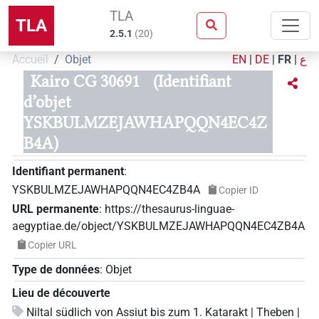
TLA
TLA
2.5.1
(
20
)
Accueil
Objet
EN
|
DE
|
FR
|
ع
Kairo CG 30691
(Identifiant
d’objet
YSKBULMZEJAWHAPQQN4EC4Z
B4A)
Identifiant permanent
:
YSKBULMZEJAWHAPQQN4EC4ZB4A
Copier ID
URL permanente
:
https://thesaurus-linguae-
aegyptiae.de/object/YSKBULMZEJAWHAPQQN4EC4ZB4A
Copier URL
Type de données
:
Objet
Lieu de découverte
Niltal südlich von Assiut bis zum 1. Katarakt | Theben |