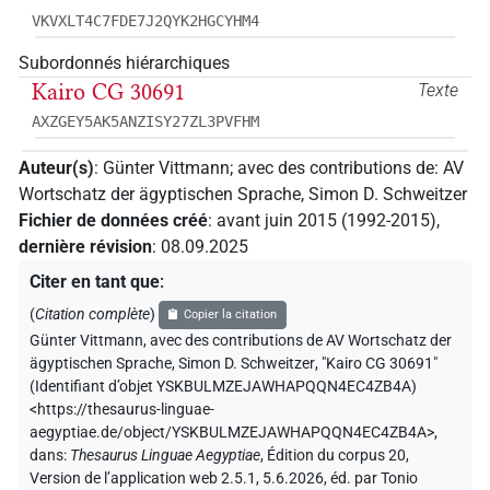
VKVXLT4C7FDE7J2QYK2HGCYHM4
Subordonnés hiérarchiques
Kairo CG 30691
Texte
AXZGEY5AK5ANZISY27ZL3PVFHM
Auteur(s)
:
Günter Vittmann
;
avec des contributions de
:
AV
Wortschatz der ägyptischen Sprache
,
Simon D. Schweitzer
Fichier de données créé
:
avant juin 2015 (1992-2015)
,
dernière révision
:
08.09.2025
Citer en tant que
:
(
Citation complète
)
Copier la citation
Günter Vittmann
,
avec des contributions de
AV Wortschatz der
ägyptischen Sprache
,
Simon D. Schweitzer
,
"Kairo CG 30691"
(
Identifiant d’objet YSKBULMZEJAWHAPQQN4EC4ZB4A
)
<https://thesaurus-linguae-
aegyptiae.de/object/YSKBULMZEJAWHAPQQN4EC4ZB4A>
,
dans
:
Thesaurus Linguae Aegyptiae
,
Édition du corpus 20,
Version de l’application web 2.5.1, 5.6.2026, éd. par Tonio