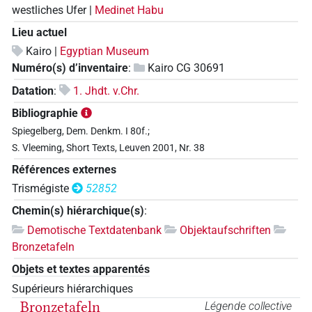
westliches Ufer |
Medinet Habu
Lieu actuel
Kairo |
Egyptian Museum
Numéro(s) d’inventaire
:
Kairo CG 30691
Datation
:
1. Jhdt. v.Chr.
Bibliographie
Spiegelberg, Dem. Denkm. I 80f.;
S. Vleeming, Short Texts, Leuven 2001, Nr. 38
Références externes
Trismégiste
52852
Chemin(s) hiérarchique(s)
:
Demotische Textdatenbank
Objektaufschriften
Bronzetafeln
Objets et textes apparentés
Supérieurs hiérarchiques
Bronzetafeln
Légende collective