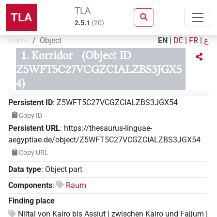
TLA
TLA
2.5.1
(
20
)
Home
Object
EN
|
DE
|
FR
|
ع
1. Korridor
(Object ID
Z5WFT5C27VCGZCIALZBS3JGX5
4)
Persistent ID
:
Z5WFT5C27VCGZCIALZBS3JGX54
Copy ID
Persistent URL
:
https://thesaurus-linguae-
aegyptiae.de/object/Z5WFT5C27VCGZCIALZBS3JGX54
Copy URL
Data type
:
Object part
Components
:
Raum
Finding place
Niltal von Kairo bis Assiut | zwischen Kairo und Fajjum |