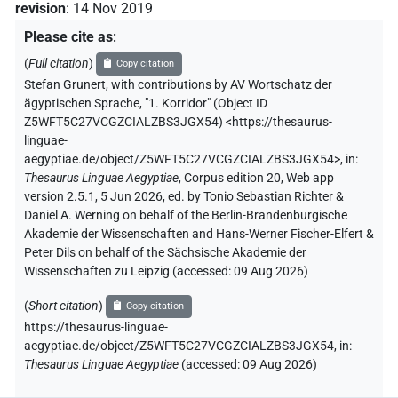
revision
:
14 Nov 2019
Please cite as
:
(
Full citation
)
Copy citation
Stefan Grunert
,
with contributions by
AV Wortschatz der
ägyptischen Sprache
,
"1. Korridor" (
Object ID
Z5WFT5C27VCGZCIALZBS3JGX54
)
<https://thesaurus-
linguae-
aegyptiae.de/object/Z5WFT5C27VCGZCIALZBS3JGX54>
,
in
:
Thesaurus Linguae Aegyptiae
,
Corpus edition 20, Web app
version 2.5.1, 5 Jun 2026, ed. by Tonio Sebastian Richter &
Daniel A. Werning on behalf of the Berlin-Brandenburgische
Akademie der Wissenschaften and Hans-Werner Fischer-Elfert &
Peter Dils on behalf of the Sächsische Akademie der
Wissenschaften zu Leipzig (accessed:
09 Aug 2026
)
(
Short citation
)
Copy citation
https://thesaurus-linguae-
aegyptiae.de/object/Z5WFT5C27VCGZCIALZBS3JGX54,
in
:
Thesaurus Linguae Aegyptiae
(
accessed
:
09 Aug 2026
)