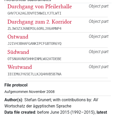
Durchgang von Pfeilerhalle
Object part
GHV7CA2AGJDVFE5NWILYJTLWTI
Durchgang zum 2. Korridor
Object part
ZL3W3Z3J6NEM3L6ORLJX6AMNP4
Ostwand
Object part
J2IV43BHAFGANKIPCFGBTOR6YQ
Südwand
Object part
OTSNUAVNX5HHHINMLWU2ATDEBE
Westwand
Object part
IECEMUJY65E7LLKJQ4HVB5B7NA
File protocol
Aufgenommen November 2008
Author(s)
:
Stefan Grunert
;
with contributions by
:
AV
Wortschatz der ägyptischen Sprache
Data file created
:
before June 2015 (1992–2015)
,
latest