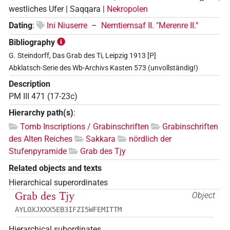
westliches Ufer | Saqqara |
Nekropolen
Dating
:
Ini Niuserre
–
Nemtiemsaf II. "Merenre II."
Bibliography
G. Steindorff, Das Grab des Ti, Leipzig 1913 [P]
Abklatsch-Serie des Wb-Archivs Kasten 573 (unvollständig!)
Description
PM III 471 (17-23c)
Hierarchy path(s)
:
Tomb Inscriptions / Grabinschriften
Grabinschriften
des Alten Reiches
Sakkara
nördlich der
Stufenpyramide
Grab des Tjy
Related objects and texts
Hierarchical superordinates
Grab des Tjy
Object
AYLOXJXXX5EB3IFZI5WFEMITTM
Hierarchical subordinates