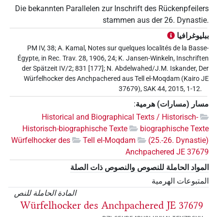
Die bekannten Parallelen zur Inschrift des Rückenpfeilers
stammen aus der 26. Dynastie.
ببليوغرافيا
PM IV, 38; A. Kamal, Notes sur quelques localités de la Basse-
Égypte, in Rec. Trav. 28, 1906, 24; K. Jansen-Winkeln, Inschriften
der Spätzeit IV/2; 831 [177]; N. Abdelwahed/J.M. Iskander, Der
Würfelhocker des Anchpachered aus Tell el-Moqdam (Kairo JE
37679), SAK 44, 2015, 1-12.
مسار (مسارات) هرمية
:
Historical and Biographical Texts / Historisch-
Historisch-biographische Texte
biographische Texte
Würfelhocker des
Tell el-Moqdam
(25.-26. Dynastie)
Anchpachered JE 37679
المواد الحاملة للنصوص والنصوص ذات الصلة
المتبوعات الهرمية
المادة الحاملة للنص
Würfelhocker des Anchpachered JE 37679