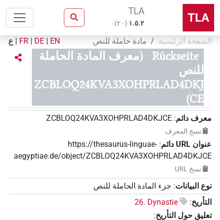
TLA
TLA
)
٢٠
(
۱.٥.٢
الصفحة الرئيسية
مادة حاملة للنص
EN
|
DE
|
FR
|
ع
Rückseite
(معرف المادة الحاملة
للنص
ZCBLOQ24KVA3XOHPRLAD4DKJ
CE)
معرف دائم
:
ZCBLOQ24KVA3XOHPRLAD4DKJCE
نسخ المعرف
عنوان‏ ‏URL‏ دائم
:
https://thesaurus-linguae-
aegyptiae.de/object/ZCBLOQ24KVA3XOHPRLAD4DKJCE
نسخ‏ ‏URL
نوع البيانات
:
جزء المادة الحاملة للنص
التأريخ
:
26. Dynastie
تعليق حول التأريخ
: