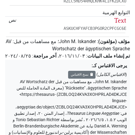
RZLC5HD54RHQLKHK4LIFKZDCXU
التوابع الهرمية
Text
نص
ASKUCHFYAFCB3PGOR2CPFCGC6E
مؤلف (مؤلفون)
:
John M. Iskander
؛
مع مساهمات من قبل
:
AV
Wortschatz der ägyptischen Sprache
تم إنشاء ملف البيانات
:
٢٠١٦/١١/٠٣
،
آخر مراجعة
:
٢٠٢٤/٠٨/٢٥
يرجى الاقتباس كـ
:
(
الاقتباس الكامل
)
نسخ الاقتباس
John M. Iskander
،
مع مساهمات من قبل
AV Wortschatz der
ägyptischen Sprache
،
"Rückseite" (
معرف المادة الحاملة للنص
<https://thesaurus-
)
ZCBLOQ24KVA3XOHPRLAD4DKJCE
linguae-
،
aegyptiae.de/object/ZCBLOQ24KVA3XOHPRLAD4DKJCE>
في
:
Thesaurus Linguae Aegyptiae
،
إصدار المتن ٢٠، إصدار تطبيق
الويب ۱.٥.٢، ٢٠٢٦/٦/٥ ، نُشر بواسطة Tonio Sebastian Richter و
Daniel A. Werning نيابة عن Berlin-Brandenburgische Akademie
der Wissenschaften (أكاديمية برلين-براندنبورغ للعلوم والإنسانيات) و