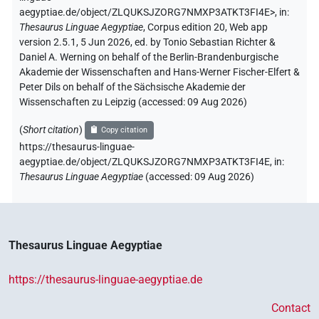
aegyptiae.de/object/ZLQUKSJZORG7NMXP3ATKT3FI4E>
,
in
:
Thesaurus Linguae Aegyptiae
,
Corpus edition 20, Web app
version 2.5.1, 5 Jun 2026, ed. by Tonio Sebastian Richter &
Daniel A. Werning on behalf of the Berlin-Brandenburgische
Akademie der Wissenschaften and Hans-Werner Fischer-Elfert &
Peter Dils on behalf of the Sächsische Akademie der
Wissenschaften zu Leipzig (accessed:
09 Aug 2026
)
(
Short citation
)
Copy citation
https://thesaurus-linguae-
aegyptiae.de/object/ZLQUKSJZORG7NMXP3ATKT3FI4E,
in
:
Thesaurus Linguae Aegyptiae
(
accessed
:
09 Aug 2026
)
Thesaurus Linguae Aegyptiae
https://thesaurus-linguae-aegyptiae.de
Contact