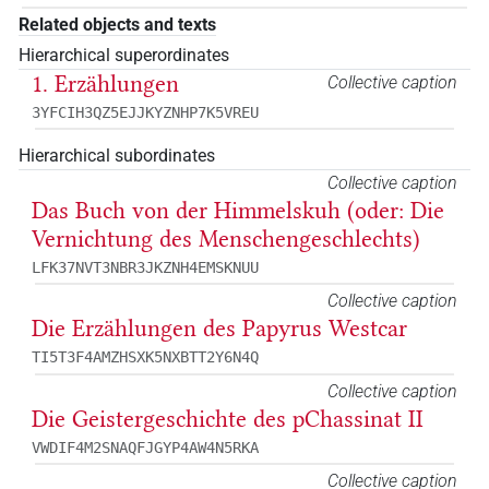
Related objects and texts
Hierarchical superordinates
1. Erzählungen
Collective caption
3YFCIH3QZ5EJJKYZNHP7K5VREU
Hierarchical subordinates
Collective caption
Das Buch von der Himmelskuh (oder: Die
Vernichtung des Menschengeschlechts)
LFK37NVT3NBR3JKZNH4EMSKNUU
Collective caption
Die Erzählungen des Papyrus Westcar
TI5T3F4AMZHSXK5NXBTT2Y6N4Q
Collective caption
Die Geistergeschichte des pChassinat II
VWDIF4M2SNAQFJGYP4AW4N5RKA
Collective caption