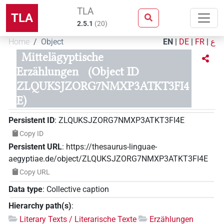
TLA
TLA
2.5.1
(
20
)
Home
Object
EN
|
DE
|
FR
|
ع
Mittelägyptische
Erzählungen
(Object ID
ZLQUKSJZORG7NMXP3ATKT3FI4
E)
Persistent ID
:
ZLQUKSJZORG7NMXP3ATKT3FI4E
Copy ID
Persistent URL
:
https://thesaurus-linguae-
aegyptiae.de/object/ZLQUKSJZORG7NMXP3ATKT3FI4E
Copy URL
Data type
:
Collective caption
Hierarchy path(s)
:
Literary Texts / Literarische Texte
Erzählungen