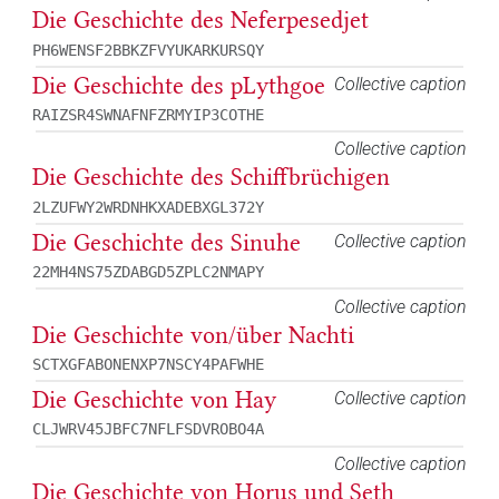
Die Geschichte des Neferpesedjet
PH6WENSF2BBKZFVYUKARKURSQY
Die Geschichte des pLythgoe
Collective caption
RAIZSR4SWNAFNFZRMYIP3COTHE
Collective caption
Die Geschichte des Schiffbrüchigen
2LZUFWY2WRDNHKXADEBXGL372Y
Die Geschichte des Sinuhe
Collective caption
22MH4NS75ZDABGD5ZPLC2NMAPY
Collective caption
Die Geschichte von/über Nachti
SCTXGFABONENXP7NSCY4PAFWHE
Die Geschichte von Hay
Collective caption
CLJWRV45JBFC7NFLFSDVROBO4A
Collective caption
Die Geschichte von Horus und Seth