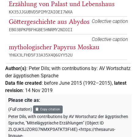
Erzählung von Palast und Lebenshaus
KX35JJGUBVD5PIMYZAIOEI7WXA
Göttergeschichte aus Abydos
Collective caption
EBO3BPKPBFHGBE5HNRMY2NIOII
Collective caption
mythologischer Papyrus Moskau
YH6X3LFHD5F33A35X4Q6GYY52U
Author(s)
:
Peter Dils
;
with contributions by
:
AV Wortschatz
der ägyptischen Sprache
Data file created
:
before June 2015 (1992–2015)
,
latest
revision
:
14 Nov 2019
Please cite as
:
(
Full citation
)
Copy citation
Peter Dils
,
with contributions by
AV Wortschatz der ägyptischen
Sprache
,
"Mittelägyptische Erzählungen" (
Object ID
ZLQUKSJZORG7NMXP3ATKT3FI4E
)
<https://thesaurus-
linguae-