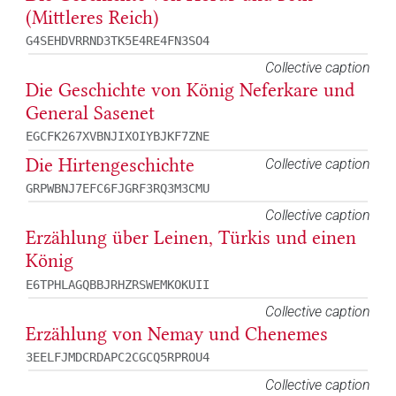
(Mittleres Reich)
G4SEHDVRRND3TK5E4RE4FN3SO4
Collective caption
Die Geschichte von König Neferkare und
General Sasenet
EGCFK267XVBNJIXOIYBJKF7ZNE
Die Hirtengeschichte
Collective caption
GRPWBNJ7EFC6FJGRF3RQ3M3CMU
Collective caption
Erzählung über Leinen, Türkis und einen
König
E6TPHLAGQBBJRHZRSWEMKOKUII
Collective caption
Erzählung von Nemay und Chenemes
3EELFJMDCRDAPC2CGCQ5RPROU4
Collective caption