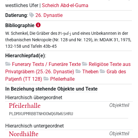
westliches Ufer |
Scheich Abd-el-Gurna
Datierung
:
26. Dynastie
Bibliographie
W. Schenkel, Die Gräber des
Pꜣ-ṯnf-j
und eines Unbekannten in der
thebanischen Nekropole (Nr. 128 und Nr. 129), in: MDAIK 31, 1975,
132-158 und Tafeln 43b-45
Hierarchiepfad(e)
:
Funerary Texts / Funeräre Texte
Religiöse Texte aus
Privatgräbern (25.-26. Dynastie)
Theben
Grab des
Patjenfi (TT 128)
Pfeilerhalle
In Beziehung stehende Objekte und Texte
Hierarchisch übergeordnet
Pfeilerhalle
Objektteil
PLDMXUPMRBBTNHOOWQ6RW6SHRU
Hierarchisch untergeordnet
Nordhälfte
Objektteil