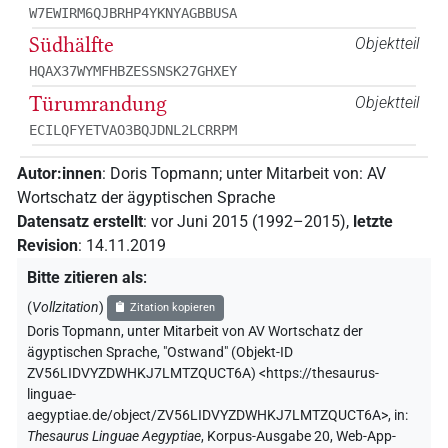
W7EWIRM6QJBRHP4YKNYAGBBUSA
Südhälfte
Objektteil
HQAX37WYMFHBZESSNSK27GHXEY
Türumrandung
Objektteil
ECILQFYETVAO3BQJDNL2LCRRPM
Autor:innen
:
Doris Topmann
;
unter Mitarbeit von
:
AV
Wortschatz der ägyptischen Sprache
Datensatz erstellt
:
vor Juni 2015 (1992–2015)
,
letzte
Revision
:
14.11.2019
Bitte zitieren als
:
(
Vollzitation
)
Zitation kopieren
Doris Topmann
,
unter Mitarbeit von
AV Wortschatz der
ägyptischen Sprache
,
"Ostwand" (
Objekt-ID
ZV56LIDVYZDWHKJ7LMTZQUCT6A
)
<https://thesaurus-
linguae-
aegyptiae.de/object/ZV56LIDVYZDWHKJ7LMTZQUCT6A>
,
in
:
Thesaurus Linguae Aegyptiae
,
Korpus-Ausgabe 20, Web-App-