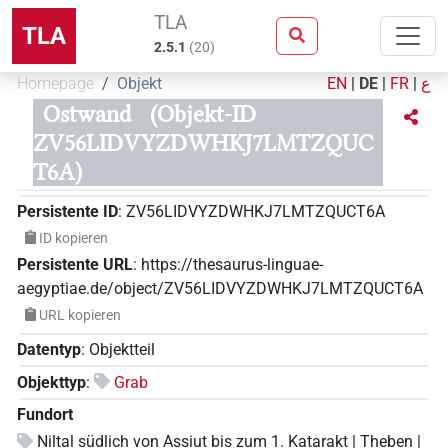
TLA
TLA
2.5.1
(
20
)
Homepage
Objekt
EN
|
DE
|
FR
|
ع
Ostwand
(Objekt-ID
ZV56LIDVYZDWHKJ7LMTZQUC
T6A)
Persistente ID
:
ZV56LIDVYZDWHKJ7LMTZQUCT6A
ID kopieren
Persistente URL
:
https://thesaurus-linguae-
aegyptiae.de/object/ZV56LIDVYZDWHKJ7LMTZQUCT6A
URL kopieren
Datentyp
:
Objektteil
Objekttyp
:
Grab
Fundort
Niltal südlich von Assiut bis zum 1. Katarakt | Theben |